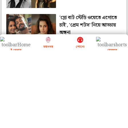
'স্লো বাট স্টেডি ওয়েতে এগোতে
চাই', 'প্রেম শটস' নিয়ে আড্ডায়
অঙ্গনা
মহানগর
শোনো
ই পেপার
রোববার
'রাজনৈতিক ইস্যু বানাবেন না',
যন্তর মন্তরে 'ককরোচ'-এর
বিক্ষোভে যোগ দিয়ে আর্জি
পুনমের
'পর্নোগ্রাফি পুরুষদের মানসিকতা
দুর্বল করে দেয়', অভিনব শুক্লার
মন্তব্যে বিতর্কের ঝড়