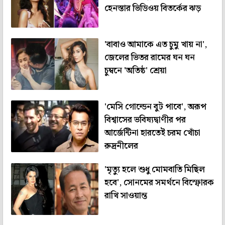
হেনস্তার ভিডিওয় বিতর্কের ঝড়
'বাবাও আমাকে এত চুমু খায় না',
জেলের ভিতর রামের ঘন ঘন
চুম্বনে 'অতিষ্ঠ' শ্রেয়া
'মেসি গোল্ডেন বুট পাবে', অরূপ
বিশ্বাসের ভবিষ্যদ্বাণীর পর
আর্জেন্টিনা হারতেই চরম খোঁচা
রুদ্রনীলের
'মৃত্যু হলে শুধু মোমবাতি মিছিল
হবে', সোনমের সমর্থনে বিস্ফোরক
রাখি সাওয়ান্ত