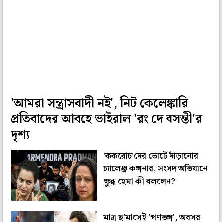
'আমরা সন্ত্রাসবাদী নই', নিট কেলেঙ্কারি
প্রতিবাদের আবহে ভাইরাল 'রং দে বসন্তী'র
দৃশ্য
'ককরোচ'দের ভোটে দাঁড়ানোর
চ্যালেঞ্জ কঙ্গনার, সংসদ অভিযানে
ক্ষুব্ধ হেমা কী বললেন?
মাত্র ছ'মাসেই 'পণভঙ্গ', অবসর