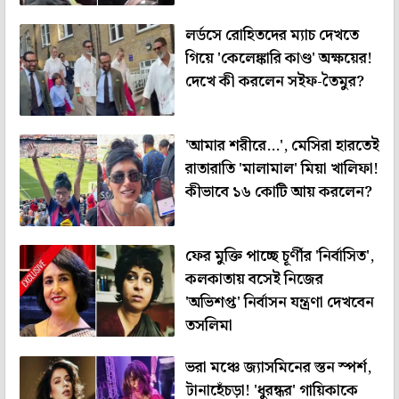
লর্ডসে রোহিতদের ম্যাচ দেখতে
গিয়ে 'কেলেঙ্কারি কাণ্ড' অক্ষয়ের!
দেখে কী করলেন সইফ-তৈমুর?
'আমার শরীরে...', মেসিরা হারতেই
রাতারাতি 'মালামাল' মিয়া খালিফা!
কীভাবে ১৬ কোটি আয় করলেন?
ফের মুক্তি পাচ্ছে চূর্ণীর 'নির্বাসিত',
কলকাতায় বসেই নিজের
'অভিশপ্ত' নির্বাসন যন্ত্রণা দেখবেন
তসলিমা
ভরা মঞ্চে জ্যাসমিনের স্তন স্পর্শ,
টানাহেঁচড়া! 'ধুরন্ধর' গায়িকাকে