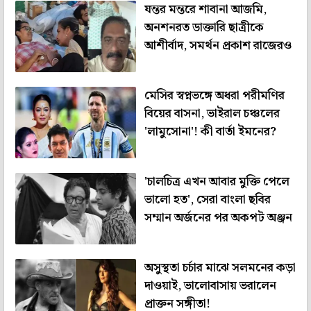
যন্তর মন্তরে শাবানা আজমি,
অনশনরত ডাক্তারি ছাত্রীকে
আশীর্বাদ, সমর্থন প্রকাশ রাজেরও
মেসির স্বপ্নভঙ্গে অধরা পরীমণির
বিয়ের বাসনা, ভাইরাল চঞ্চলের
'লামুসোনা'! কী বার্তা ইমনের?
'চালচিত্র এখন আবার মুক্তি পেলে
ভালো হত', সেরা বাংলা ছবির
সম্মান অর্জনের পর অকপট অঞ্জন
অসুস্থতা চর্চার মাঝে সলমনের কড়া
দাওয়াই, ভালোবাসায় ভরালেন
প্রাক্তন সঙ্গীতা!