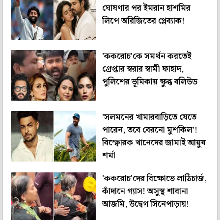
ঘোষণার পর ইমরান হাশমির
লিপে অরিজিতের প্লেব্যাক!
'ককরোচ'কে সমর্থন করতেই
গ্রেপ্তার স্বরার স্বামী ফাহাদ,
পুলিশের ভূমিকায় ক্ষুব্ধ বলিউড
'সলমনের খামারবাড়িতে যেতে
পারেন, তবে বেরনো মুশকিল'!
বিস্ফোরক খানেদের জামাই আয়ুষ
শর্মা
'ককরোচ'দের বিক্ষোভে লাঠিচার্জ,
কাঁদানে গ্যাস! অসুস্থ শাবানা
আজমি, উদ্বেগ সিনেপাড়ায়!