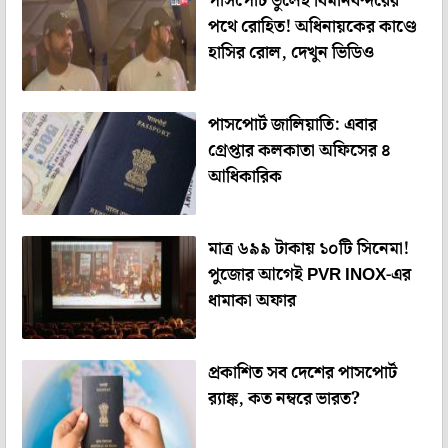
পাসপোর্ট ভুলেই বিমানবন্দরের
পথে রোহিত! অধিনায়কের কাণ্ডে
হাসির রোল, দেখুন ভিডিও
পাসপোর্ট জালিয়াতি: এবার
গ্রেপ্তার কলকাতা অফিসের ৪
আধিকারিক
মাত্র ৬৯৯ টাকায় ১০টি সিনেমা!
পুজোর আগেই PVR INOX-এর
ধামাকা অফার
প্রকাশিত সব দেশের পাসপোর্ট
ব়্যাঙ্ক, কত নম্বরে ভারত?