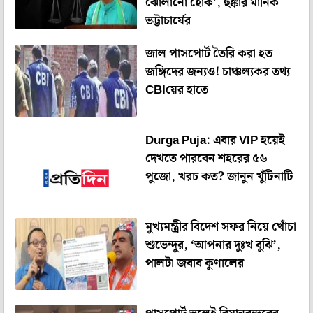
ঝোলানো হোক’, হুঙ্কার মানিক
ভট্টাচার্যের
জাল পাসপোর্ট তৈরি করা হত
জঙ্গিদের জন্যও! চাঞ্চল্যকর তথ্য
CBIয়ের হাতে
Durga Puja: এবার VIP হয়েই
দেখতে পারবেন শহরের ৫৬
পুজো, খরচ কত? জানুন খুঁটিনাটি
মুখ্যমন্ত্রীর বিদেশ সফর নিয়ে খোঁচা
শুভেন্দুর, ‘আপনার দুঃখ বুঝি’,
পালটা জবাব কুণালের