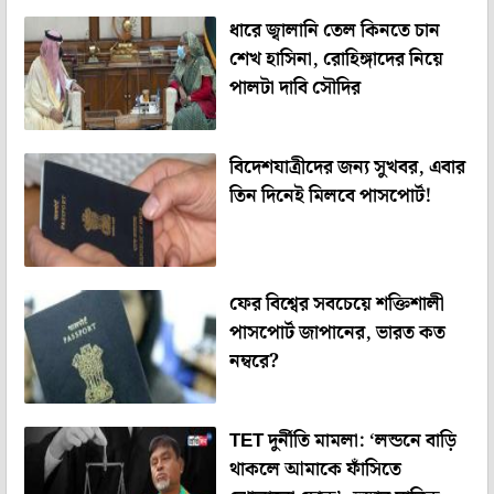
ধারে জ্বালানি তেল কিনতে চান
শেখ হাসিনা, রোহিঙ্গাদের নিয়ে
পালটা দাবি সৌদির
বিদেশযাত্রীদের জন্য সুখবর, এবার
তিন দিনেই মিলবে পাসপোর্ট!
ফের বিশ্বের সবচেয়ে শক্তিশালী
পাসপোর্ট জাপানের, ভারত কত
নম্বরে?
TET দুর্নীতি মামলা: ‘লন্ডনে বাড়ি
থাকলে আমাকে ফাঁসিতে