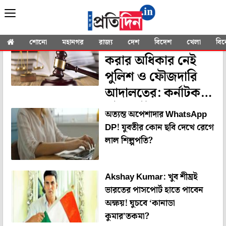
YOU SEARCHED FOR
"Passport"
পাসপোর্ট বাজেয়াপ্ত
শোনো
মহানগর
রাজ্য
দেশ
বিদেশ
খেলা
বি
করার অধিকার নেই
পুলিশ ও ফৌজদারি
আদালতের: কর্নাটক
হাই কোর্ট
অত্যন্ত অপেশাদার WhatsApp
DP! যুবতীর কোন ছবি দেখে রেগে
লাল শিল্পপতি?
Akshay Kumar: খুব শীঘ্রই
ভারতের পাসপোর্ট হাতে পাবেন
অক্ষয়! ঘুচবে ‘কানাডা
কুমার’তকমা?