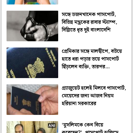
সঙ্গে ডজনখানেক পাসপোর্ট,
বিভিন্ন মন্ত্রকের রাবার স্ট্যাম্প,
দিল্লিতে ধৃত দুই বাংলাদেশি
প্রেমিকার সঙ্গে মালদ্বীপে, বউয়ে
হাতে ধরা পড়ার ভয়ে পাসপোর্ট
ছিঁড়লেন ব্যক্তি, তারপর…
গ্র্যাজুয়েট হলেই মিলবে পাসপোর্ট,
মেয়েদের জন্য আজব নিয়ম
হরিয়ানা সরকারের
‘মুসলিমকে কেন বিয়ে
করেছেন?’, পাসপোর্ট অফিসে