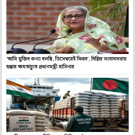
'আমি মুজিব কন্যা বলছি, ডিসেম্বরেই ফিরব', দিল্লির সংবাদসভায়
হুঙ্কার ক্ষমতাচ্যুত প্রধানমন্ত্রী হাসিনার