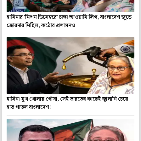
হাসিনার 'মিশন ডিসেম্বরে' চাঙ্গা আওয়ামি লিগ, বাংলাদেশ জুড়ে
জোরদার মিছিল, কঠোর প্রশাসনও
হাসিনা মুখ খোলায় গোঁসা, সেই ভারতের কাছেই জ্বালানি চেয়ে
হাত পাতল বাংলাদেশ!