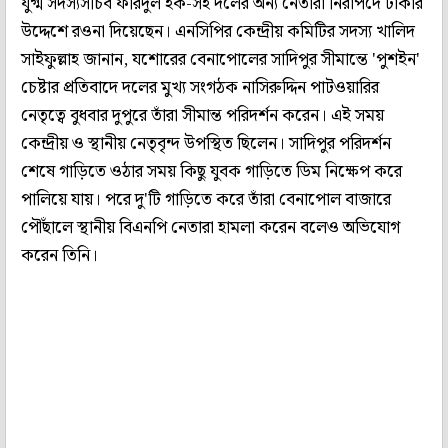
যুগ্ম সদস্যসচিব ফরিদুল হক-সহ দলের অন্য নেতারা নিরাপদে ঢাকার
উদ্দেশে রওনা দিয়েছেন। এনসিপির কেন্দ্রীয় কমিটির সদস্য খালিদ
সাইফুল্লাহ জানান, যশোরের বেনাপোলের সাদিপুর সীমান্তে 'পুশইন'
চেষ্টার প্রতিবাদে দলের মুখ্য সংগঠক নাসিরুদ্দিন পাটওয়ারির
নেতৃত্বে বুধবার দুপুরে তাঁরা সীমান্ত পরিদর্শন করেন। এই সময়
কেন্দ্রীয় ও স্থানীয় নেতৃবৃন্দ উপস্থিত ছিলেন। সাদিপুর পরিদর্শন
শেষে গাড়িতে ওঠার সময় কিছু যুবক গাড়িতে ডিম নিক্ষেপ করে
পালিয়ে যায়। পরে দু'টি গাড়িতে করে তাঁরা বেনাপোল বাজারে
পৌঁছালে স্থানীয় বিএনপি নেতারা হামলা করেন বলেও অভিযোগ
করেন তিনি।