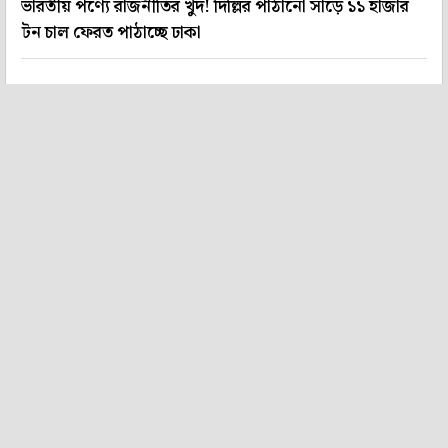
ভারতীয় পণ্যে রাজনীতির খুদ! দিল্লির পাঠানো সাড়ে ১১ হাজার
টন চাল ফেরত পাঠাচ্ছে ঢাকা