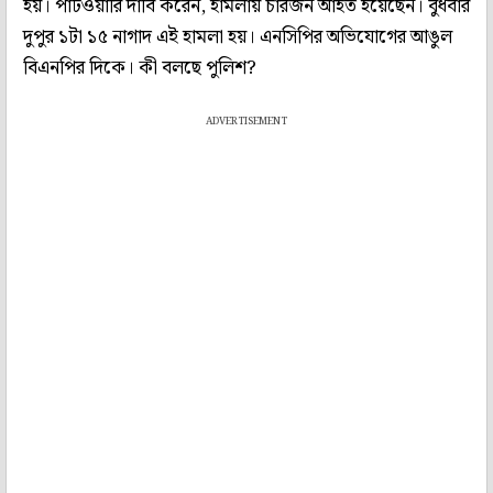
হয়। পাটওয়ারি দাবি করেন, হামলায় চারজন আহত হয়েছেন। বুধবার
দুপুর ১টা ১৫ নাগাদ এই হামলা হয়। এনসিপির অভিযোগের আঙুল
বিএনপির দিকে। কী বলছে পুলিশ?
ADVERTISEMENT