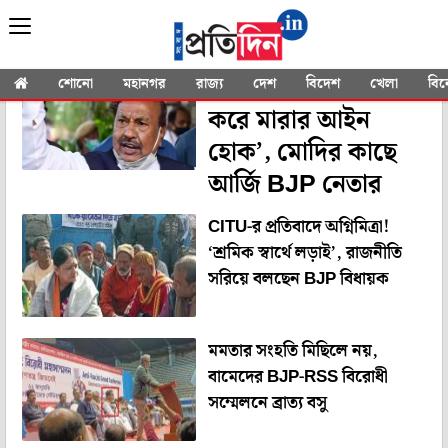
YOU SEARCHED FOR
"BNP"
‘দেশদ্রোহীদের গুলি
শোনো
মহানগর
রাজ্য
দেশ
বিদেশ
খেলা
বি
করে মারার আইন
হোক’, মোদির কাছে
আর্জি BJP নেতার
CITU-র প্রতিবাদে অগ্নিমিত্রা!
‘শ্রমিক স্বার্থে লড়াই’, রাজনীতি
সরিয়ে বলছেন BJP বিধায়ক
মমতার সংহতি মিছিলে নয়,
বামেদের BJP-RSS বিরোধী
সম্মেলনে ব্রাত্য বসু