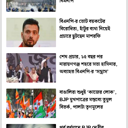
বিএনপি
বিএনপি-র ভোট বয়কটের
বিরোধিতা, হাঁটুর ব‌্যথা নিয়েই
প্রচারে ছুটছেন মাশরফি
শেষ প্রচার, ১৫ বছর পর
নারায়ণগঞ্জ শহরে সভা হাসিনার,
অব্যাহত বিএনপি-র ‘সন্ত্রাস’
বাঙালিরা শুধুই ‘কাজের লোক’,
BJP মুখপাত্রের মন্তব্যে তুমুল
বিতর্ক, পালটা তৃণমূলের
পূর্ব বর্ধমানে BJP নেত্রীর