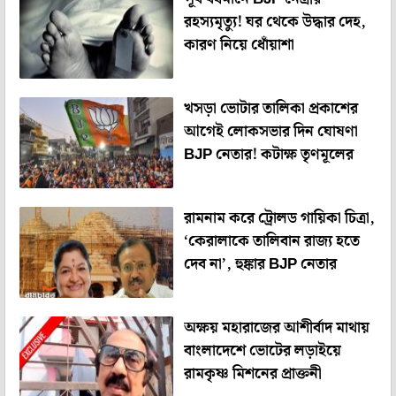
রহস্যমৃত্যু! ঘর থেকে উদ্ধার দেহ,
কারণ নিয়ে ধোঁয়াশা
খসড়া ভোটার তালিকা প্রকাশের
আগেই লোকসভার দিন ঘোষণা
BJP নেতার! কটাক্ষ তৃণমূলের
রামনাম করে ট্রোলড গায়িকা চিত্রা,
‘কেরালাকে তালিবান রাজ্য হতে
দেব না’, হুঙ্কার BJP নেতার
অক্ষয় মহারাজের আশীর্বাদ মাথায়
বাংলাদেশে ভোটের লড়াইয়ে
রামকৃষ্ণ মিশনের প্রাক্তনী