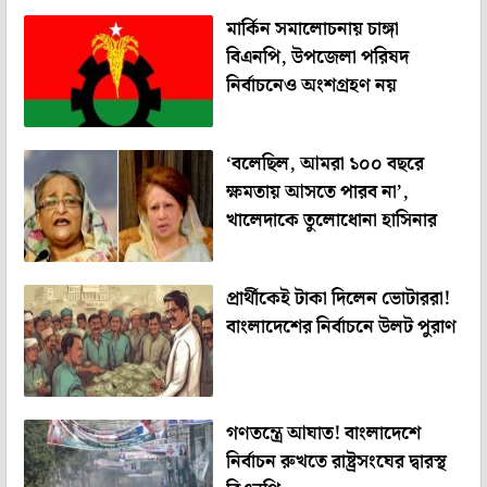
মার্কিন সমালোচনায় চাঙ্গা
বিএনপি, উপজেলা পরিষদ
নির্বাচনেও অংশগ্রহণ নয়
‘বলেছিল, আমরা ১০০ বছরে
ক্ষমতায় আসতে পারব না’,
খালেদাকে তুলোধোনা হাসিনার
প্রার্থীকেই টাকা দিলেন ভোটাররা!
বাংলাদেশের নির্বাচনে উলট পুরাণ
গণতন্ত্রে আঘাত! বাংলাদেশে
নির্বাচন রুখতে রাষ্ট্রসংঘের দ্বারস্থ