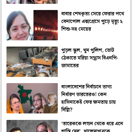
বাবার শেষকৃত্য সেরে ফেরার পথে
বেনাপোল এক্সপ্রেসে পুড়ে মৃত্যু ২
শিশু-সহ মেয়ের
পুড়ল স্কুল, খুন পুলিশ, ভোট
ঠেকাতে মরিয়া সন্ত্রাস বিএনপি-
জামাতের
বাংলাদেশের নির্বাচনে ভাগ্য
নির্ধারণ ভারতেরও! কেন
হাসিনাকেই ফের ক্ষমতায় চায়
দিল্লি?
‘তারেককে লন্ডন থেকে ধরে এনে
শাস্তি দেব’, খালেদাপুত্রকে