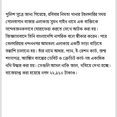
পুলিশ সূত্রে জানা গিয়েছে, রবিবার নিমতা থানার টহলদারির সময়
গোলবাগান বাজার এলাকায় সুমন গাইন নামে এক ব্যক্তিকে
সন্দেহজনকভাবে ঘোরাফেরা করতে দেখে আটক করা হয়।
জিজ্ঞাসাবাদে তিনি বাংলাদেশি নাগরিক বলে স্বীকার করেন। পরে
বেলঘরিয়ার নন্দননগর আমতলা এলাকায় একটি ভাড়া বাড়িতে
তল্লাশি চালানো হয়। তাঁর নামে আধার, প্যান, ই-রেশন কার্ড, জন্ম
শংসাপত্র, অ্যাক্সিস ব্যাঙ্কের ডেবিট ও ক্রেডিট কার্ড-সহ একাধিক
নথি উদ্ধার করা হয়। সেগুলি আসল নাকি জাল, খতিয়ে দেখা হচ্ছে।
বাজেয়াপ্ত করা হয়েছে নগদ ২২,৯১০ টাকাও।