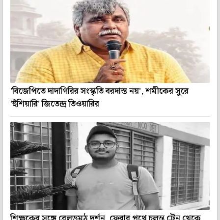
'বিজেপিতে দাদাগিরির সংস্কৃতি বরদাস্ত নয়', শমীকের সুরে
'হুঁশিয়ারি' জিতেন্দ্র তিওয়ারির
শিক্ষকের সঙ্গে বেলুড়মঠ দর্শন, ফেরার পথে চলন্ত ট্রেন থেকে