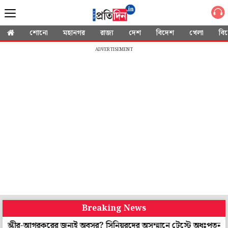
শোনো
মহানগর
রাজ্য
দেশ
বিদেশ
খেলা
বি
ADVERTISEMENT
Breaking News
-আগরকরের জন্যই অবসর? সিনিয়রদের অসম্মানে টেস্টে অধঃপতন, বিস্ফোর