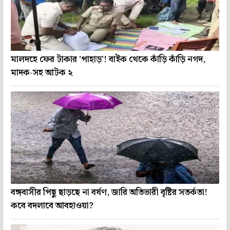
মালদহে ফের টাকার 'পাহাড়'! বাইক থেকে কাঁড়ি কাঁড়ি নগদ,
মাদক-সহ আটক ২
বঙ্গবাসীর পিছু ছাড়ছে না বর্ষণ, জারি অতিভারী বৃষ্টির সতর্কতা!
কবে বদলাবে আবহাওয়া?