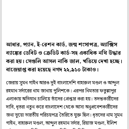
আধার, প্যান, ই-রেশন কার্ড, জন্ম শংসাপত্র, অ্যাক্সিস
ব্যাঙ্কের ডেবিট ও ক্রেডিট কার্ড-সহ একাধিক নথি উদ্ধার
করা হয়। সেগুলি আসল নাকি জাল, খতিয়ে দেখা হচ্ছে।
বাজেয়াপ্ত করা হয়েছে নগদ ২২,৯১০ টাকাও।
জেরায় সুমন গাইন আরও দুই বাংলাদেশি বাহারুল মণ্ডল ও আব্দুল
রহমান সর্দারের নাম জানায় পুলিশকে। এরপর নিমতার ফতুল্লাপুর
এলাকায় অভিযান চালিয়ে তাঁদের গ্রেপ্তার করা হয়। তদন্তকারীদের
দাবি, ধৃতরা নতুন করে বাংলাদেশ থেকে আসা অনুপ্রবেশকারীদের
জন্য ভুয়ো ভারতীয় পরিচয়পত্র তৈরিতে যুক্ত ছিল। ধৃতদের নাম সুমন
গাইন, বাহারুল মণ্ডল, আব্দুল রহমান সর্দার, রিয়াজ মণ্ডল, ইলিশ