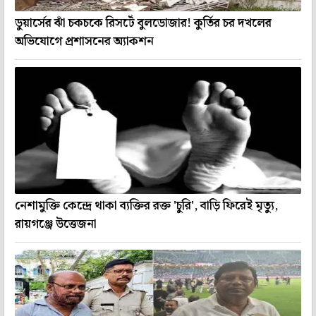
ডুয়ার্সের ঝাঁ চকচকে রিসর্টে বুলডোজার! কুর্তির চর দখলের
অভিযোগে প্রশাসনের অ্যাকশন
নেশামুক্তি কেন্দ্রে থাকা ব্যক্তির রক্ত 'চুরি', বাড়ি ফিরেই মৃত্যু,
রায়গঞ্জে উত্তেজনা