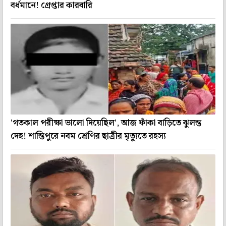
বর্ধমানে! গ্রেপ্তার কারবারি
'গতকাল পরীক্ষা ভালো দিয়েছিল', আজ ফাঁকা বাড়িতে ঝুলন্ত
দেহ! শান্তিপুরে নবম শ্রেণির ছাত্রীর মৃত্যুতে রহস্য