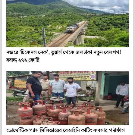
নজরে 'চিকেনস নেক', ডুয়ার্স থেকে জলঢাকা নতুন রেলপথ!
বরাদ্দ ২৭২ কোটি
ডোমেস্টিক গ্যাস সিলিন্ডারের বেআইনি কাটিং ব্যবসার পর্দাফাঁস