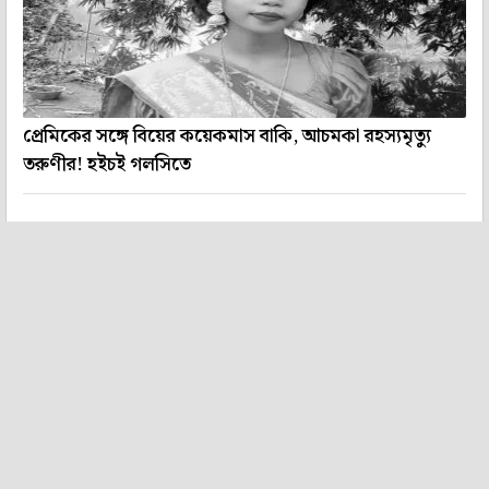
প্রেমিকের সঙ্গে বিয়ের কয়েকমাস বাকি, আচমকা রহস্যমৃত্যু
তরুণীর! হইচই গলসিতে