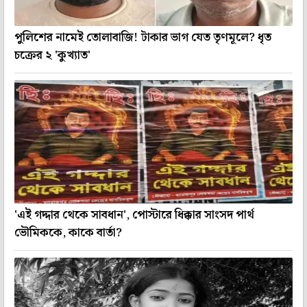
পুলিশের নামেই তোলাবাজি! টাকার ভাগ যেত তৃণমূলে? ধৃত
চক্রের ২ 'কুখ্যাত'
'এই গদ্দার থেকে সাবধান', পোস্টারে ধিক্কার সাংসদ পার্থ
ভৌমিককে, কাকে বার্তা?