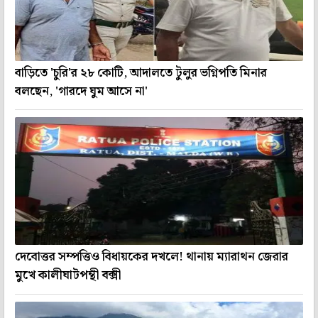
বাড়িতে 'চুরি'র ২৮ কোটি, আদালতে টুলুর ভগ্নিপতি মিনার
বলছেন, 'গারদে ঘুম আসে না'
দেবোত্তর সম্পত্তিও বিধায়কের দখলে! থানায় ম্যারাথন জেরার
মুখে কালীঘাটপন্থী বক্সী