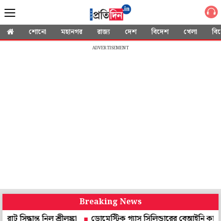
শোনো
মহানগর
রাজ্য
দেশ
বিদেশ
খেলা
বি
ADVERTISEMENT
Breaking News
্ত নিল শ্রীলঙ্কা
ডোমেস্টিক গ্যাস সিলিন্ডারের বেআইনি কাটিং ব্যবসার পর্