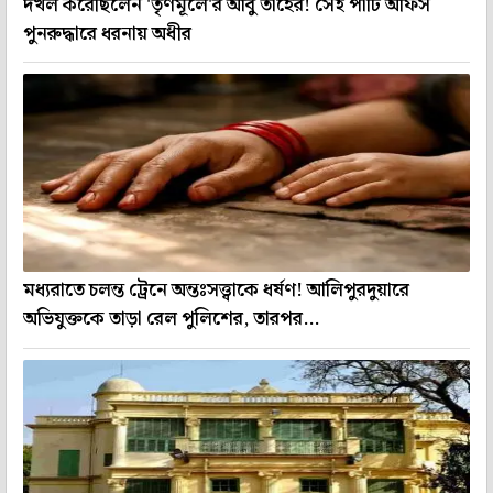
দখল করেছিলেন 'তৃণমূলে'র আবু তাহের! সেই পার্টি অফিস
পুনরুদ্ধারে ধরনায় অধীর
মধ্যরাতে চলন্ত ট্রেনে অন্তঃসত্ত্বাকে ধর্ষণ! আলিপুরদুয়ারে
অভিযুক্তকে তাড়া রেল পুলিশের, তারপর...