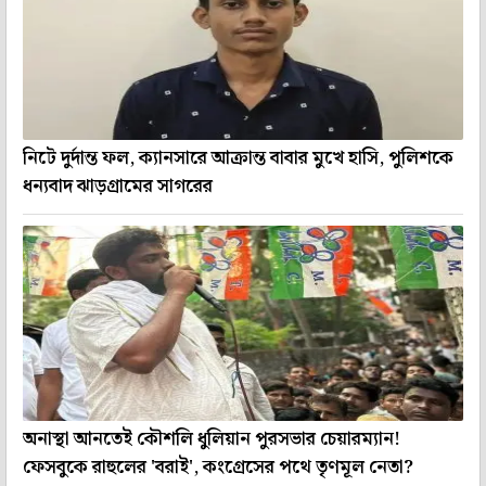
নিটে দুর্দান্ত ফল, ক্যানসারে আক্রান্ত বাবার মুখে হাসি, পুলিশকে
ধন্যবাদ ঝাড়গ্রামের সাগরের
অনাস্থা আনতেই কৌশলি ধুলিয়ান পুরসভার চেয়ারম্যান!
ফেসবুকে রাহুলের 'বরাই', কংগ্রেসের পথে তৃণমূল নেতা?