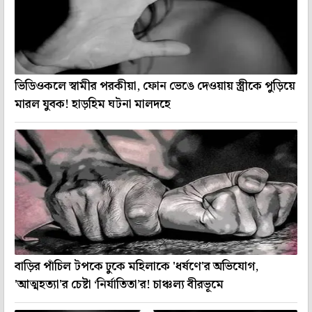
ভিডিওকলে স্বামীর পরকীয়া, ফোন ভেঙে দেওয়ায় স্ত্রীকে পুড়িয়ে
মারল যুবক! হাড়হিম ঘটনা মালদহে
বাড়ির পাঁচিল টপকে ঢুকে মহিলাকে 'ধর্ষণে'র অভিযোগ,
'আত্মহত্যা'র চেষ্টা ‘নির্যাতিতা’র! চাঞ্চল্য বীরভূমে