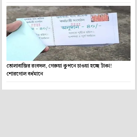
তোলাবাজির রংবদল, গেরুয়া কুপনে চাওয়া হচ্ছে টাকা!
শোরগোল বর্ধমানে