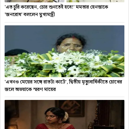
'এত চুরি করেছেন, চোর শুনতেই হবে!' মমতার হেনস্তাকে
'জনরোষ' বললেন মুখ্যমন্ত্রী
'এখনও মেয়ের সঙ্গে রাতটা কাটে', দ্বিতীয় মৃত্যুবার্ষিকীতে চোখের
জলে অভয়াকে স্মরণ মায়ের