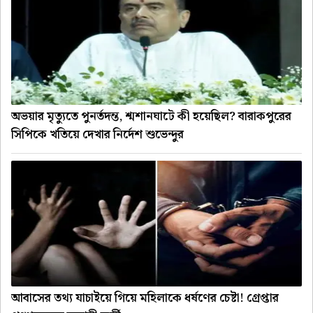
অভয়ার মৃত্যুতে পুনর্তদন্ত, শ্মশানঘাটে কী হয়েছিল? বারাকপুরের
সিপিকে খতিয়ে দেখার নির্দেশ শুভেন্দুর
আবাসের তথ্য যাচাইয়ে গিয়ে মহিলাকে ধর্ষণের চেষ্টা! গ্রেপ্তার