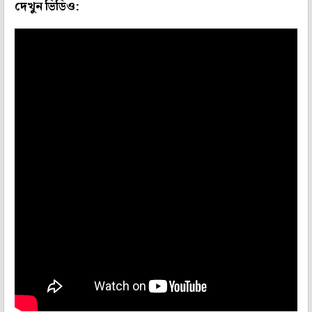
দেখুন ভিডিও: