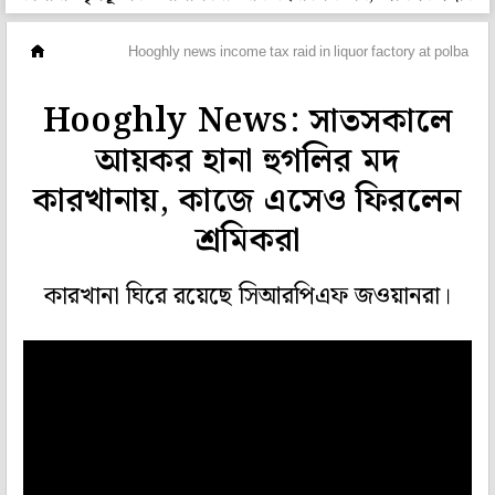
রাজ্য
Hooghly news income tax raid in liquor factory at polba hoo
Hooghly News: সাতসকালে
আয়কর হানা হুগলির মদ
কারখানায়, কাজে এসেও ফিরলেন
শ্রমিকরা
কারখানা ঘিরে রয়েছে সিআরপিএফ জওয়ানরা।