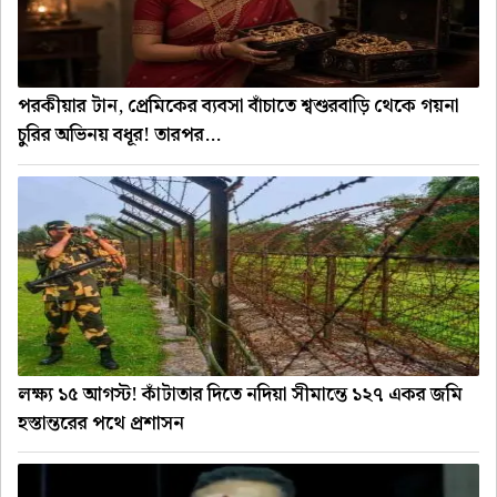
পরকীয়ার টান, প্রেমিকের ব্যবসা বাঁচাতে শ্বশুরবাড়ি থেকে গয়না
চুরির অভিনয় বধূর! তারপর...
লক্ষ্য ১৫ আগস্ট! কাঁটাতার দিতে নদিয়া সীমান্তে ১২৭ একর জমি
হস্তান্তরের পথে প্রশাসন