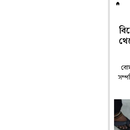
রা
বি
থে
বোম
সম্প