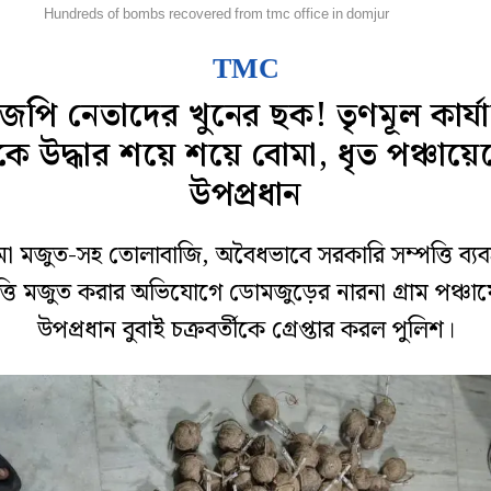
জ্য
Hundreds of bombs recovered from tmc office in domjur
TMC
জেপি নেতাদের খুনের ছক! তৃণমূল কার্য
কে উদ্ধার শয়ে শয়ে বোমা, ধৃত পঞ্চায়ে
উপপ্রধান
া মজুত-সহ তোলাবাজি, অবৈধভাবে সরকারি সম্পত্তি ব্যব
ত্তি মজুত করার অভিযোগে ডোমজুড়ের নারনা গ্রাম পঞ্চা
উপপ্রধান বুবাই চক্রবর্তীকে গ্রেপ্তার করল পুলিশ।