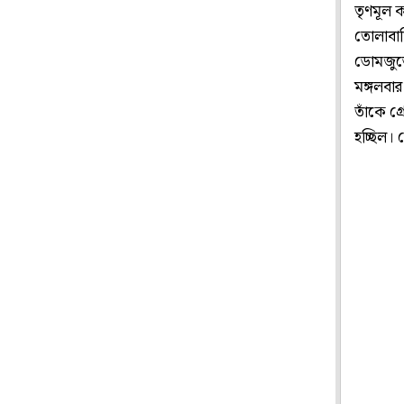
তৃণমূল ক
তোলাবাজ
ডোমজুড়ে
মঙ্গলবার
তাঁকে গ
হচ্ছিল।