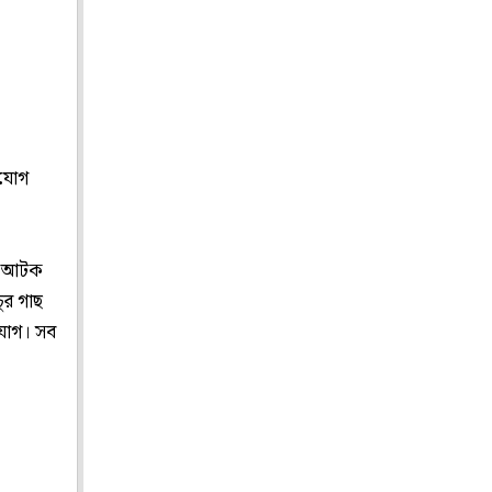
িযোগ
কে আটক
চুর গাছ
যোগ। সব