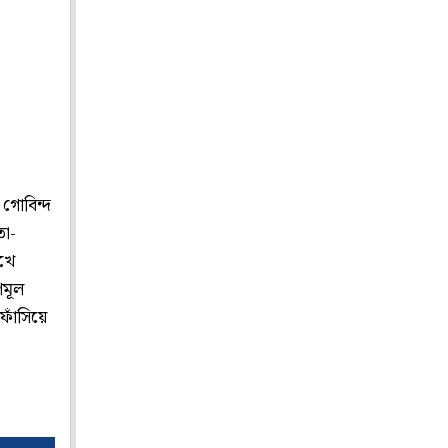
া গোবিন্দ
তা-
েখে
ণমূল
ফাঁসিয়ে