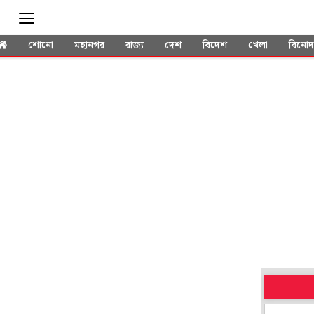
শোনো
মহানগর
রাজ্য
দেশ
বিদেশ
খেলা
বিনো