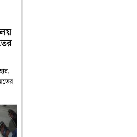
ালয়
তের
হার,
য়েতের