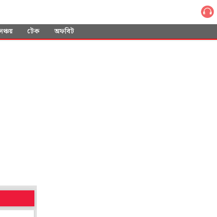
সঞ্চয়
টেক
অফবিট