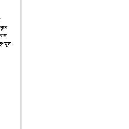
শ।
পুরে
 কষা
তৃণমূল।