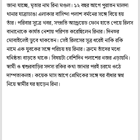
জানা যাচ্ছে, মৃতার নাম রিনা মণ্ডল। ১২ বছর আগে পুরাতন মালদা
থানার যাত্রাডাঙা এলাকার বাসিন্দা পলাশ বর্মনের সঙ্গে বিয়ে হয়
তাঁর। পরিবার সূত্রে খবর, সম্প্রতি অ্যান্ড্রয়েড ফোন হাতে পেয়ে রিলস
বানানোকে কার্যত নেশায় পরিণত করেছিলেন রিনার। দিনভর
মোবাইলেই ডুবে থাকতেন। সেই রিলসের সূত্র ধরেই নাকি রকি
নামে এক যুবকের সঙ্গে পরিচয় হয় রিনার। ক্রমে তাঁদের মধ্যে
ঘনিষ্ঠতা বাড়তে থাকে। বিষয়টা বেশিদিন পলাশের নজর এড়ায়নি।
স্বামী ও শ্বশুরবাড়ির সদস্য রকির কথা জানার পরই চরমে ওঠে
দাম্পত্যকলহ। কয়েক মাস আগে প্রেমিকের সঙ্গে ঘর বাঁধার স্বপ্ন
নিয়ে স্বামীর ঘর ছাড়েন রিনা।