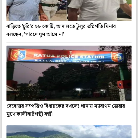
বাড়িতে 'চুরি'র ২৮ কোটি, আদালতে টুলুর ভগ্নিপতি মিনার
বলছেন, 'গারদে ঘুম আসে না'
দেবোত্তর সম্পত্তিও বিধায়কের দখলে! থানায় ম্যারাথন জেরার
মুখে কালীঘাটপন্থী বক্সী