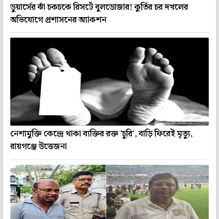
ডুয়ার্সের ঝাঁ চকচকে রিসর্টে বুলডোজার! কুর্তির চর দখলের
অভিযোগে প্রশাসনের অ্যাকশন
নেশামুক্তি কেন্দ্রে থাকা ব্যক্তির রক্ত 'চুরি', বাড়ি ফিরেই মৃত্যু,
রায়গঞ্জে উত্তেজনা