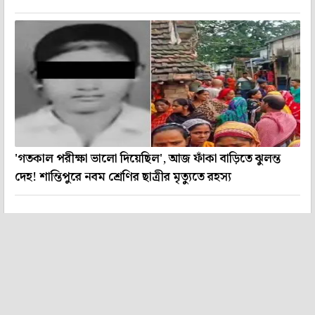
'গতকাল পরীক্ষা ভালো দিয়েছিল', আজ ফাঁকা বাড়িতে ঝুলন্ত
দেহ! শান্তিপুরে নবম শ্রেণির ছাত্রীর মৃত্যুতে রহস্য