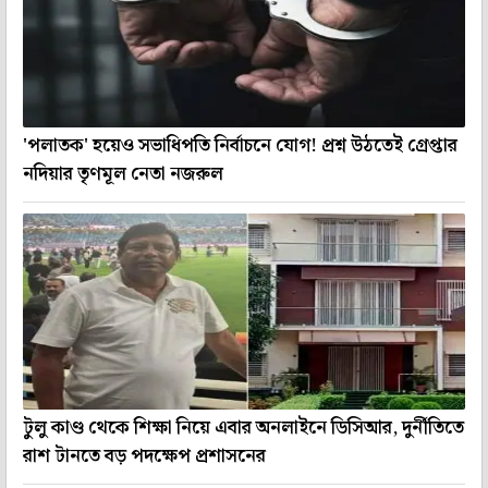
'পলাতক' হয়েও সভাধিপতি নির্বাচনে যোগ! প্রশ্ন উঠতেই গ্রেপ্তার
নদিয়ার তৃণমূল নেতা নজরুল
টুলু কাণ্ড থেকে শিক্ষা নিয়ে এবার অনলাইনে ডিসিআর, দুর্নীতিতে
রাশ টানতে বড় পদক্ষেপ প্রশাসনের