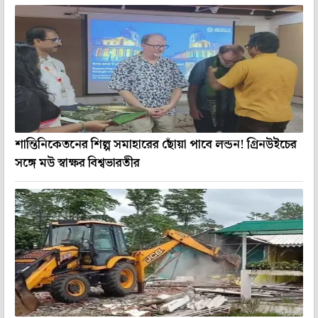
শান্তিনিকেতনের শিল্প সমাহারের ছোঁয়া পাবে লন্ডন! গ্রিনউইচের
সঙ্গে মউ স্বাক্ষর বিশ্বভারতীর