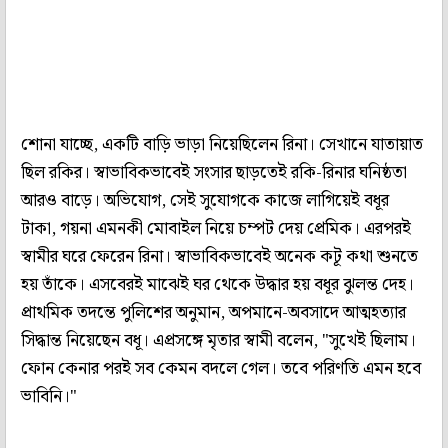
শোনা যাচ্ছে, একটি বাড়ি ভাড়া নিয়েছিলেন রিনা। সেখানে যাতায়াত
ছিল রকির। স্বাভাবিকভাবেই সংসার ছাড়তেই রকি-রিনার ঘনিষ্ঠতা
আরও বাড়ে। অভিযোগ, সেই সুযোগকে কাজে লাগিয়েই বধূর
টাকা, গয়না এমনকী মোবাইল নিয়ে চম্পট দেয় প্রেমিক। এরপরই
স্বামীর ঘরে ফেরেন রিনা। স্বাভাবিকভাবেই অনেক কটূ কথা শুনতে
হয় তাঁকে। এসবেরই মাঝেই ঘর থেকে উদ্ধার হয় বধূর ঝুলন্ত দেহ।
প্রাথমিক তদন্তে পুলিশের অনুমান, অপমানে-অবসাদে আত্মহত্যার
সিদ্ধান্ত নিয়েছেন বধূ। এপ্রসঙ্গে মৃতার স্বামী বলেন, "সুখেই ছিলাম।
ফোন কেনার পরই সব কেমন বদলে গেল। তবে পরিণতি এমন হবে
ভাবিনি।"