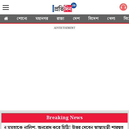
শোনো
মহানগর
রাজ্য
দেশ
বিদেশ
খেলা
বি
ADVERTISEMENT
Breaking News
কে নালিশ, অনুরোধ করে চিঠি! উত্তর দেবেন স্বাস্থ্যমন্ত্রী শারদ্বত
শান্তিনি