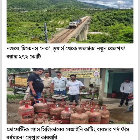
নজরে 'চিকেনস নেক', ডুয়ার্স থেকে জলঢাকা নতুন রেলপথ!
বরাদ্দ ২৭২ কোটি
ডোমেস্টিক গ্যাস সিলিন্ডারের বেআইনি কাটিং ব্যবসার পর্দাফাঁস
বর্ধমানে! গ্রেপ্তার কারবারি