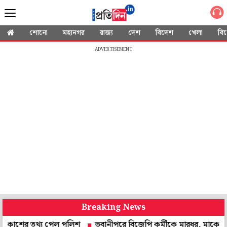
শোনো
মহানগর
রাজ্য
দেশ
বিদেশ
খেলা
বি
ADVERTISEMENT
Breaking News
 তথ্য পেল পুলিশ
ভবানীপুরে বিজেপি কর্মীকে মারধর, মাকে শ্লীলতাহান