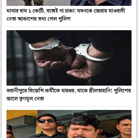
মাথার দাম ১ কোটি, বঙ্গেই গা ঢাকা! মদনকে জেরায় মাওবাদী
নেতা আকাশের তথ্য পেল পুলিশ
ভবানীপুরে বিজেপি কর্মীকে মারধর, মাকে শ্লীলতাহানি! পুলিশের
জালে তৃণমূল নেতা