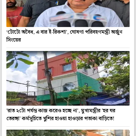
‘টোটো অবৈধ, এ বার ই-রিকশা’, ঘোষণা পরিবহণমন্ত্রী অর্জুন
সিংয়ের
'রাত ২টো পর্যন্ত কাজ করেও হচ্ছে না', মুখ্যমন্ত্রীর 'হর ঘর
তেরঙ্গা' কর্মসূচিতে খুশির হাওয়া হাওড়ার পতাকা বাড়িতে!