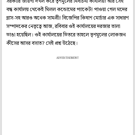
সরকারি জায়গা দখল করে তৃণমূলের নির্বাচনী কার্যালয়! আর সেই
বন্ধ কার্যালয় থেকেই মিলল কন্ডোমের প্যাকেট! পাওয়া গেল মদের
গ্লাস-সহ আরও অনেক সামগ্রী! বিজেপির কিষাণ মোর্চার এক সাধারণ
সম্পাদকের নেতৃত্বে আজ, রবিবার ওই কার্যালয়ের দরজার তালা
ভাঙা হয়েছিল। ওই কার্যালয়ের ভিতরে তাহলে তৃণমূলের লোকজন
কীসের আসর বসাত? সেই প্রশ্ন উঠেছে।
ADVERTISEMENT