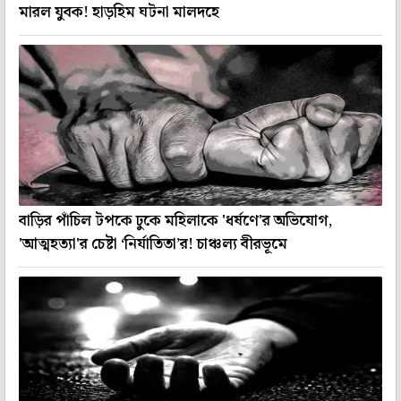
মারল যুবক! হাড়হিম ঘটনা মালদহে
বাড়ির পাঁচিল টপকে ঢুকে মহিলাকে 'ধর্ষণে'র অভিযোগ,
'আত্মহত্যা'র চেষ্টা ‘নির্যাতিতা’র! চাঞ্চল্য বীরভূমে