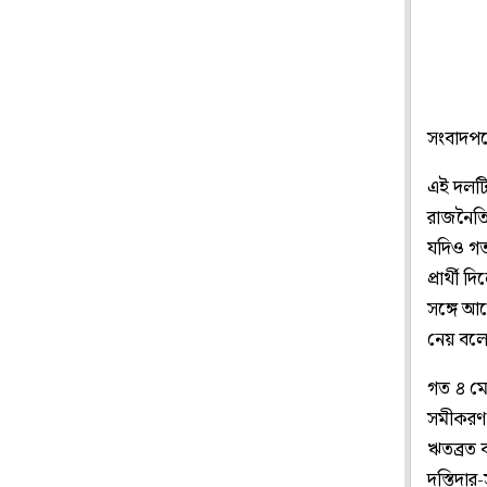
সংবাদপত্
এই দলটি
রাজনৈতি
যদিও গত 
প্রার্থী 
সঙ্গে আল
নেয় বল
গত ৪ মে
সমীকরণ।
ঋতব্রত 
দস্তিদা