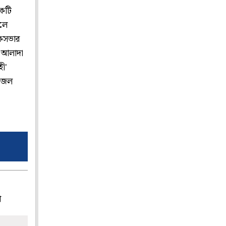
কটি
েলে
োকসভার
ে আলাদা
ী'
র জল
প