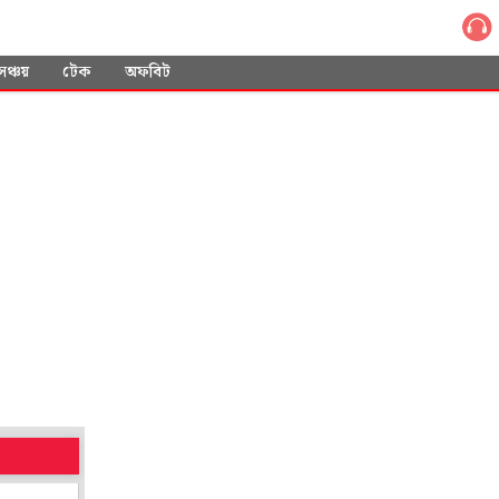
সঞ্চয়
টেক
অফবিট