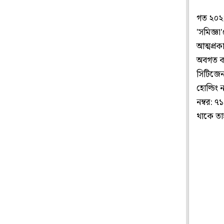
গত ২০২২ 
'সমিজ্ঞা
আত্মপ্র
অবগত করা
সিটিজেনস
হোল্ডিং 
নম্বর: 
থাকে তা