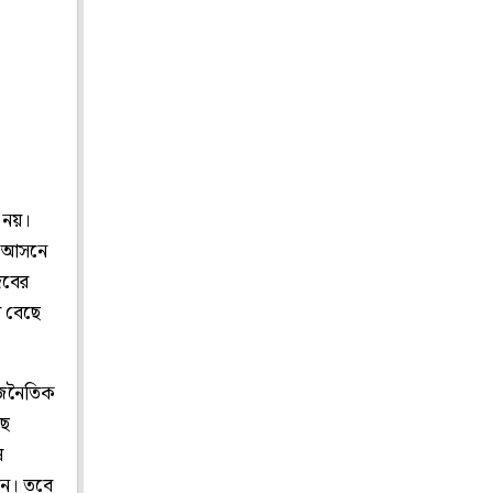
 নয়।
টি আসনে
দেবের
ে বেছে
াজনৈতিক
ছে
ষ
েন। তবে