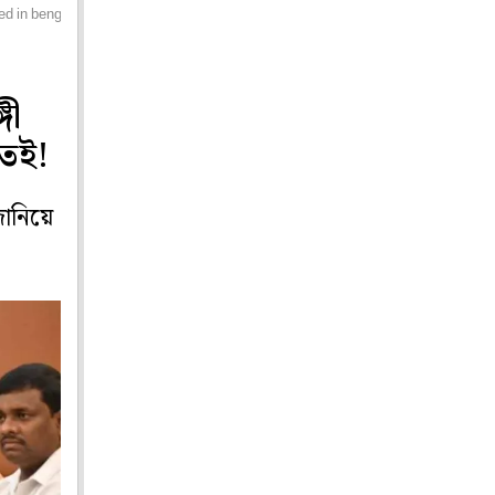
d in bengal itself
গী
তেই!
জানিয়ে