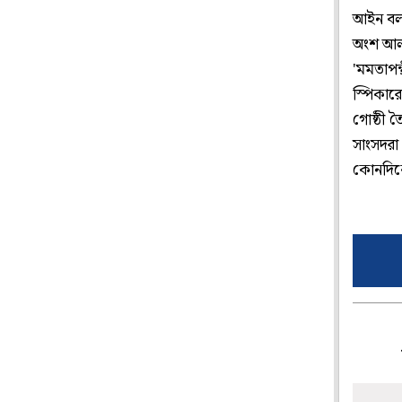
আইন বলছ
অংশ আলাদ
'মমতাপন
স্পিকার
গোষ্ঠী 
সাংসদরা
কোনদিকে