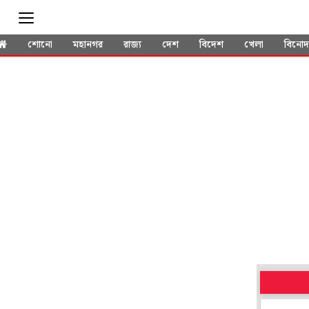
শোনো
মহানগর
রাজ্য
দেশ
বিদেশ
খেলা
বিনো