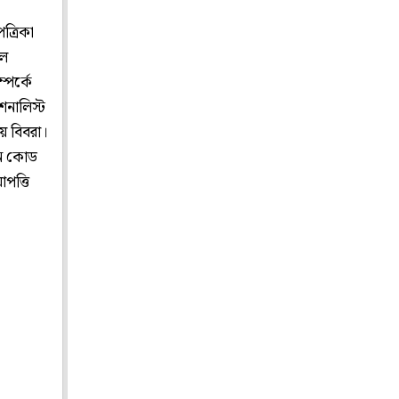
ত্রিকা
দল
্পর্কে
শনালিস্ট
লয় বিবরা।
পিন কোড
পত্তি