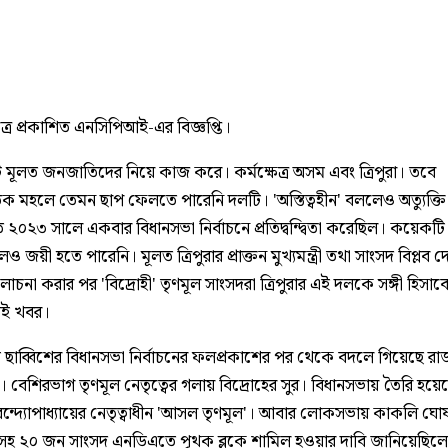
রে প্রকাশিত এনসিপিআই-এর বিজ্ঞপ্তি।
 মূলত জনজাতিদের নিয়ে কাজ করে। কর্মক্ষেত্র অসম এবং ত্রিপুরা। তবে
ক মহলে তেমন ছাপ ফেলতে পারেনি দলটি। 'অস্তিত্বহীন' বললেও অত্যুক্তি
২০২৩ সালে একবার বিধানসভা নির্বাচনে প্রতিদ্বন্দ্বিতা করেছিল। কয়েক
দিলেও জয়ী হতে পারেনি। মূলত ত্রিপুরার প্রাক্তন মুখ্যমন্ত্রী তথা সাংসদ বিপ্লব 
োচনা করার পর 'বিদ্রোহী' তৃণমূল সাংসদরা ত্রিপুরার এই দলকে সঙ্গী হিসাব
েই খবর।
 ছাব্বিশের বিধানসভা নির্বাচনের ফলপ্রকাশের পর থেকে বদলে গিয়েছে র
 বেশিরভাগ তৃণমূল নেতৃত্বের গলায় বিদ্রোহের সুর। বিধানসভায় তৈরি হয়ে
বন্দ্যোপাধ্যায়ের নেতৃত্বাধীন 'আসল তৃণমূল'। আবার লোকসভায় কাকলি ঘো
র-সহ ২০ জন সাংসদ এনডিএতে পৃথক ব্লকে শামিল হওয়ার দাবি জানিয়েছিল