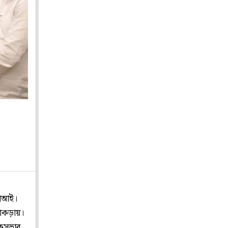
পিআই।
াঁকড়ায়।
োকসভার