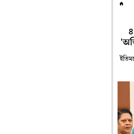
রা
৪
'অস
ইতিমধ