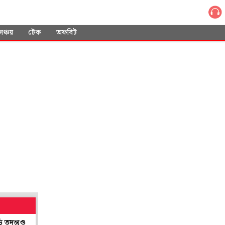
সঞ্চয়
টেক
অফবিট
ও
সংবাদ প্রতিদিন-এর খবরের জের, পদকজয়ীদের সংবর্ধনা দেবে রাজ্য