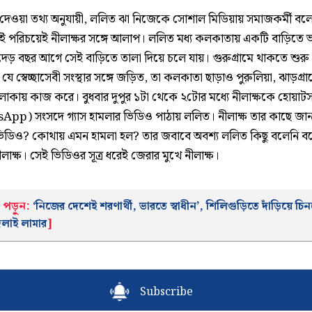
র দেওয়া তথ্য অনুযায়ী, ললিত ঝা নিজেকে সোশাল মিডিয়ায় সমাজকর্মী বল
ই পরিচয়েই নীলাক্ষর সঙ্গে আলাপ। ললিত মধ্য কলকাতায় একটি বাড়িতে ভ
েড় বছর আগে সেই বাড়িতে তালা দিয়ে চলে যায়। গুরুগ্রামে থাকতে শুর
া যে স্বেচ্ছাসেবী সংস্থার সঙ্গে জড়িত, তা কলকাতা ছাড়াও পুরুলিয়া, ঝাড়গ্র
ত এলাকায় কাজ করে। বুধবার দুপুর ১টা থেকে ২টোর মধ্যে নীলাক্ষকে হোয়াটস
pp) সংসদে গ্যাস হামলার ভিডিও পাঠায় ললিত। নীলাক্ষ তার কাছে জান
িডিও? কোথায় এমন হামলা হল? তার জবাবে অবশ্য ললিত কিছু বলেনি ব
লাক্ষ। সেই ভিডিওর সূত্র ধরেই জেরার মুখে নীলাক্ষ।
পড়ুন:
‘নিজের দেশেই শরণার্থী, ভারতে স্বাধীন’, শিলিগুড়িতে দাঁড়িয়ে চি
লাই লামার
]
Subscribe