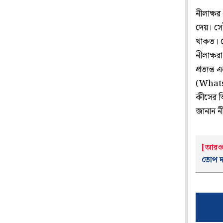
নীলাক্ষ
দেয়। সে
থাকত। দ
নীলাক্ষর
প্রত্যন্
(WhatsA
কীসের ভ
জানান নী
[আরও 
তোপ দ