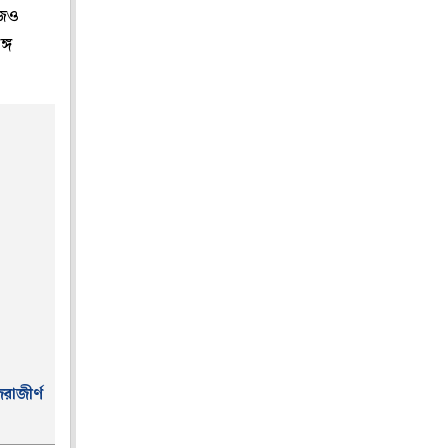
াজও
গে
রাজীর্ণ