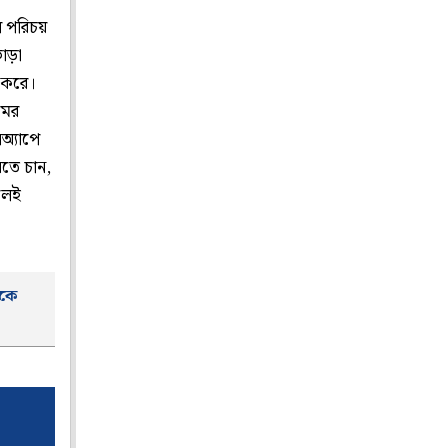
ে পরিচয়
াড়া
ু করে।
ামের
অ্যাপে
তে চান,
লেই
নকে