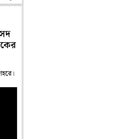
ংসদ
ুবকের
লিশহরে।