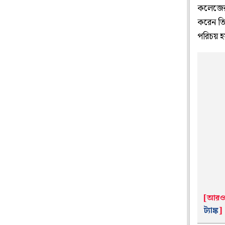
কলেজের 
করেন তি
পরিচয় হ
[আরও 
ট্যাঙ্ক
]