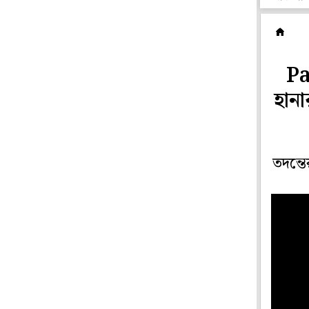
রা
Pa
হানা
তদন্তে