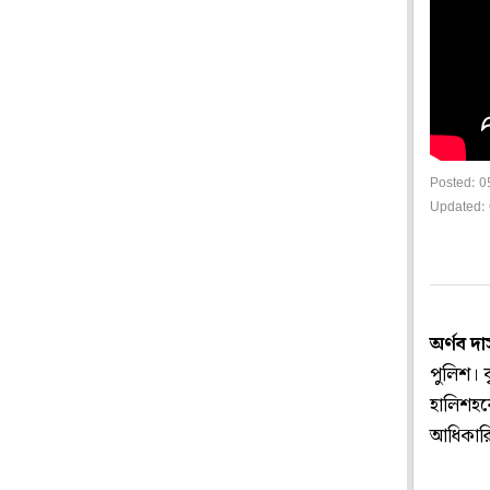
Posted: 0
Updated: 
অর্ণব দ
পুলিশ। 
হালিশহরে
আধিকার