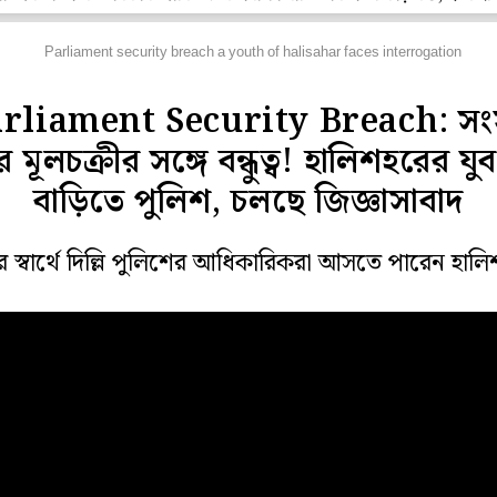
জ্য
Parliament security breach a youth of halisahar faces interrogation
rliament Security Breach: স
র মূলচক্রীর সঙ্গে বন্ধুত্ব! হালিশহরের য
বাড়িতে পুলিশ, চলছে জিজ্ঞাসাবাদ
র স্বার্থে দিল্লি পুলিশের আধিকারিকরা আসতে পারেন হা