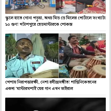
স্কুলে হাতে গোনা পড়ুয়া, অথচ মিড ডে মিলের পোর্টালে সংখ্যাটা
১০ গুণ! পটাশপুরে হেডমাস্টারকে শোকজ
পেশায় নিরাপত্তারক্ষী, নেশা রবীন্দ্রসঙ্গীত! শান্তিনিকেতনের
একদা 'মাস্টারমশাই'য়ের গান এখন ভাইরাল