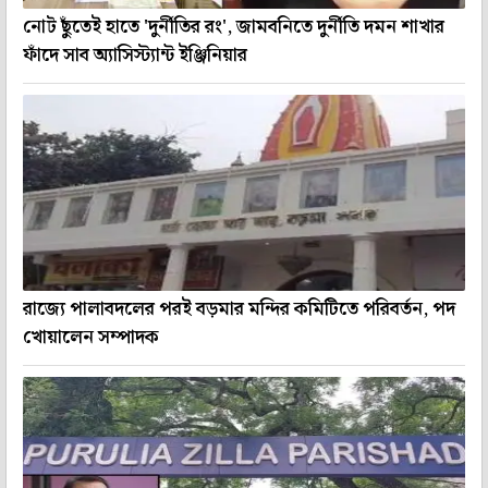
নোট ছুঁতেই হাতে 'দুর্নীতির রং', জামবনিতে দুর্নীতি দমন শাখার
ফাঁদে সাব অ্যাসিস্ট্যান্ট ইঞ্জিনিয়ার
রাজ্যে পালাবদলের পরই বড়মার মন্দির কমিটিতে পরিবর্তন, পদ
খোয়ালেন সম্পাদক