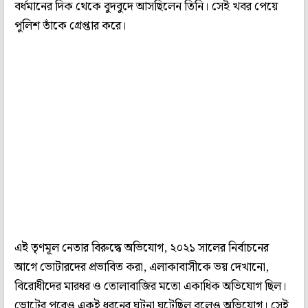
বর্ধমানের দিক থেকে বুদবুদে আসছিলেন তিনি। সেই খবর পেয়ে
পুলিশ তাঁকে গ্রেপ্তার করে।
এই তৃণমূল নেতার বিরুদ্ধে অভিযোগ, ২০২১ সালের নির্বাচনের
আগে ভোটারদের প্রভাবিত করা, এলাকাবাসীকে ভয় দেখানো,
বিরোধীদের মারধর ও তোলাবাজির মতো একাধিক অভিযোগ ছিল।
ভোটের পরেও একই ধরনের ঘটনা ঘটেছিল বলেও অভিযোগ। সেই