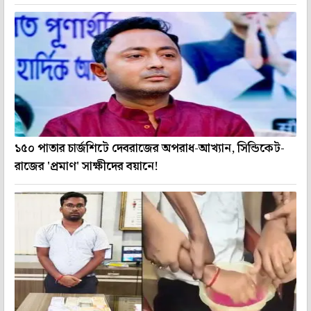
১৫০ পাতার চার্জশিটে দেবরাজের অপরাধ-আখ্যান, সিন্ডিকেট-
রাজের 'প্রমাণ' সাক্ষীদের বয়ানে!