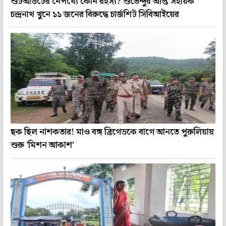
শুটআউটের নেপথ্যে কোন রহস্য? শুভেন্দুর আপ্ত সহায়ক
চন্দ্রনাথ খুনে ১১ জনের বিরুদ্ধে চার্জশিট সিবিআইয়ের
ছক ছিল নাশকতার! মাও বঙ্গ ব্রিগেডকে বাগে আনতে পুরুলিয়ায়
শুরু 'মিশন আকাশ'