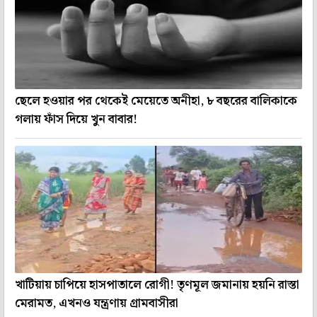
ছেলে হওয়ার পর থেকেই মেয়েতে অনীহা, ৮ বছরের বালিকাকে
গলায় ফাঁস দিয়ে খুন বাবার!
খাটিয়ায় চাপিয়ে হাসপাতালে রোগী! তৃণমূল জমানায় হয়নি রাস্তা
মেরামত, এখনও যন্ত্রণায় গ্রামবাসীরা