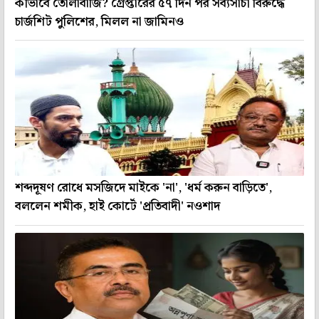
কীভাবে তোলাবাজি? গ্রেপ্তারের ৫৭ দিন পর সব্যসাচী বিরুদ্ধে
চার্জশিট পুলিশের, মিলল না জামিনও
শব্দদূষণ রোধে মসজিদে মাইকে 'না', 'ধর্ম করুন বাড়িতে',
বললেন শমীক, হাই কোর্টে 'প্রতিবাদী' নওশাদ