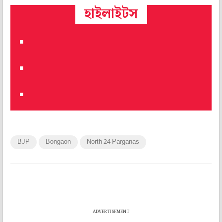
হাইলাইটস
BJP
Bongaon
North 24 Parganas
ADVERTISEMENT