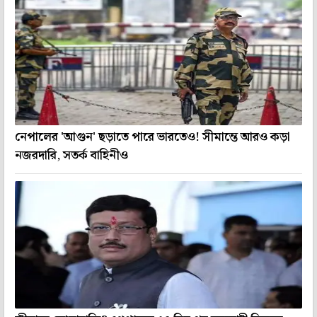
নেপালের 'আগুন' ছড়াতে পারে ভারতেও! সীমান্তে আরও কড়া
নজরদারি, সতর্ক বাহিনীও