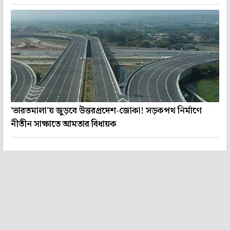
'ভারতমালা'য় জুড়বে উত্তরপ্রদেশ-জোকা! সড়কপথ নির্মাণে
নীতীন সাক্ষাতে আমতার বিধায়ক