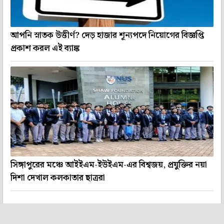
আপনি স্নাতক উত্তীর্ণ? দেড় হাজার শূন্যপদে নিয়োগের বিজ্ঞপ্তি
প্রকাশ করল এই ব্যাঙ্ক
সিঙ্গাপুরের মঞ্চে আইইএম-ইউইএম-এর বিশ্বজয়, প্রযুক্তির নয়া
দিশা দেখাল কলকাতার ছাত্ররা