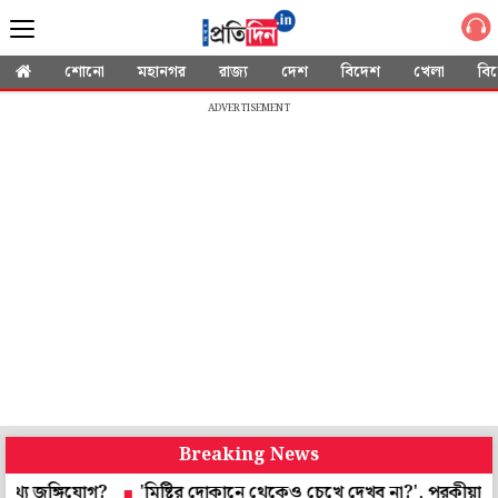
শোনো
মহানগর
রাজ্য
দেশ
বিদেশ
খেলা
বি
ADVERTISEMENT
Breaking News
গিযোগ?
'মিষ্টির দোকানে থেকেও চেখে দেখব না?', পরকীয়ার সমর্থনে বে