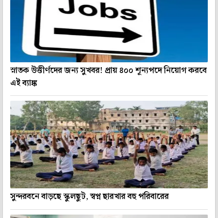
স্নাতক উত্তীর্ণদের জন্য সুখবর! প্রায় ৪০০ শূন্যপদে নিয়োগ করবে
এই ব্যাঙ্ক
সুন্দরবনে বাড়ছে স্কুলছুট, স্বপ্ন ছারখার বহু পরিবারের