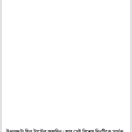
উপলক্ষটা ছিল ট্রাস্টের জন্মদিন। আর সেই বিশেষ দিনটিকে সার্থক