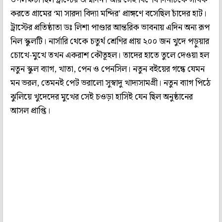
করতে গ্রামের ‘মা সারদা বিদ্যা মন্দির’ প্রাঙ্গণে বসেছিল চাঁদের হাট।
ট্রাস্টের প্রতিষ্ঠাতা ডঃ লিশা পাণ্ডার আন্তরিক ভাবনায় এদিন অন্য রূপ
নিল স্কুলটি। নার্সারি থেকে চতুর্থ শ্রেণির প্রায় ২০০ জন খুদে পড়ুয়ার
চোখে-মুখে তখন একরাশ কৌতূহল। তাদের হাতে তুলে দেওয়া হল
নতুন স্কুল ব্যাগ, খাতা, পেন ও পেনসিল। নতুন বইয়ের গন্ধে যেমন
মন ভরল, তেমনই পেট ভরালো সুস্বাদু খাদ্যসামগ্রী। নতুন ব্যাগ পিঠে
ঝুলিয়ে খুদেদের মুখের সেই চওড়া হাসিই যেন ছিল অনুষ্ঠানের
আসল প্রাপ্তি।