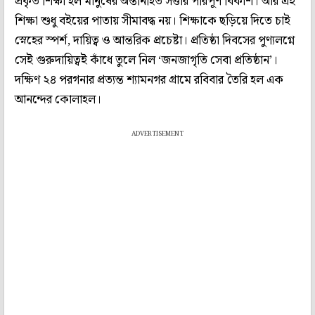
প্রকৃত শিক্ষা হল মানুষের অন্তর্নিহিত সত্তার পরিপূর্ণ বিকাশ। আর এই
শিক্ষা শুধু বইয়ের পাতায় সীমাবদ্ধ নয়। শিক্ষাকে ছড়িয়ে দিতে চাই
স্নেহের স্পর্শ, দায়িত্ব ও আন্তরিক প্রচেষ্টা। প্রতিষ্ঠা দিবসের পুণ্যলগ্নে
সেই গুরুদায়িত্বই কাঁধে তুলে নিল ‘জনজাগৃতি সেবা প্রতিষ্ঠান’।
দক্ষিণ ২৪ পরগনার প্রত্যন্ত শ্যামনগর গ্রামে রবিবার তৈরি হল এক
আনন্দের কোলাহল।
ADVERTISEMENT