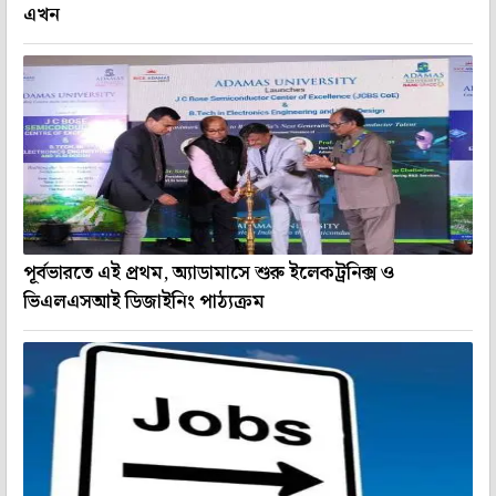
এখন
পূর্বভারতে এই প্রথম, অ্যাডামাসে শুরু ইলেকট্রনিক্স ও
ভিএলএসআই ডিজাইনিং পাঠ্যক্রম