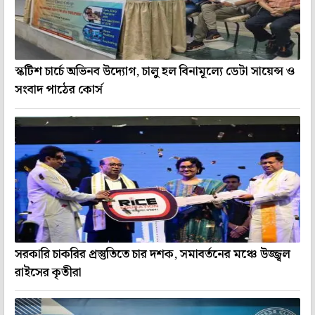
স্কটিশ চার্চে অভিনব উদ্যোগ, চালু হল বিনামূল্যে ডেটা সায়েন্স ও
সংবাদ পাঠের কোর্স
সরকারি চাকরির প্রস্তুতিতে চার দশক, সমাবর্তনের মঞ্চে উজ্জ্বল
রাইসের কৃতীরা