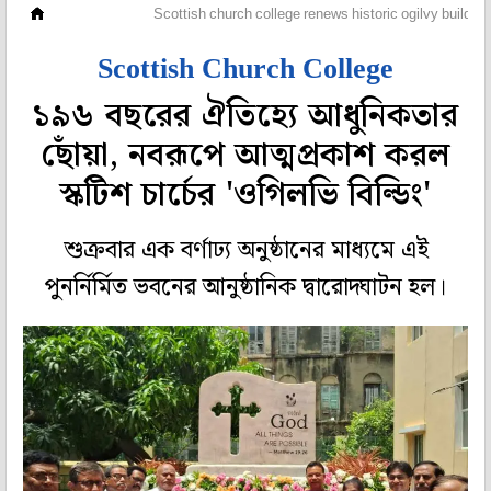
বায়োডাটা
Scottish church college renews historic ogilvy building
Scottish Church College
১৯৬ বছরের ঐতিহ্যে আধুনিকতার
ছোঁয়া, নবরূপে আত্মপ্রকাশ করল
স্কটিশ চার্চের 'ওগিলভি বিল্ডিং'
শুক্রবার এক বর্ণাঢ্য অনুষ্ঠানের মাধ্যমে এই
পুনর্নির্মিত ভবনের আনুষ্ঠানিক দ্বারোদ্ঘাটন হল।