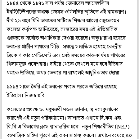
১৮৪৫ থেকে ১৮৭১ সাল পর্যন্ত জেনারেল অ্যাসেম্বলি’স
ইনস্টিটিউশনের অধ্যক্ষ জেমস ওগিলভির স্মৃতিতে এই নামকরণ।
দীর্ঘ ২৬ বছর যিনি ভারতের মাটিতে শিক্ষার আলো জ্বেলেছেন।
কলেজ কর্তৃপক্ষ জানিয়েছে, সংস্কারের সময় এই ঐতিহাসিক
গুরুত্বকে সর্বোচ্চ অগ্রাধিকার দেওয়া হয়েছে। অক্ষুণ্ণ রাখা হয়েছে
ভবনের প্রাচীন পাথরের সিঁড়ি। সযত্নে সংরক্ষিত হয়েছে কেন্দ্রীয়
ত্রিকোণাকার পেডিমেন্ট এবং সেই সময়ের কারুকার্যময় পাথরের
খিলানযুক্ত প্রবেশদ্বার। বাইরে থেকে দেখলে মনে হবে ইতিহাস
থমকে দাঁড়িয়ে, অথচ ভেতরে পা রাখলেই আধুনিকতার ছোঁয়া।
১৯১৪ সালে তৈরি এই ভবনের পরতে পরতে জড়িয়ে রয়েছে
ইতিহাস। নিজস্ব ছবি।
কলেজের অধ্যক্ষ ড. মধুমঞ্জরী মন্ডল জানান, স্থানসংকুলানের
কারণেই এই নতুন পরিকাঠামো। আপাতত এখানে বি.কম এবং
বি.বি.এ বিভাগের ক্লাস স্থানান্তরিত হবে। নতুন শিক্ষানীতির (NEP)
বহুমাত্রিক চাহিদা পূরণে এই ভবন সাহায্য করবে। এখানে রয়েছে ৫০