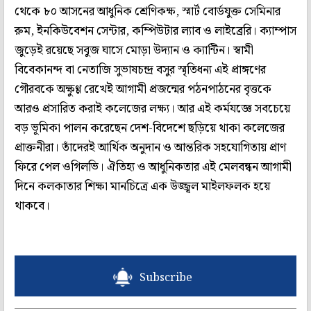
থেকে ৮০ আসনের আধুনিক শ্রেণিকক্ষ, স্মার্ট বোর্ডযুক্ত সেমিনার
রুম, ইনকিউবেশন সেন্টার, কম্পিউটার ল্যাব ও লাইব্রেরি। ক্যাম্পাস
জুড়েই রয়েছে সবুজ ঘাসে মোড়া উদ্যান ও ক্যান্টিন। স্বামী
বিবেকানন্দ বা নেতাজি সুভাষচন্দ্র বসুর স্মৃতিধন্য এই প্রাঙ্গণের
গৌরবকে অক্ষুণ্ণ রেখেই আগামী প্রজন্মের পঠনপাঠনের বৃত্তকে
আরও প্রসারিত করাই কলেজের লক্ষ্য। আর এই কর্মযজ্ঞে সবচেয়ে
বড় ভূমিকা পালন করেছেন দেশ-বিদেশে ছড়িয়ে থাকা কলেজের
প্রাক্তনীরা। তাঁদেরই আর্থিক অনুদান ও আন্তরিক সহযোগিতায় প্রাণ
ফিরে পেল ওগিলভি। ঐতিহ্য ও আধুনিকতার এই মেলবন্ধন আগামী
দিনে কলকাতার শিক্ষা মানচিত্রে এক উজ্জ্বল মাইলফলক হয়ে
থাকবে।
Subscribe