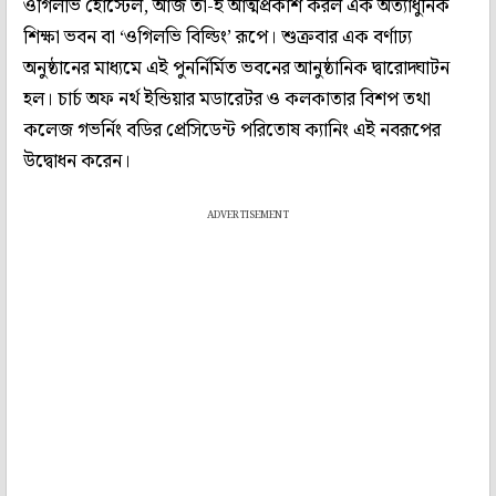
ওগিলভি হোস্টেল, আজ তা-ই আত্মপ্রকাশ করল এক অত্যাধুনিক
শিক্ষা ভবন বা ‘ওগিলভি বিল্ডিং’ রূপে। শুক্রবার এক বর্ণাঢ্য
অনুষ্ঠানের মাধ্যমে এই পুনর্নির্মিত ভবনের আনুষ্ঠানিক দ্বারোদ্ঘাটন
হল। চার্চ অফ নর্থ ইন্ডিয়ার মডারেটর ও কলকাতার বিশপ তথা
কলেজ গভর্নিং বডির প্রেসিডেন্ট পরিতোষ ক্যানিং এই নবরূপের
উদ্বোধন করেন।
ADVERTISEMENT