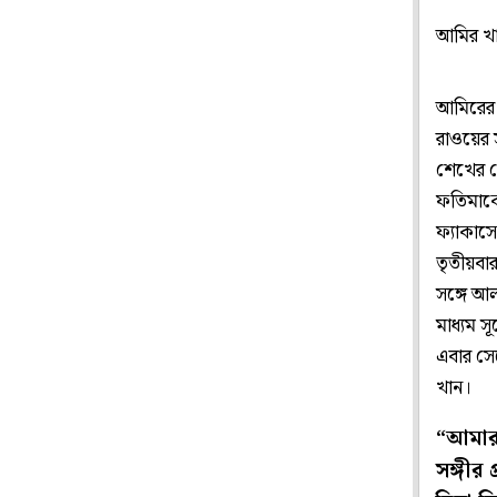
আমির খ
আমিরের 
রাওয়ের স
শেখের প
ফতিমাকে
ফ্যাকাস
তৃতীয়বার
সঙ্গে আ
মাধ্যম স
এবার সেল
খান।
“আমার
সঙ্গীর 