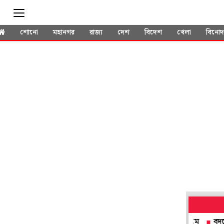
শোনো
মহানগর
রাজ্য
দেশ
বিদেশ
খেলা
বিনো
পী গাইন বাঘা বাইন' তৈরির ইতিহাস এবার সৃজিতের ফ্রেমে
বদমেজাজি সন