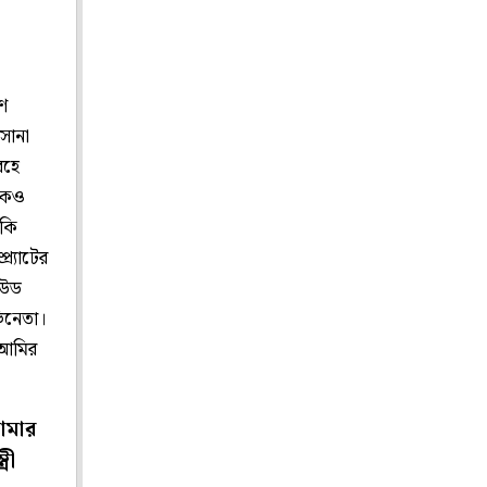
রণ
 সানা
বহে
জিকও
াকি
র্যাটের
িউড
ভিনেতা।
ন আমির
আমার
রী