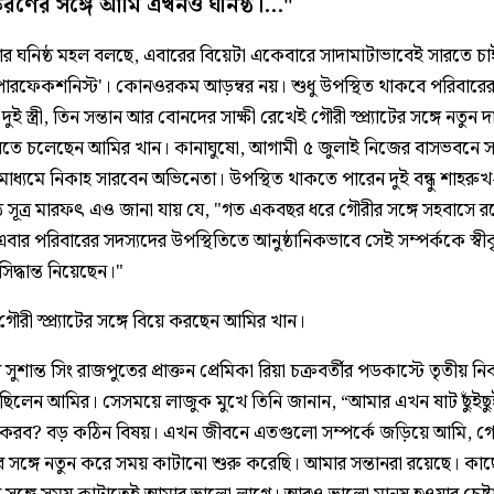
িরণের সঙ্গে আমি এখনও ঘনিষ্ঠ।..."
র ঘনিষ্ঠ মহল বলছে, এবারের বিয়েটা একেবারে সাদামাটাভাবেই সারতে চ
র পারফেকশনিস্ট'। কোনওরকম আড়ম্বর নয়। শুধু উপস্থিত থাকবে পরিবারে
দুই স্ত্রী, তিন সন্তান আর বোনদের সাক্ষী রেখেই গৌরী স্প্র্যাটের সঙ্গে নতুন দ
রতে চলেছেন আমির খান। কানাঘুষো, আগামী ৫ জুলাই নিজের বাসভবনে 
 মাধ্যমে নিকাহ সারবেন অভিনেতা। উপস্থিত থাকতে পারেন দুই বন্ধু শাহর
্ঠ সূত্র মারফৎ এও জানা যায় যে, "গত একবছর ধরে গৌরীর সঙ্গে সহবাসে 
ার পরিবারের সদস্যদের উপস্থিতিতে আনুষ্ঠানিকভাবে সেই সম্পর্ককে স্বী
িদ্ধান্ত নিয়েছেন।"
 গৌরী স্প্র্যাটের সঙ্গে বিয়ে করছেন আমির খান।
ুশান্ত সিং রাজপুতের প্রাক্তন প্রেমিকা রিয়া চক্রবর্তীর পডকাস্টে তৃতীয় ন
েছিলেন আমির। সেসময়ে লাজুক মুখে তিনি জানান, “আমার এখন ষাট ছুঁইছ
 করব? বড় কঠিন বিষয়। এখন জীবনে এতগুলো সম্পর্কে জড়িয়ে আমি, গ
র সঙ্গে নতুন করে সময় কাটানো শুরু করেছি। আমার সন্তানরা রয়েছে। কাছ