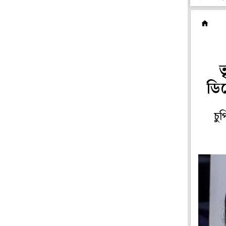
হ
ত
ডি
চু