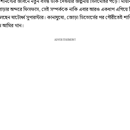
নিস্টের জীবনে নতুন বসন্ত উঁকি দেওয়ার জল্পনায় সিলমোহর পড়ে। মায়া
াড়ার অন্দরে ফিসফাস, সেই সম্পর্ককে নাকি এবার আরও একধাপ এগিয়ে 
ছেন ষাটোর্ধ্ব সুপারস্টার। কানাঘুষো, জোড়া ডিভোর্সের পর গৌরীতেই শান্ত
ন আমির খান।
ADVERTISEMENT