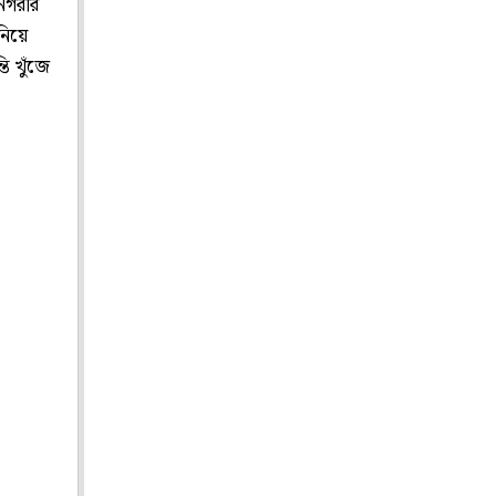
নগরীর
নিয়ে
ি খুঁজে