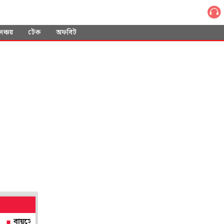
সঞ্চয়
টেক
অফবিট
সেনার প্রথম মহিলা 'টপ গান' পাইলট, ইতিহাস গড়লেন স্কোয়াড্রন লিডার ভাবন