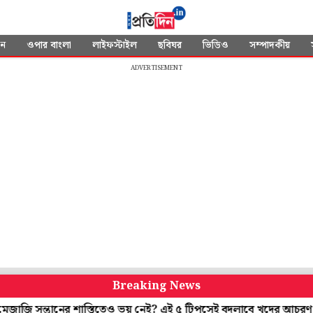
দন
ওপার বাংলা
লাইফস্টাইল
ছবিঘর
ভিডিও
সম্পাদকীয়
ADVERTISEMENT
Breaking News
্তানের শাস্তিতেও ভয় নেই? এই ৫ টিপসেই বদলাবে খুদের আচরণ
বায়ু