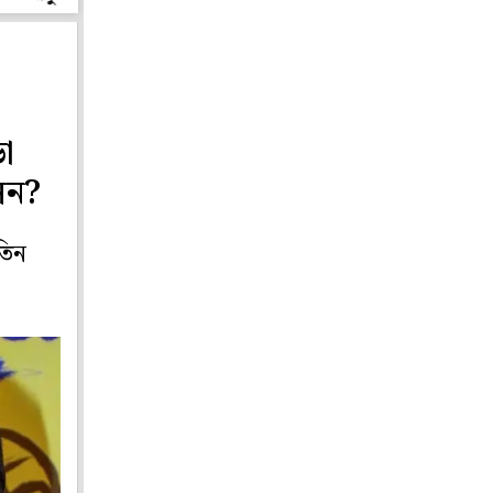
়া
েন?
তিন