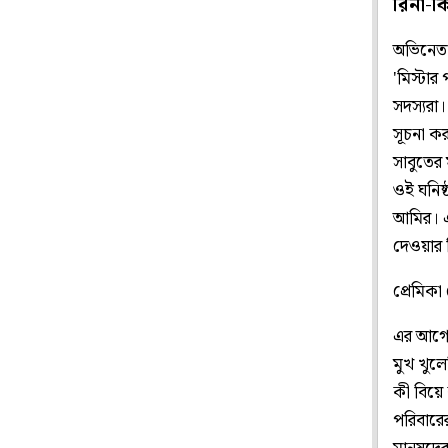
রিনা-ক
অভিনেতা
'মিস্টা
সদস্যরা। 
সূচনা ক
সাবুতের
ওই ঘনিষ
আমির। এব
দেওয়ার স
প্রেমিকা
এর আগে স
মুখ খুল
কী বিয়ে
পরিবারে