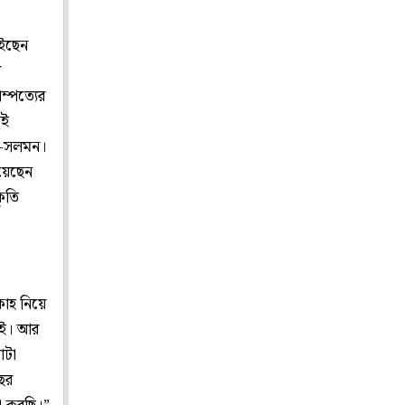
াইছেন
র
াম্পত্যের
সই
ুখ-সলমন।
রয়েছেন
কৃতি
িকাহ নিয়ে
ুই। আর
োটা
ের