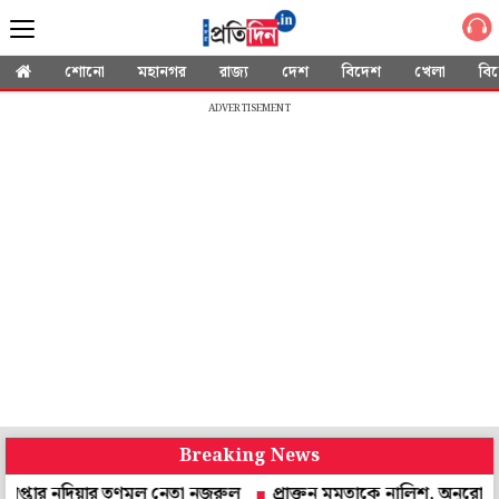
শোনো
মহানগর
রাজ্য
দেশ
বিদেশ
খেলা
বি
ADVERTISEMENT
Breaking News
দিয়ার তৃণমূল নেতা নজরুল
প্রাক্তন মমতাকে নালিশ, অনুরোধ করে চিঠি! উত্তর