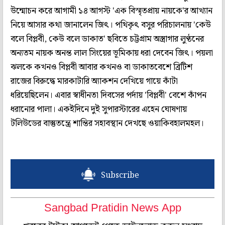
উন্মোচন করে আগামী ১৪ আগস্ট 'এক বিস্মৃতপ্রায় নায়কে'র আখ্যান
নিয়ে আসার কথা জানালেন জিৎ। পথিকৃৎ বসুর পরিচালনায় 'কেউ
বলে বিপ্লবী, কেউ বলে ডাকাত' ছবিতে চট্টগ্রাম অস্ত্রাগার লুণ্ঠনের
অন্যতম নায়ক অনন্ত লাল সিংয়ের ভূমিকায় ধরা দেবেন জিৎ। পয়লা
ঝলকে কখনও বিপ্লবী আবার কখনও বা ডাকাতবেশে ব্রিটিশ
রাজের বিরুদ্ধে মারকাটারি অ্যাকশন দেখিয়ে গায়ে কাঁটা
ধরিয়েছিলেন। এবার স্বাধীনতা দিবসের পর্দায় 'বিপ্লবী' বেশে কাঁপন
ধরানোর পালা। একইদিনে দুই সুপারস্টারের এহেন ঘোষণায়
টলিউডের বাস্তুতন্ত্রে শান্তির সহাবস্থান দেখছে ওয়াকিবহালমহল।
Subscribe
Sangbad Pratidin News App