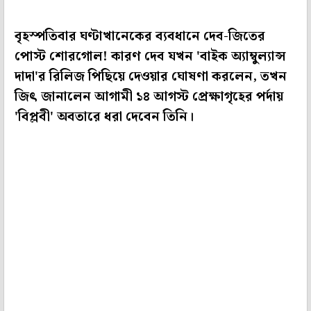
বৃহস্পতিবার ঘণ্টাখানেকের ব্যবধানে দেব-জিতের
পোস্ট শোরগোল! কারণ দেব যখন 'বাইক অ্যাম্বুল্যান্স
দাদা'র রিলিজ পিছিয়ে দেওয়ার ঘোষণা করলেন, তখন
জিৎ জানালেন আগামী ১৪ আগস্ট প্রেক্ষাগৃহের পর্দায়
'বিপ্লবী' অবতারে ধরা দেবেন তিনি।