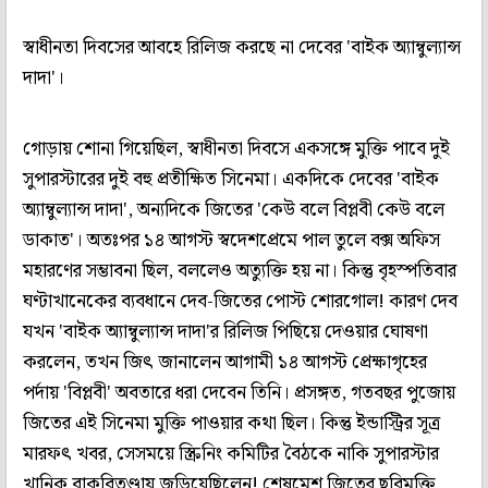
স্বাধীনতা দিবসের আবহে রিলিজ করছে না দেবের 'বাইক অ্যাম্বুল্যান্স
দাদা'।
গোড়ায় শোনা গিয়েছিল, স্বাধীনতা দিবসে একসঙ্গে মুক্তি পাবে দুই
সুপারস্টারের দুই বহু প্রতীক্ষিত সিনেমা। একদিকে দেবের 'বাইক
অ্যাম্বুল্যান্স দাদা', অন্যদিকে জিতের 'কেউ বলে বিপ্লবী কেউ বলে
ডাকাত'। অতঃপর ১৪ আগস্ট স্বদেশপ্রেমে পাল তুলে বক্স অফিস
মহারণের সম্ভাবনা ছিল, বললেও অত্যুক্তি হয় না। কিন্তু বৃহস্পতিবার
ঘণ্টাখানেকের ব্যবধানে দেব-জিতের পোস্ট শোরগোল! কারণ দেব
যখন 'বাইক অ্যাম্বুল্যান্স দাদা'র রিলিজ পিছিয়ে দেওয়ার ঘোষণা
করলেন, তখন জিৎ জানালেন আগামী ১৪ আগস্ট প্রেক্ষাগৃহের
পর্দায় 'বিপ্লবী' অবতারে ধরা দেবেন তিনি। প্রসঙ্গত, গতবছর পুজোয়
জিতের এই সিনেমা মুক্তি পাওয়ার কথা ছিল। কিন্তু ইন্ডাস্ট্রির সূত্র
মারফৎ খবর, সেসময়ে স্ক্রিনিং কমিটির বৈঠকে নাকি সুপারস্টার
খানিক বাকবিতণ্ডায় জড়িয়েছিলেন! শেষমেশ জিতের ছবিমুক্তি