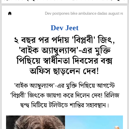
হলি বলি টলি
Dev postpones bike ambulance dadas august releas
Dev Jeet
২ বছর পর পর্দায় 'বিপ্লবী' জিৎ,
'বাইক অ্যাম্বুল্যান্স'-এর মুক্তি
পিছিয়ে স্বাধীনতা দিবসের বক্স
অফিস ছাড়লেন দেব!
'বাইক অ্যাম্বুল্যান্স'-এর মুক্তি পিছিয়ে আগস্টে
'বিপ্লবী' জিৎকে জায়গা করে দিলেন দেব! রিলিজ
দ্বন্দ্ব মিটিয়ে টলিউডে শান্তির সহাবস্থান।