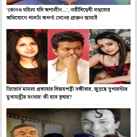
'কোনও মহিলা যদি অশালীন...', নারীবিদ্বেষী মন্তব্যের
অভিযোগে পালটা অপর্ণা সেনের প্রাক্তন জামাই
ডিভোর্স মামলা প্রত্যাহার বিজয়পত্নী সঙ্গীতার, জুড়ছে সুপারস্টার
মুখ্যমন্ত্রীর সংসার! কী হবে তৃষার?