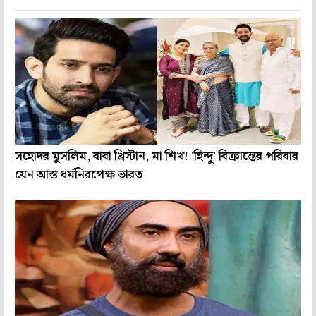
সহোদর মুসলিম, বাবা খ্রিস্টান, মা শিখ! 'হিন্দু' বিক্রান্তের পরিবার
যেন আস্ত ধর্মনিরপেক্ষ ভারত