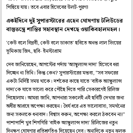
পিছিয়ে যায়। তবে এবার হিসেবের উলট-পুরণ!
একইদিনে দুই সুপারস্টারের এহেন ঘোষণায় টলিউডের
বাস্তুতন্ত্রে শান্তির সহাবস্থান দেখছে ওয়াকিবহালমহল।
'কেউ বলে বিপ্লবী, কেউ বলে ডাকাত' ছবিতে অনন্ত লাল সিংয়ের
ভূমিকায় জিৎ, ছবি- ইনস্টাগ্রাম
দেব জানিয়েছেন, আগস্টের পর্দায় 'অ্যাম্বুল্যান্স দাদা' হিসেবে ধরা
দিচ্ছেন না তিনি। কিন্তু কেন? সুপারস্টারের মন্তব্য, "সব সফরের
একটা নির্দিষ্ট সময় থাকে। দর্শকের কাছে যাতে 'বাইক অ্যাম্বুল্যান্স
দাদা'কে যাতে ভালো করে পৌঁছে দিতে পারি সেকারণেই রিলিজ
পিছোলাম। আমরা জানি, আপনারা সকলেই এই ছবিটি দেখার জন্য
অধীর আগ্রহে অপেক্ষা করছেন। ধৈর্য ধরে এত ভালোবাসা, সমর্থনের
জন্য সকলকে ধন্যবাদ। বিশ্বাস করুন, অপেক্ষা করলে ঠকবেন না!"
পাশাপাশি খুব শিগগিরি 'বাইক অ্যাম্বুল্যান্স দাদা' রিলিজের নতুন
দিনক্ষণ ঘোষণার প্রতিশ্রুতিও দিয়েছেন দেব। অন্যদিকে নতুন ঝলক