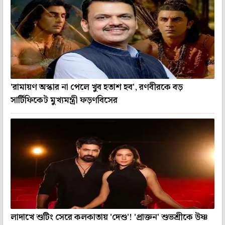
'রামায়ণ অস্কার না পেলে খুব হতাশ হব', রণবীরকে বড়
সার্টিফিকেট মুখ্যমন্ত্রী ফড়ণবিসের
লাদাখে শুটিং সেরে কলকাতায় 'দেশু'! 'প্রাক্তন' শুভশ্রীকে উষ্ণ