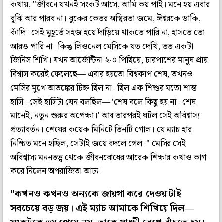
কথায়, "জীবনে যখনই সংকট আসে, আমি ভয় পাই। মনে হয় এবার
বুঝি আর পারব না। বুকের ভেতর অস্থিরতা জমে, ঈশ্বরকে ডাকি,
কাঁদি। সেই মুহূর্তে সহজ হয়ে দাঁড়িয়ে থাকতে পারি না, হাসতে তো
আরও পারি না। কিন্তু লিওনেল মেসিকে যত দেখি, তত একটা
জিনিস শিখি। যখন আর্জেন্টিনা ২-০ পিছিয়ে, চারপাশের মানুষ প্রায়
বিশ্বাস করেই ফেলেছে— এবার হয়তো বিশ্বকাপ শেষ, তখনও
মেসির মুখে আতঙ্কের চিহ্ন ছিল না। ছিল এক শিশুর মতো শান্ত
হাসি। সেই হাসিটা যেন বলছিল— 'শেষ বলে কিছু হয় না। শেষ
মানেই, নতুন শুরুর অপেক্ষা।' আর তারপরই ঘটল সেই অবিশ্বাস্য
প্রত্যাবর্তন। শেষের কয়েক মিনিটে তিনটি গোল। যে ম্যাচ হার
নিশ্চিত মনে হচ্ছিল, সেটাই জয়ে বদলে গেল।" মেসির সেই
অবিশ্বাস্য মননতত্ত্ব থেকে জীবনবোধের আরেক শিক্ষার কথাও ভাগ
করে নিলেন অপরাজিতা আঢ্য।
"কখনও কখনও অন্যকে জায়গা করে দেওয়াটাই
সবচেয়ে বড় জয়। এই ম্যাচ আমাকে শিখিয়ে দিল—