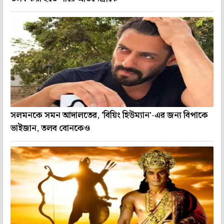
সলমনকে সমন আদালতের, 'বিয়িং হিউম্যান'-এর জন্য বিপাকে
ভাইজান, তলব বোনকেও