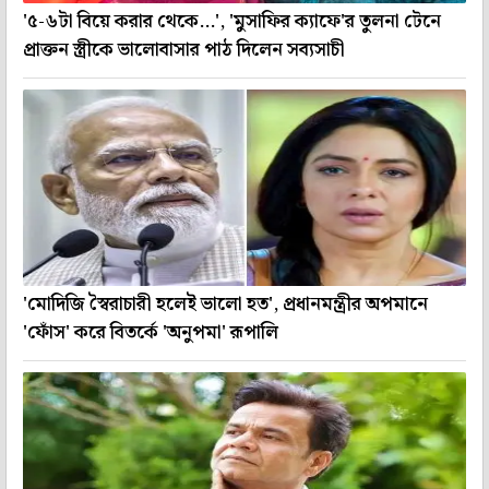
'৫-৬টা বিয়ে করার থেকে...', 'মুসাফির ক্যাফে'র তুলনা টেনে
প্রাক্তন স্ত্রীকে ভালোবাসার পাঠ দিলেন সব্যসাচী
'মোদিজি স্বৈরাচারী হলেই ভালো হত', প্রধানমন্ত্রীর অপমানে
'ফোঁস' করে বিতর্কে 'অনুপমা' রূপালি