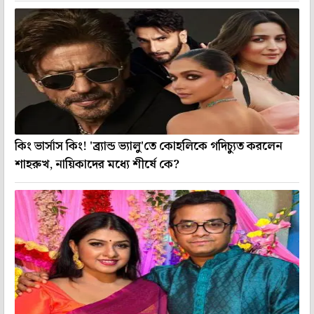
কিং ভার্সাস কিং! 'ব্র্যান্ড ভ্যালু'তে কোহলিকে গদিচ্যুত করলেন
শাহরুখ, নায়িকাদের মধ্যে শীর্ষে কে?