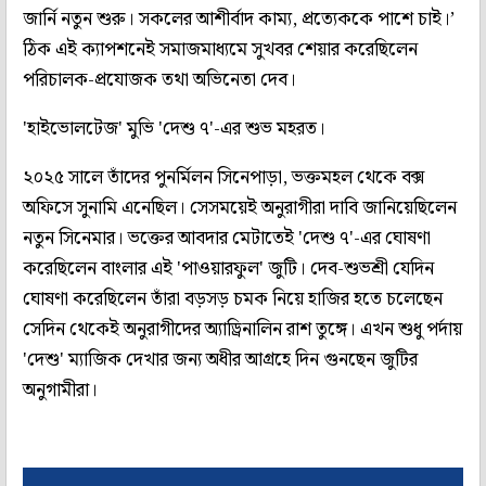
জার্নি নতুন শুরু। সকলের আশীর্বাদ কাম্য, প্রত্যেককে পাশে চাই।’
ঠিক এই ক্যাপশনেই সমাজমাধ্যমে সুখবর শেয়ার করেছিলেন
পরিচালক-প্রযোজক তথা অভিনেতা দেব।
'হাইভোলটেজ' মুভি 'দেশু ৭'-এর শুভ মহরত।
২০২৫ সালে তাঁদের পুনর্মিলন সিনেপাড়া, ভক্তমহল থেকে বক্স
অফিসে সুনামি এনেছিল। সেসময়েই অনুরাগীরা দাবি জানিয়েছিলেন
নতুন সিনেমার। ভক্তের আবদার মেটাতেই 'দেশু ৭'-এর ঘোষণা
করেছিলেন বাংলার এই 'পাওয়ারফুল' জুটি। দেব-শুভশ্রী যেদিন
ঘোষণা করেছিলেন তাঁরা বড়সড় চমক নিয়ে হাজির হতে চলেছেন
সেদিন থেকেই অনুরাগীদের অ্যাড্রিনালিন রাশ তুঙ্গে। এখন শুধু পর্দায়
'দেশু' ম্যাজিক দেখার জন্য অধীর আগ্রহে দিন গুনছেন জুটির
অনুগামীরা।