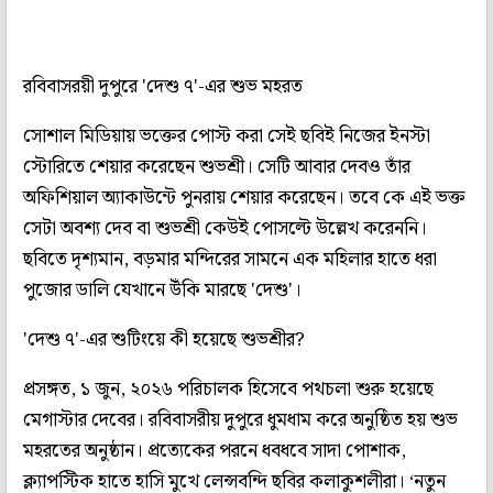
রবিবাসরয়ী দুপুরে 'দেশু ৭'-এর শুভ মহরত
সোশাল মিডিয়ায় ভক্তের পোস্ট করা সেই ছবিই নিজের ইনস্টা
স্টোরিতে শেয়ার করেছেন শুভশ্রী। সেটি আবার দেবও তাঁর
অফিশিয়াল অ্যাকাউন্টে পুনরায় শেয়ার করেছেন। তবে কে এই ভক্ত
সেটা অবশ্য দেব বা শুভশ্রী কেউই পোসল্টে উল্লেখ করেননি।
ছবিতে দৃশ্যমান, বড়মার মন্দিরের সামনে এক মহিলার হাতে ধরা
পুজোর ডালি যেখানে উঁকি মারছে 'দেশু'।
'দেশু ৭'-এর শুটিংয়ে কী হয়েছে শুভশ্রীর?
প্রসঙ্গত, ১ জুন, ২০২৬ পরিচালক হিসেবে পথচলা শুরু হয়েছে
মেগাস্টার দেবের। রবিবাসরীয় দুপুরে ধুমধাম করে অনুষ্ঠিত হয় শুভ
মহরতের অনুষ্ঠান। প্রত্যেকের পরনে ধবধবে সাদা পোশাক,
ক্ল্যাপস্টিক হাতে হাসি মুখে লেন্সবন্দি ছবির কলাকুশলীরা। ‘নতুন