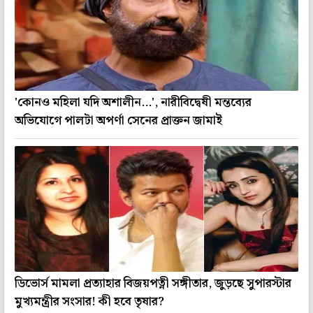
'কোনও মহিলা যদি অশালীন...', নারীবিদ্বেষী মন্তব্যের
অভিযোগে পালটা অপর্ণা সেনের প্রাক্তন জামাই
ডিভোর্স মামলা প্রত্যাহার বিজয়পত্নী সঙ্গীতার, জুড়ছে সুপারস্টার
মুখ্যমন্ত্রীর সংসার! কী হবে তৃষার?