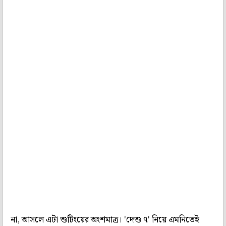
না, আসলে এটা শুটিংয়ের অংশমাত্র। 'দেশু ৭' নিয়ে এমনিতেই