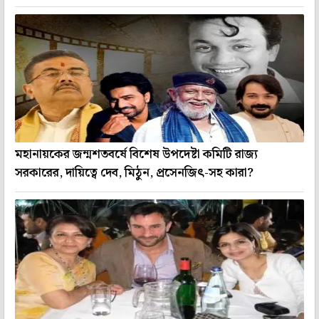
মহানায়কের জন্মশতবর্ষে বিশেষ উপদেষ্টা কমিটি রাজ্য
সরকারের, দায়িত্বে দেব, মিঠুন, প্রসেনজিৎ-সহ কারা?