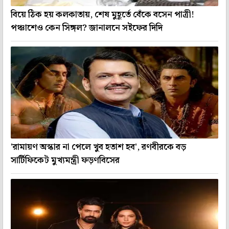
বিয়ে ঠিক হয় কলকাতায়, শেষ মুহূর্তে বেঁকে বসেন পাত্রী!
পঞ্চাশেও কেন সিঙ্গল? জানালনে সইফের দিদি
'রামায়ণ অস্কার না পেলে খুব হতাশ হব', রণবীরকে বড়
সার্টিফিকেট মুখ্যমন্ত্রী ফড়ণবিসের