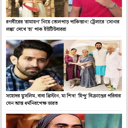
রণবীরের 'রামায়ণ' নিয়ে তোলপাড় পাকিস্তান! ট্রেলারে 'সোনার
লঙ্কা' দেখে 'হা' পাক ইউটিউবাররা
সহোদর মুসলিম, বাবা খ্রিস্টান, মা শিখ! 'হিন্দু' বিক্রান্তের পরিবার
যেন আস্ত ধর্মনিরপেক্ষ ভারত