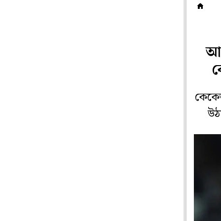
ক
আই
ক
কেকেআর
উঠ