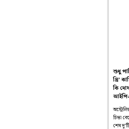
শুধু প
থ্রি' ক
কি দোষ
আইপিএ
অস্ট্রেল
চিন্তা ব
শেষ দু’ট