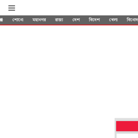
শোনো
মহানগর
রাজ্য
দেশ
বিদেশ
খেলা
বিনো