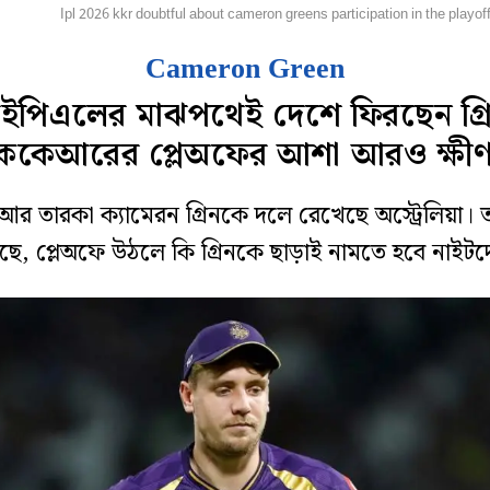
্রিকেট
Ipl 2026 kkr doubtful about cameron greens participation in the playo
Cameron Green
পিএলের মাঝপথেই দেশে ফিরছেন গ্র
েকেআরের প্লেঅফের আশা আরও ক্ষী
 তারকা ক্যামেরন গ্রিনকে দলে রেখেছে অস্ট্রেলিয়া। তাই
ছে, প্লেঅফে উঠলে কি গ্রিনকে ছাড়াই নামতে হবে নাইটদ