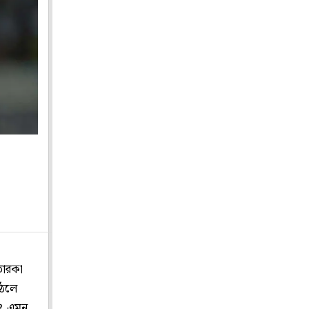
তারকা
উঠলে
াৎ এমন