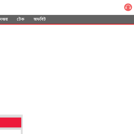
সঞ্চয়
টেক
অফবিট