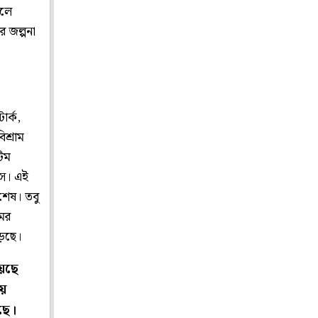
ফলে
র জল্পনা
ার্ক,
িশ্রাম
টিম
ংসে। এই
 শেষ। তবু
মের
ড়ছে।
য়েছে
য়ে
ছে।