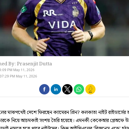
hed By: Prasenjit Dutta
3:09 PM May 11, 2026
 07:29 PM May 11, 2026
র মাঝপথেই দেশে ফিরছেন ক্যামেরন গ্রিন? কলকাতা নাইট রাইডার্সের 
্ডারকে নিয়ে আচমকাই সংশয় তৈরি হয়েছে। এমনকী কেকেআর প্লেঅফে 
 ছাড়াই নামতে হতে পারে নাইটদের। কিন্তু আইপিএলের 'বিজনেস এন্ডে' হঠ