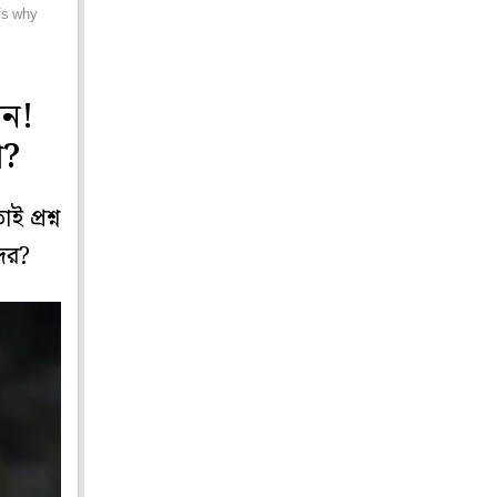
ffs why
িন!
ণ?
 প্রশ্ন
ের?