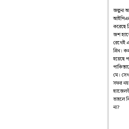
জল্পনা 
আইপিএল 
করেছে ক্
জশ হ্যা
রেখেই এই
গ্রিন। 
হয়েছে প
পাকিস্তা
মে। সেখা
সফর নয়, 
হ্যাজেলউ
তাহলে ক
না?