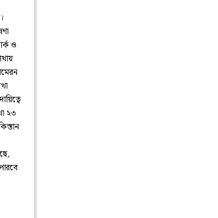
র।
ষণা
ার্ক ও
াথায়
যামেরন
াখা
য়িত্বে
থা ২৩
িস্তান
ছে,
পারবে