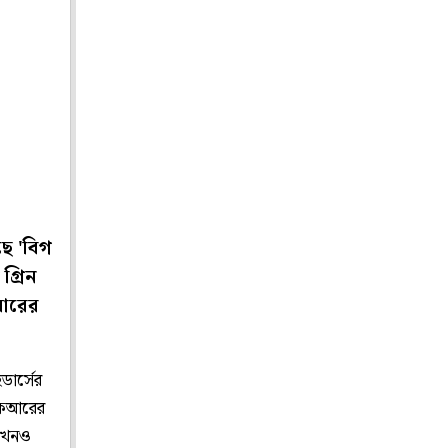
ছে 'বিগ
গ্রিন
বারের
ডার্সের
কেকেআরের
 এখনও