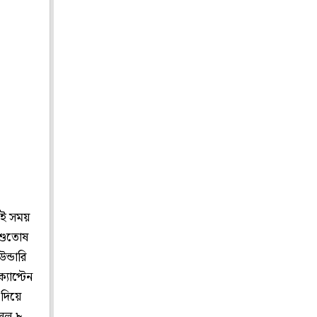
েই সময়
আশুতোষ
ন্ডারি
যাপ্টেন
 দিয়ে