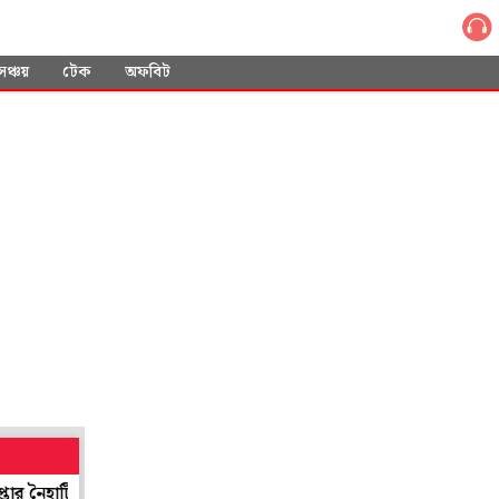
সঞ্চয়
টেক
অফবিট
ির প্রাক্তন তৃণমূল বিধায়ক
'প্রশ্ন করা ভালো, কিন্তু রাষ্ট্রের প্রতি দায়িত্ব