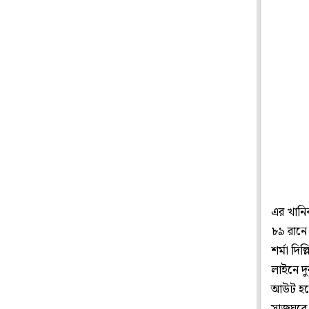
এর খানি
৮৯ রানে
শর্মা দ
লাইনে দু
আউট হতে