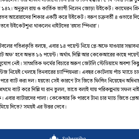
িরলেন। তাঁর ইনিংস সাজানো তিন চার ও তিন ছক্কায়। শেষ পর্যন্ত দিল্লি ত
১৪২। অনুকূল রায় ও কার্তিক ত্যাগী নিলেন জোড়া উইকেট। ক্যামেরন গ্রিন
বৈভব আরোরাদের শিকার একটি করে উইকেট। বরুণ চক্রবর্তী ৪ ওভারে দিলে
 তবে উইকেটশূন্য থাকলেন নাইটদের 'রহস্য স্পিনার'।
েবলের গতিপ্রকৃতি বলছে, এবার ১৪ পয়েন্ট নিয়ে প্লে-অফে যাওয়ার সম্ভাবনা
াট অফ’ হবে অন্তত ১৬ পয়েন্ট। অর্থাৎ দিল্লি আর কেকেআরের কাছে পয়েন্ট 
যোগ নেই। সাম্প্রতিক ফর্মের বিচারে অরুণ জেটলি স্টেডিয়ামে অবশ্য কিছ
্টেজ নিয়েই খেলছে তিনবারের চ্যাম্পিয়নরা। এবছর কোটলায় পাঁচ ম্যাচে চ
পরে ব্যাট করা দল। হয়তো সেই কারণে টস জিতে ফিল্ডিং নিয়েছেন অধিন
প্রথমে ব্যাট করে দিল্লি যা রান তুলল, তাতে বলাই যায় পরিকল্পনায় সফল না
। এবার ব্যাটারদের পালা। কেকেআর কি পারবে টানা চার ম্যাচ জিতে প্লে
িয়ে দিতে? সময়ই এর উত্তর দেবে।