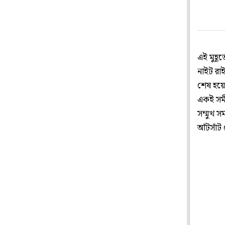
এই মুহূ
নাইট রাই
শেষ হয়ে
একই সমী
সম্মুখ 
আঁটসাঁট