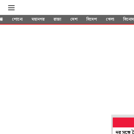
শোনো
মহানগর
রাজ্য
দেশ
বিদেশ
খেলা
বিনো
ক্রে মোদির সঙ্গে ব্রেকফাস্ট, শনি সকালে নবান্নে শুভেন্দুর সঙ্গে বৈঠকে 