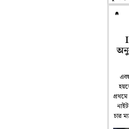
ক
অনু
এবছ
হয়ত
প্রথমে
নাইট
চার ম