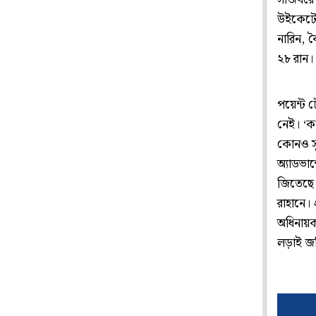
সাজঘরে ফ
উইকেটে 
নারিন, 
২৮ রান।
পয়েন্ট ট
নেই। ‘ক
কোনও সু
অ্যাডভান
জিতেছে 
রাহানে। 
অধিনায়ক
লড়াই জম