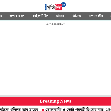
দন
ওপার বাংলা
লাইফস্টাইল
ছবিঘর
ভিডিও
সম্পাদকীয়
ADVERTISEMENT
Breaking News
খলিলুর-আবু তাহের
তোলাবাজি ও ভোট পরবর্তী হিংসায় নাম! গ্রেপ্তার নৈহাট