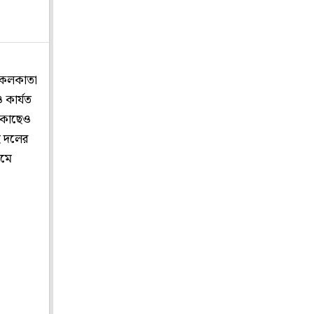
ই কলকাতা
 কার্যত
) কাছেও
ই দলের
েমে