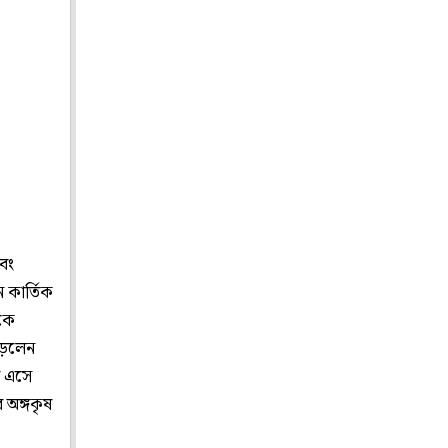
এবং
 কার্তিক
াকে
ড়লেন
ে এসে
 অঙ্গকৃষ