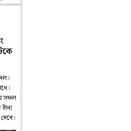
ং
আটকে
 দল।
ানে।
নায় সফল
 টানা
 দেবে।