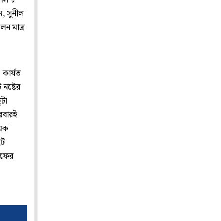
ুলল ৮
, সুনীল
ন মাত্র
 কার্যত
নষ্টের
ুটা
ারবারই
ায়ক
ইট
অফের