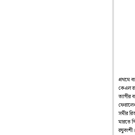
প্রথমে ব
কেএল রা
ত্যাগীর
ফেরালেন
সমীর রি
মারতে গি
রঘুবংশী।