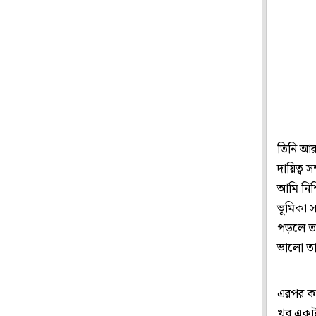
তিনি আরও
দায়িত্ব
আমি নিশ্
ভূমিকা 
পড়লে ত
ভালো তা
এরপর কড়
খুব একট