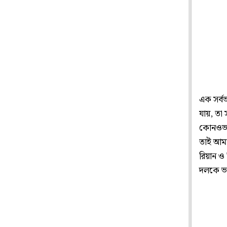
এক সর্ব
যায়, তা
কোনওভাব
তাই আমা
রিয়ান ও
দলকে ভব