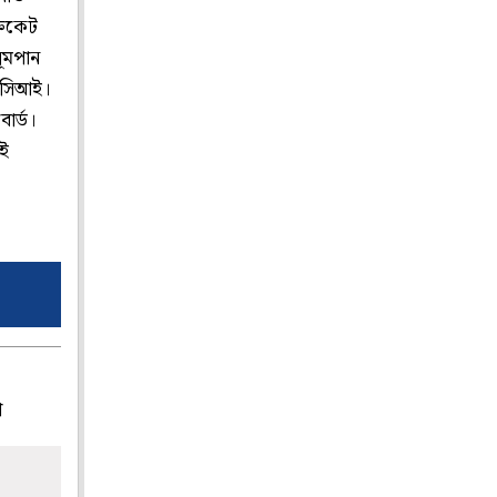
্রিকেট
ধূমপান
সিসিআই।
বোর্ড।
এই
প