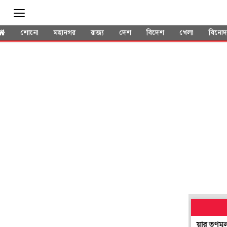
শোনো
মহানগর
রাজ্য
দেশ
বিদেশ
খেলা
বিনো
েও সভাধিপতি নির্বাচনে যোগ! প্রশ্ন উঠতেই গ্রেপ্তার নদিয়ার তৃণমূল নেতা