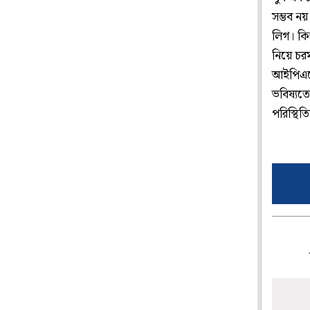
সম্ভব নয
লিগ। কিন
নিয়ে চর
আইপিএলের
ভবিষ্যত
পরিস্থি