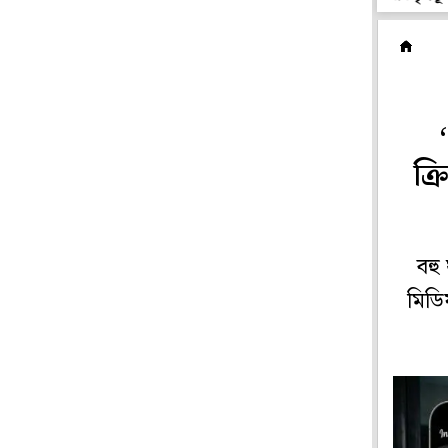
ক
ক্
বহু
মিডি