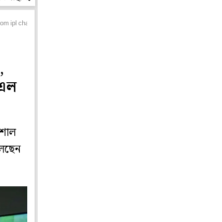
rom ipl chairman
,
িএল
োশাল
লেছেন