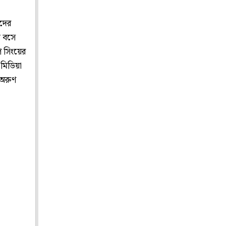
ফদের
ে বসে
প সিংয়ের
মিডিয়া
 অরুণ