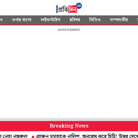
দন
ওপার বাংলা
লাইফস্টাইল
ছবিঘর
ভিডিও
সম্পাদকীয়
ADVERTISEMENT
Breaking News
 নজরুল
প্রাক্তন মমতাকে নালিশ, অনুরোধ করে চিঠি! উত্তর দেবেন স্বাস্থ্যমন্ত