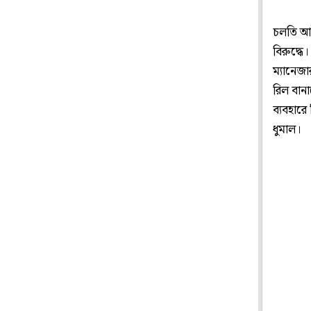
চলতি আই
বিরুদ্ধে
ম্যানেজা
রিল বানা
ব্যবহার
ধুমাল।