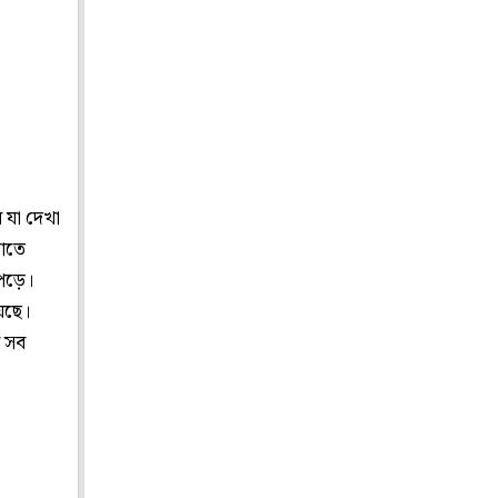
 যা দেখা
যাতে
 পড়ে।
েছে।
ি সব