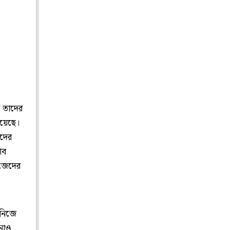
ে তাদের
য়েছে।
ঁদের
াব
িজেদের
 নিজে
ানোও