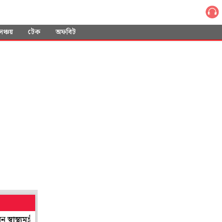
সঞ্চয়
টেক
অফবিট
্রী শারদ্বত
শান্তিনিকেতনের শিল্প সমাহারের ছোঁয়া পাবে লন্ডন! গ্রিনউইচে