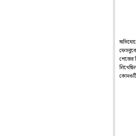
অভিযোগে
ফেসবুকে
পেজের ব
লিখেছিল
কোনওটিত