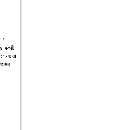
।'
রও একটি
্টে তারা
পেজের