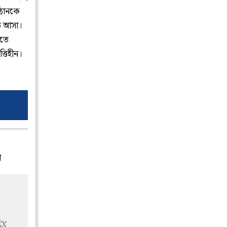
াঠানকে
তে আসা।
িতে
্তিহীন।
প