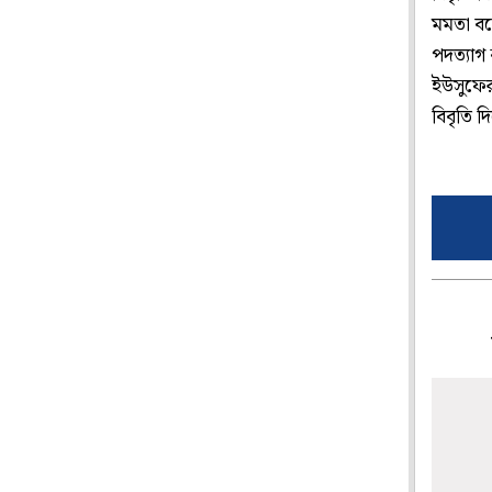
মমতা বন্
পদত্যাগ 
ইউসুফের 
বিবৃতি দ