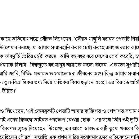
 কাছে অভিযোগপত্রে সৌরভ লিখেছেন, 'সৌরভ গাঙ্গুলি ফ্যানস পেজটি নি
স্ট শেয়ার করছে, যা আমার সম্মানহানি করার চেষ্টা করছে এবং জনতার কা
ক ভাবমূর্তি তৈরির চেষ্টা করছে। আমি বহু বছর ধরে দেশের সেবা করেছি, 
িনায়ক ছিলাম। বিশ্বজুড়ে বহু মানুষ আমাকে ফলো করেন। একজন সুপরিচিত
মি জানি, বিভিন্ন মতামত ও সমালোচনা জীবনের অঙ্গ। কিন্তু আমার সম্মান 
য ভুল-বিভ্রান্তিকর তথ্য দিয়ে ক্ষতিকর বিষয় ছড়ানো হচ্ছে। এর বিরুদ্ধে আইনি
া উচিত।'
ও লিখেছেন, 'এই ফেসবুকটি পেজটি আমার ব্যক্তিগত ও পেশাগত সম্মান ন
াই এদের বিরুদ্ধে আইনত পদক্ষেপ নেওয়া হোক।' এর সঙ্গে তিনি ওই দু'ট
িত বিবরণও জুড়ে দিয়েছেন। উল্লেখ্য, এর আগে আরও একটি ভুয়ো খবরের বির
িয়েছিলেন সৌরভ। সম্প্রতি এক প্রথম সারির সংবাদমাধ্যমের প্রতিবেদনে দাব