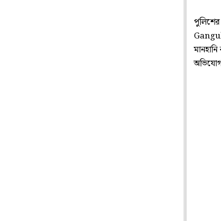
পুলিশের 
Ganguly
মানহানি
অভিযোগ