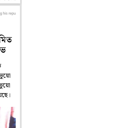
 his reputation
য়মিত
রভ
ভ
ভুয়ো
ভুয়ো
েছে।