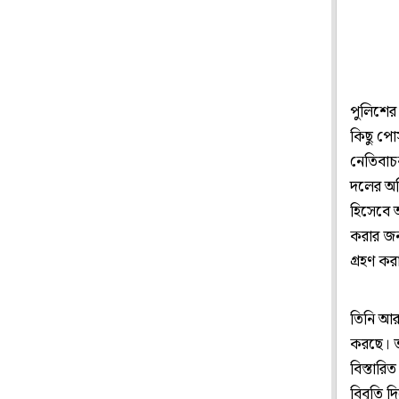
পুলিশের
কিছু পো
নেতিবাচ
দলের অধ
হিসেবে আ
করার জন্
গ্রহণ কর
তিনি আর
করছে। ত
বিস্তার
বিবৃতি দ