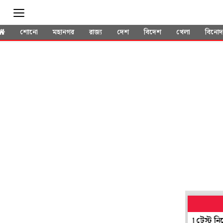
শোনো
মহানগর
রাজ্য
দেশ
বিদেশ
খেলা
বিনো
চোট আঘাতে নাজেহাল টিম ইন্ডিয়া, এর মধ্যেই জোড়া টেস্ট নিয়ে বিরাট সিদ্ধ