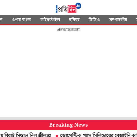
দন
ওপার বাংলা
লাইফস্টাইল
ছবিঘর
ভিডিও
সম্পাদকীয়
ADVERTISEMENT
Breaking News
ান্ত নিল শ্রীলঙ্কা
ডোমেস্টিক গ্যাস সিলিন্ডারের বেআইনি কাটিং ব্যবসার প