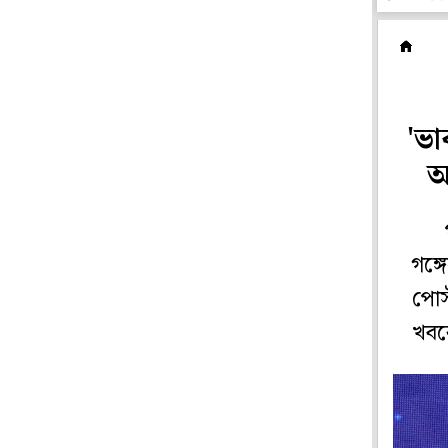
ক
'ভা
অ
গঙ্
পোস
খবর