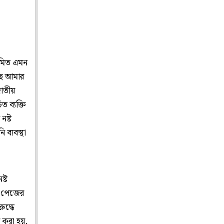
য়মিত এমন
ছে আমার
জাতীয়
 ব্যক্তি
নষ্ট
 ব্যবস্থা
ষ্ট
ি পেজের
ুদ্ধে
ি করা হয়,