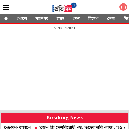
শোনো
মহানগর
রাজ্য
দেশ
বিদেশ
খেলা
বি
ADVERTISEMENT
Breaking News
রাহানে
'জেন জি দেশবিরোধী নয়, ওদের দাবি ন্যায্য', '২৯-এ ভোটযুদ্ধ