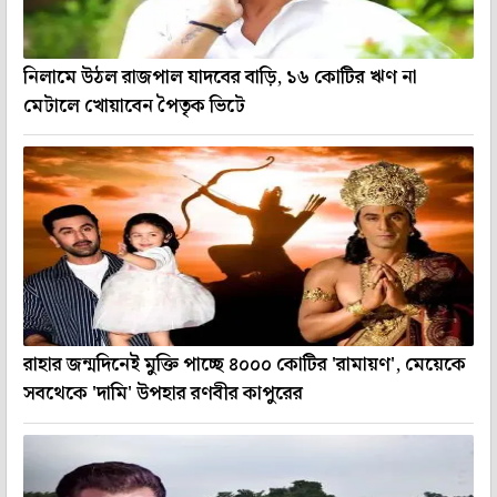
নিলামে উঠল রাজপাল যাদবের বাড়ি, ১৬ কোটির ঋণ না
মেটালে খোয়াবেন পৈতৃক ভিটে
রাহার জন্মদিনেই মুক্তি পাচ্ছে ৪০০০ কোটির 'রামায়ণ', মেয়েকে
সবথেকে 'দামি' উপহার রণবীর কাপুরের