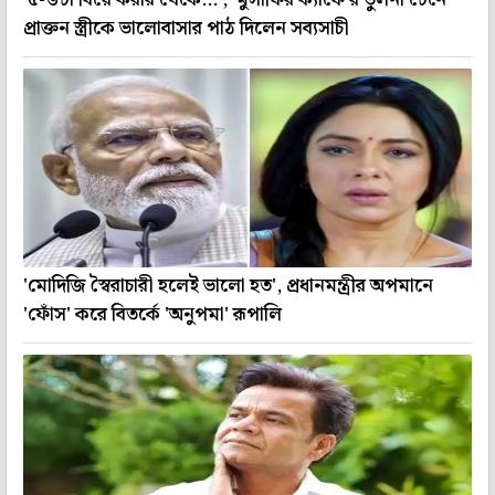
প্রাক্তন স্ত্রীকে ভালোবাসার পাঠ দিলেন সব্যসাচী
'মোদিজি স্বৈরাচারী হলেই ভালো হত', প্রধানমন্ত্রীর অপমানে
'ফোঁস' করে বিতর্কে 'অনুপমা' রূপালি