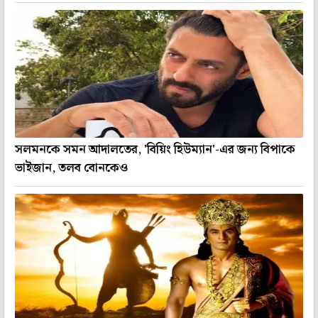
সলমনকে সমন আদালতের, 'বিয়িং হিউম্যান'-এর জন্য বিপাকে
ভাইজান, তলব বোনকেও