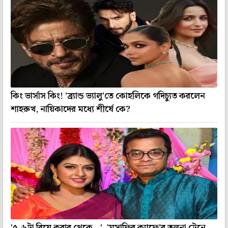
কিং ভার্সাস কিং! 'ব্র্যান্ড ভ্যালু'তে কোহলিকে গদিচ্যুত করলেন
শাহরুখ, নায়িকাদের মধ্যে শীর্ষে কে?
'৫-৬টা বিয়ে করার থেকে...', 'মুসাফির ক্যাফে'র তুলনা টেনে