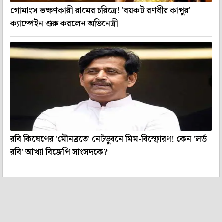
গোমাংস ভক্ষণকারী রামের চরিত্রে! 'বয়কট রণবীর কাপুর'
ক্যাম্পেইন শুরু করলেন অভিনেত্রী
রবি কিষেণের 'মৌনব্রতে' নেটভুবনে মিম-বিস্ফোরণ! কেন 'লর্ড
রবি' আখ্যা বিজেপি সাংসদকে?