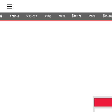
শোনো
মহানগর
রাজ্য
দেশ
বিদেশ
খেলা
বিনো