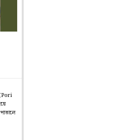
(Pori
হয়ে
সপাতালে