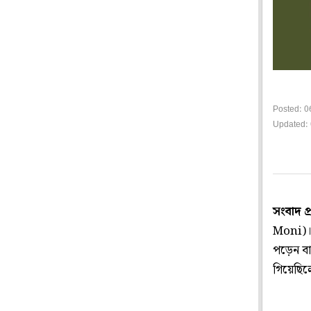
Posted: 0
Updated: 
সংবাদ প
Moni)। 
পড়েন ব
গিয়েছিল