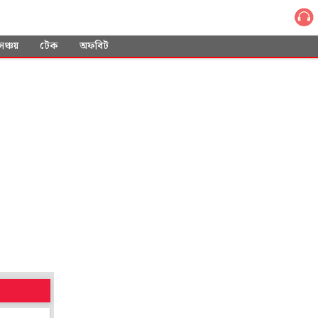
সঞ্চয়
টেক
অফবিট