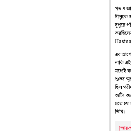
গত ৪ আগস
দীপুকে 
দুপুরে 
করছিলেন
Hasina)
এর আগে 
নাকি এই 
মধ্যেই 
শুভর ‘মু
ছিল পরী
শুটিং শু
হতে হয় 
তিনি।
[আরও 