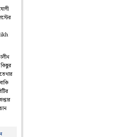
হযোগী
স্টের
eikh
কালীন
 কিছুর
ফতেখার
 বাকি
িটির
প্তার
 চান
ুন