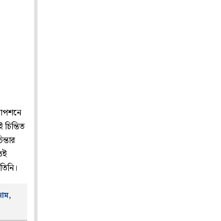
যাপশনে
চিন্তিত
ন্তার
তেই
 তিনি।
নাম,