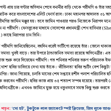
্ট প্রায় চার ঘণ্টার অভিযান শেষে বনানীর বাড়ি থেকে পরীমণি ও তাঁর স
আটক করে বাংলাদেশের এলিট ফোর্স র‍্যাব। ঢাকা মহানগর আদালত ৩১ আগ
পরীমণির জামিন মঞ্জুর হয়। তবে জামিন পাওয়ার পরও নিজেকে নিরাপদ মনে
 না পরীমণি। ফেসবুকের মাধ্যমে সেদেশের প্রধানমন্ত্রী শেখ হাসিনার (Sh
 কাছে নিরাপত্তা চান তিনি।
পরীমণি জানিয়েছিলেন, বহুদিন ধরেই ভার্টিগো রয়েছে তাঁর। জেলে থাকা
সমস্যা খুবই বাড়ে। তার উপরে ঠান্ডাজনিত সমস্যা রয়েছে অভিনেত্রীর। এত
কাজ শুরু করে দিয়েছেন পরীমণি। গত শনিবার শনিবার তরুণ পরিচালক ই
খোশ’ ছবির ডাবিংয়ে দেখা যায় তাঁকে। ‘প্রীতিলতা’ ছবির শুটিং বেশ কিছুটা
মণির। জানা গিয়েছে, চলতি মাসের শেষ সপ্তাহে রশীদ পলাশ পরিচালিত ছব
রু করবেন পরীমণি। ছবির কাজ প্রায় ৩৫ শতাংশ সম্পন্ন হয়েছে। তারপরই গ্রে
অভিনেত্রীকে। এখনও জামিনে মুক্ত হয়ে নতুনভাবে সমস্ত কিছু শুরু করতে
পড়ুন:
‘সো হট’, টুকটুকে লাল জ্যাকেটে স্পষ্ট ক্লিভেজ, জিম লুকে আগ