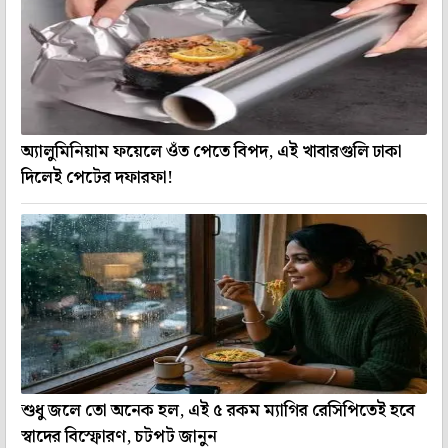
অ্যালুমিনিয়াম ফয়েলে ওঁত পেতে বিপদ, এই খাবারগুলি ঢাকা
দিলেই পেটের দফারফা!
শুধু জলে তো অনেক হল, এই ৫ রকম ম্যাগির রেসিপিতেই হবে
স্বাদের বিস্ফোরণ, চটপট জানুন