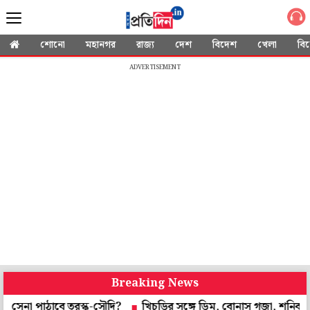
শোনো
মহানগর
রাজ্য
দেশ
বিদেশ
খেলা
বি
ADVERTISEMENT
Breaking News
পাঠাবে তুরস্ক-সৌদি?
খিচুড়ির সঙ্গে ডিম, বোনাস গজা, শনিবারের মিড-ডে