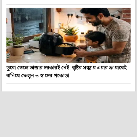
ডুবো তেলে ভাজার দরকারই নেই! বৃষ্টির সন্ধ্যায় এয়ার ফ্রায়ারেই
বানিয়ে ফেলুন ৩ স্বাদের পকোড়া