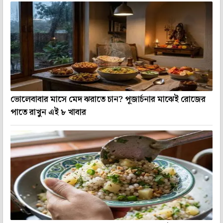
ভোলেবাবার মাসে মেদ ঝরাতে চান? পূজার্চনার মাঝেই রোজের
পাতে রাখুন এই ৮ খাবার