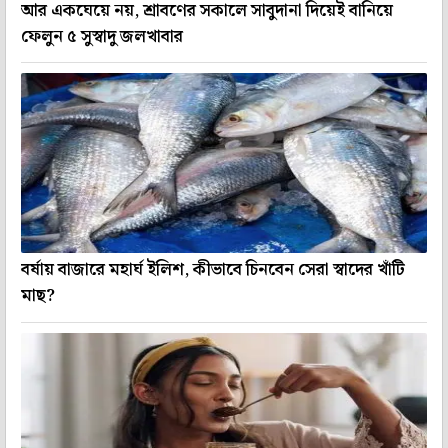
আর একঘেয়ে নয়, শ্রাবণের সকালে সাবুদানা দিয়েই বানিয়ে
ফেলুন ৫ সুস্বাদু জলখাবার
বর্ষায় বাজারে মহার্ঘ ইলিশ, কীভাবে চিনবেন সেরা স্বাদের খাঁটি
মাছ?