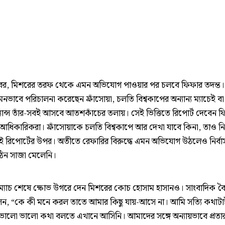
 খবর, মিশরের তরফ থেকে এমন অভিযোগ পাওয়ার পর চলবে ফিফার তদন্ত।
মনভাবে পরিচালনা করেছেন ফ্রাঁসোয়া, চলতি বিশ্বকাপের অন্যান্য ম্যাচেই 
যান্স তাঁর-সবই আসবে আতশকাঁচের তলায়। সেই ভিত্তিতে রিপোর্ট দেবেন 
আধিকারিকরা। ফ্রাঁসোয়াকে চলতি বিশ্বকাপে আর দেখা যাবে কিনা, তাও নির
 রিপোর্টের উপর। অতীতে রেফারির বিরুদ্ধে এমন অভিযোগ উঠলেও নির্বা
িন সাজা মেলেনি।
য, ম্যাচ শেষে ক্ষোভ উগরে দেন মিশরের কোচ হোসাম হাসানও। সাংবাদিক 
েন, “কে কী মনে করল তাতে আমার কিছু যায়-আসে না। আমি সত্যি কথাট
ভালো ভালো কথা বলতে এখানে আসিনি। আমাদের সঙ্গে অন্যায়ভাবে প্রতা