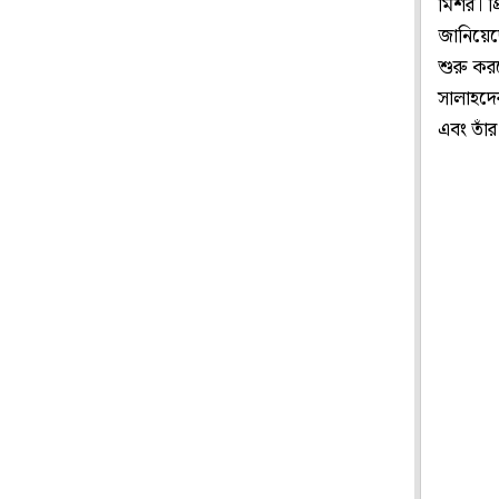
মিশর। প
জানিয়েছ
শুরু কর
সালাহদের
এবং তাঁ