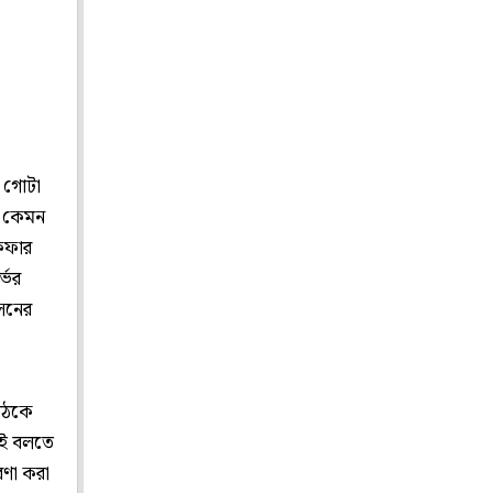
 গোটা
বা কেমন
ফিফার
্ভর
সনের
বৈঠকে
াই বলতে
রণা করা