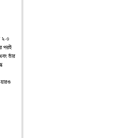
ত ২-০
ার পরই
এবং তাঁর
ধে
েওয়ারও