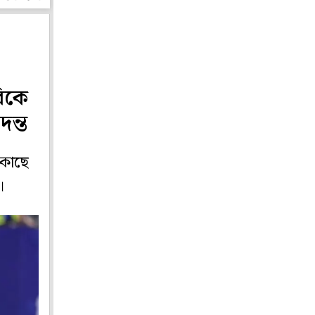
রিকে
দন্ত
 কাছে
।