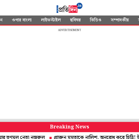
দন
ওপার বাংলা
লাইফস্টাইল
ছবিঘর
ভিডিও
সম্পাদকীয়
ADVERTISEMENT
Breaking News
মূল নেতা নজরুল
প্রাক্তন মমতাকে নালিশ, অনুরোধ করে চিঠি! উত্তর দেবেন স্ব