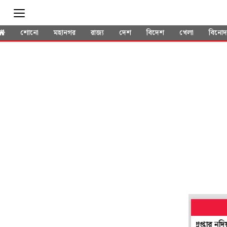
শোনো
মহানগর
রাজ্য
দেশ
বিদেশ
খেলা
বিনো
লাতক' হয়েও সভাধিপতি নির্বাচনে যোগ! প্রশ্ন উঠতেই গ্রেপ্তার নদিয়ার তৃণ