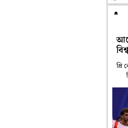
ফ
আর্
বিশ
প্রি