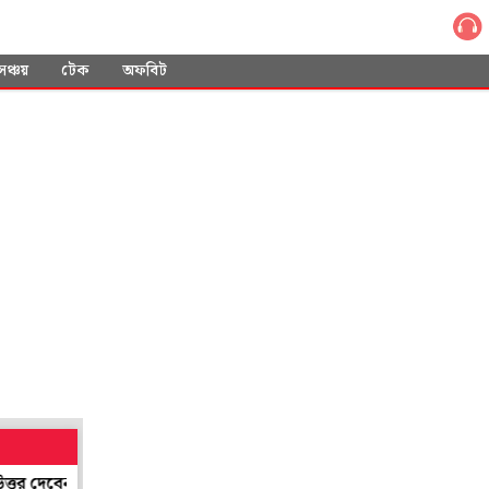
সঞ্চয়
টেক
অফবিট
াস্থ্যমন্ত্রী শারদ্বত
শান্তিনিকেতনের শিল্প সমাহারের ছোঁয়া পাবে লন্ডন! 