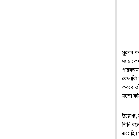
সূত্রের
ম্যাচ কে
পারফরম্
রেফারিং 
করবে ওই
মতো কঠ
উল্লেখ্
তিনি বল
এসেছি। 