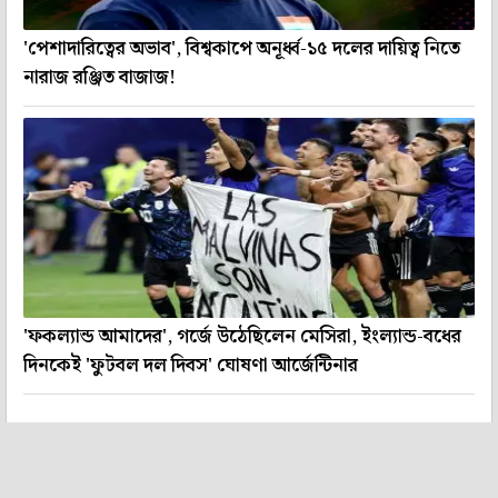
'পেশাদারিত্বের অভাব', বিশ্বকাপে অনূর্ধ্ব-১৫ দলের দায়িত্ব নিতে
নারাজ রঞ্জিত বাজাজ!
'ফকল্যান্ড আমাদের', গর্জে উঠেছিলেন মেসিরা, ইংল্যান্ড-বধের
দিনকেই 'ফুটবল দল দিবস' ঘোষণা আর্জেন্টিনার