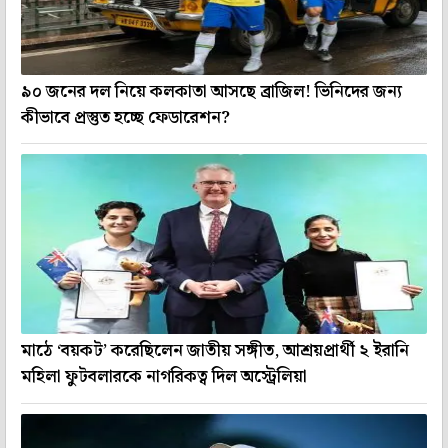
৯০ জনের দল নিয়ে কলকাতা আসছে ব্রাজিল! ভিনিদের জন্য
কীভাবে প্রস্তুত হচ্ছে ফেডারেশন?
মাঠে ‘বয়কট’ করেছিলেন জাতীয় সঙ্গীত, আশ্রয়প্রার্থী ২ ইরানি
মহিলা ফুটবলারকে নাগরিকত্ব দিল অস্ট্রেলিয়া