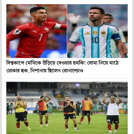
বিশ্বকাপে মেসিকে উড়িয়ে দেওয়ার হুমকি! বোমা নিয়ে মাঠে
ঢোকার ছক, নিশানায় ছিলেন রোনাল্ডোও