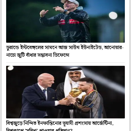
ডুরান্ডে ইস্টবেঙ্গলের সামনে আজ সাউথ ইউনাইটেড, আনোয়ার-
নাচো জুটি বাঁধার সম্ভাবনা ডিফেন্সে
বিশ্বজুড়ে নিন্দিত ইনফান্তিনোর ভূয়সী প্রশংসায় আর্জেন্টিনা,
বিশ্বকাপে 'সুবিধা' পাওয়ার প্রতিদান?