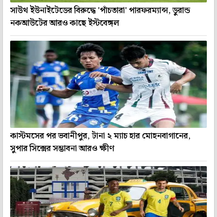
সাউথ ইউনাইটেডের বিরুদ্ধে 'পাঁচতারা' পারফরম্যান্স, ডুরান্ড
নকআউটের আরও কাছে ইস্টবেঙ্গল
কাস্টমসের পর ভবানীপুর, টানা ২ ম্যাচ হার মোহনবাগানের,
সুপার সিক্সের সম্ভাবনা আরও ক্ষীণ