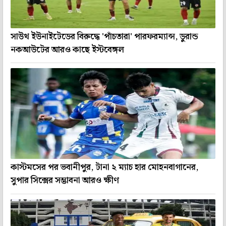
সাউথ ইউনাইটেডের বিরুদ্ধে 'পাঁচতারা' পারফরম্যান্স, ডুরান্ড
নকআউটের আরও কাছে ইস্টবেঙ্গল
কাস্টমসের পর ভবানীপুর, টানা ২ ম্যাচ হার মোহনবাগানের,
সুপার সিক্সের সম্ভাবনা আরও ক্ষীণ