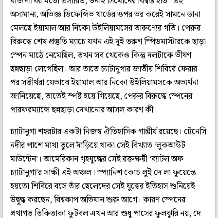
বাজপাখির মতো প্রসারিত, উনাই সিমোনের বিশ্বস্ত হাত। এই
অসামান্য, অভিজ্ঞ ডিফেন্সিভ থার্ডের ওপর ভর করেই সামনে ডানা
মেলছে ইয়ামাল আর নিকো উইলিয়ামসের তারুণ্যের গতি। পেরুর
বিরুদ্ধে শেষ প্রস্তুতি ম্যাচে যখন এই দুই তরুণ স্পিডমাস্টারকে ছাড়া
স্পেন মাঠে নেমেছিল, তখন সব থেকেও কিন্তু দলটাকে ভীষণ
ছন্নছাড়া লেগেছিল। আর তাতে চ্যাটানুগার জাতীয় শিবিরে ফেরার
পর সতীর্থরা যেভাবে ইয়ামাল আর নিকো উইলিয়ামসকে অভ্যর্থনা
জানিয়েছে, তাতেই স্পষ্ট হয়ে গিয়েছে, পেরুর বিরুদ্ধে স্পেনের
পারফরম্যান্সে ছন্নছাড়া দেখানোর আসল কারণ কী।
চ্যাটানুগা শহরটার একটা নিজস্ব ঐতিহাসিক গাম্ভীর্য রয়েছে। টেনেসি
নদীর পাশে মাথা তুলে দাঁড়িয়ে থাকা সেই বিখ্যাত ‘লুকআউট
মাউন্টেন’। আমেরিকান গৃহযুদ্ধের সেই রক্তক্ষয়ী ‘ব্যাটল অফ
চ্যাটানুগা’র সাক্ষী এই অঞ্চল। স্প্যানিশ কোচ লুই দে লা ফুয়েন্তে
হয়তো শিবিরে বসে তাঁর ছেলেদের সেই যুদ্ধের ইতিহাস শুনিয়েই
উদ্বুদ্ধ করছেন, বিশ্বকাপ অভিযান শুরু আগে। কারণ স্পেনের
প্রথাগত তিকিতাকা ফুটবল এখন আর শুধু পাসের ফুলঝুরি নয়, দে