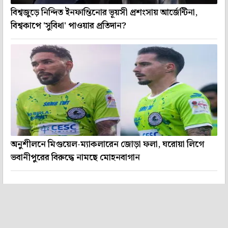
বিশ্বজুড়ে নিন্দিত ইনফান্তিনোর ভূয়সী প্রশংসায় আর্জেন্টিনা,
বিশ্বকাপে 'সুবিধা' পাওয়ার প্রতিদান?
অনুশীলনে মিগুয়েল-ম্যাকলারেন জোড়া ফলা, ঘরোয়া লিগে
ভবানীপুরের বিরুদ্ধে নামছে মোহনবাগান