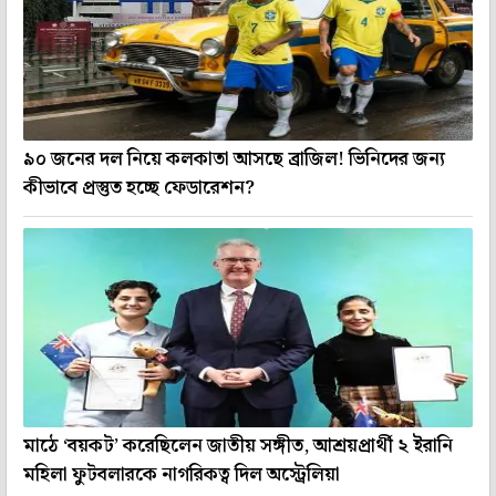
৯০ জনের দল নিয়ে কলকাতা আসছে ব্রাজিল! ভিনিদের জন্য
কীভাবে প্রস্তুত হচ্ছে ফেডারেশন?
মাঠে ‘বয়কট’ করেছিলেন জাতীয় সঙ্গীত, আশ্রয়প্রার্থী ২ ইরানি
মহিলা ফুটবলারকে নাগরিকত্ব দিল অস্ট্রেলিয়া