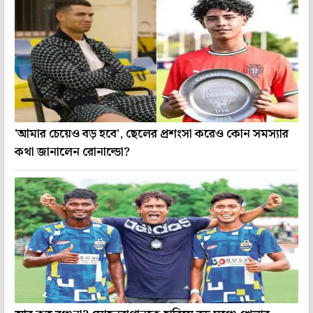
'আমার চেয়েও বড় হবে', ছেলের প্রশংসা করেও কোন সমস্যার
কথা জানালেন রোনাল্ডো?