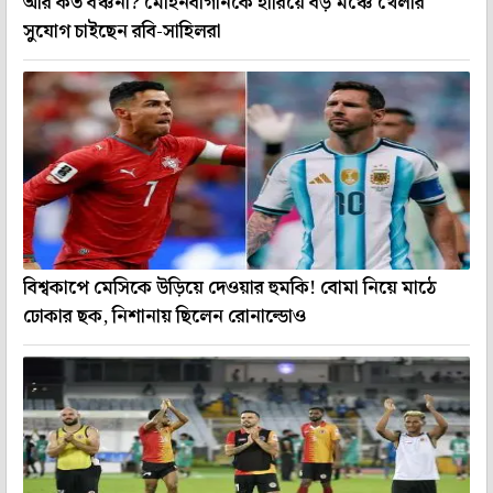
আর কত বঞ্চনা? মোহনবাগানকে হারিয়ে বড় মঞ্চে খেলার
সুযোগ চাইছেন রবি-সাহিলরা
বিশ্বকাপে মেসিকে উড়িয়ে দেওয়ার হুমকি! বোমা নিয়ে মাঠে
ঢোকার ছক, নিশানায় ছিলেন রোনাল্ডোও