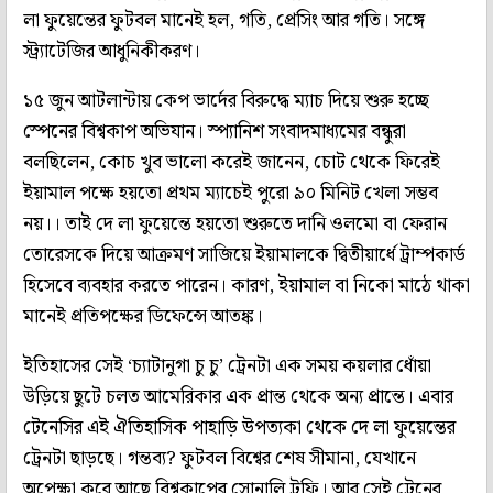
লা ফুয়েন্তের ফুটবল মানেই হল, গতি, প্রেসিং আর গতি। সঙ্গে
স্ট্র্যাটেজির আধুনিকীকরণ।
১৫ জুন আটলান্টায় কেপ ভার্দের বিরুদ্ধে ম্যাচ দিয়ে শুরু হচ্ছে
স্পেনের বিশ্বকাপ অভিযান। স্প্যানিশ সংবাদমাধ্যমের বন্ধুরা
বলছিলেন, কোচ খুব ভালো করেই জানেন, চোট থেকে ফিরেই
ইয়ামাল পক্ষে হয়তো প্রথম ম্যাচেই পুরো ৯০ মিনিট খেলা সম্ভব
নয়।। তাই দে লা ফুয়েন্তে হয়তো শুরুতে দানি ওলমো বা ফেরান
তোরেসকে দিয়ে আক্রমণ সাজিয়ে ইয়ামালকে দ্বিতীয়ার্ধে ট্রাম্পকার্ড
হিসেবে ব্যবহার করতে পারেন। কারণ, ইয়ামাল বা নিকো মাঠে থাকা
মানেই প্রতিপক্ষের ডিফেন্সে আতঙ্ক।
ইতিহাসের সেই ‘চ্যাটানুগা চু চু’ ট্রেনটা এক সময় কয়লার ধোঁয়া
উড়িয়ে ছুটে চলত আমেরিকার এক প্রান্ত থেকে অন্য প্রান্তে। এবার
টেনেসির এই ঐতিহাসিক পাহাড়ি উপত্যকা থেকে দে লা ফুয়েন্তের
ট্রেনটা ছাড়ছে। গন্তব্য? ফুটবল বিশ্বের শেষ সীমানা, যেখানে
অপেক্ষা করে আছে বিশ্বকাপের সোনালি ট্রফি। আর সেই ট্রেনের