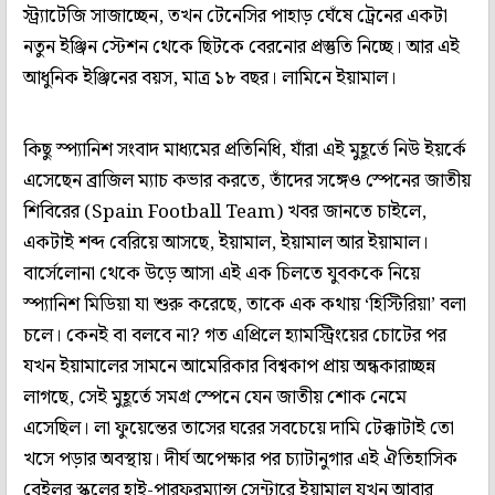
স্ট্র্যাটেজি সাজাচ্ছেন, তখন টেনেসির পাহাড় ঘেঁষে ট্রেনের একটা
নতুন ইঞ্জিন স্টেশন থেকে ছিটকে বেরনোর প্রস্তুতি নিচ্ছে। আর এই
আধুনিক ইঞ্জিনের বয়স, মাত্র ১৮ বছর। লামিনে ইয়ামাল।
কিছু স্প্যানিশ সংবাদ মাধ্যমের প্রতিনিধি, যাঁরা এই মুহূর্তে নিউ ইয়র্কে
এসেছেন ব্রাজিল ম্যাচ কভার করতে, তাঁদের সঙ্গেও স্পেনের জাতীয়
শিবিরের (Spain Football Team) খবর জানতে চাইলে,
একটাই শব্দ বেরিয়ে আসছে, ইয়ামাল, ইয়ামাল আর ইয়ামাল।
বার্সেলোনা থেকে উড়ে আসা এই এক চিলতে যুবককে নিয়ে
স্প্যানিশ মিডিয়া যা শুরু করেছে, তাকে এক কথায় ‘হিস্টিরিয়া’ বলা
চলে। কেনই বা বলবে না? গত এপ্রিলে হ্যামস্ট্রিংয়ের চোটের পর
যখন ইয়ামালের সামনে আমেরিকার বিশ্বকাপ প্রায় অন্ধকারাচ্ছন্ন
লাগছে, সেই মুহূর্তে সমগ্র স্পেনে যেন জাতীয় শোক নেমে
এসেছিল। লা ফুয়েন্তের তাসের ঘরের সবচেয়ে দামি টেক্কাটাই তো
খসে পড়ার অবস্থায়। দীর্ঘ অপেক্ষার পর চ্যাটানুগার এই ঐতিহাসিক
বেইলর স্কুলের হাই-পারফরম্যান্স সেন্টারে ইয়ামাল যখন আবার