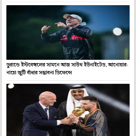
ডুরান্ডে ইস্টবেঙ্গলের সামনে আজ সাউথ ইউনাইটেড, আনোয়ার-
নাচো জুটি বাঁধার সম্ভাবনা ডিফেন্সে