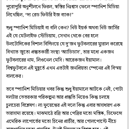
পুরোপুরি অনুশীলনে ফিরল, স্বস্তির নিঃশ্বাস ফেলে স্প্যানিশ মিডিয়া
লিখেছিল, “দ্য রেড ফিউরি ইজ ব্যাক!”
শুধু স্প্যানিশ মিডিয়াই বা বলি কেন? নিউ ইয়র্ক অথবা নিউ জার্সির
এই যে মেটলাইফ স্টেডিয়াম, সেখান থেকে বের হলে
উলটোদিকের বিশাল বিল্ডিংয়ে যে দু’জন ফুটবলারের ম্যুরাল করেছে
বিখ্যাত জুতো প্রস্তুতকারী সংস্থা ‘অ্যাডিডাস’, তার মধ্যে একজন
ফুটবলারের নাম, লিওনেল মেসি। আরেকজন ইয়ামাল।
বিশ্বফুটবলে এই মুহূর্তে এখন এতটাই জনপ্রিয়তা স্পেনের এই বিস্ময়
বালকের।
তবে স্প্যানিশ মিডিয়ার খবর কিন্তু শুধু ইয়ামালে আটকে নেই, গোটা
দলটার ভেতরকার পরিকল্পনা আর প্রস্তুতি নিয়েও কিন্তু চলছে
চুলচেরা বিশ্লেষণ। লা ফুয়েন্তের এই দলে কিন্তু এবার অসাধারণ এক
ভারসাম্য রয়েছে। মাঝমাঠে রদ্রি আর পেদ্রির মতো মস্তিষ্ক, ডিফেন্সে
এমেরিক লাপোর্তের মতো চিনের প্রাচীর, আর গোলপোস্টে নীচে