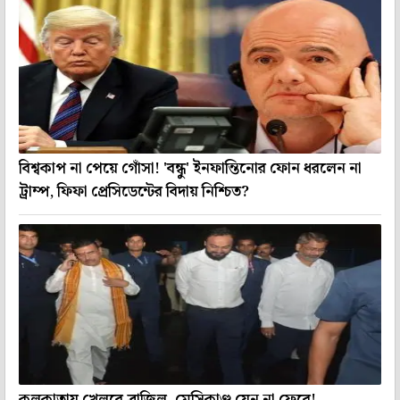
বিশ্বকাপ না পেয়ে গোঁসা! 'বন্ধু' ইনফান্তিনোর ফোন ধরলেন না
ট্রাম্প, ফিফা প্রেসিডেন্টের বিদায় নিশ্চিত?