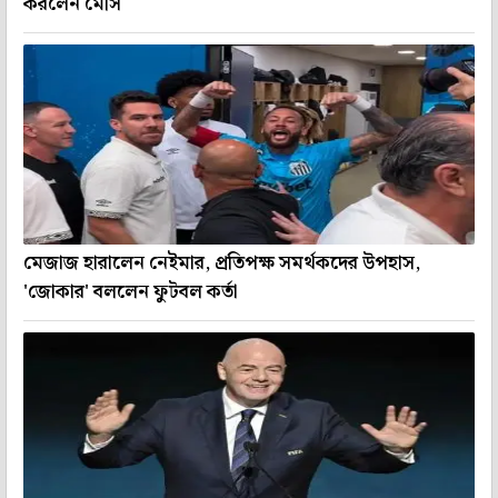
করলেন মেসি
মেজাজ হারালেন নেইমার, প্রতিপক্ষ সমর্থকদের উপহাস,
'জোকার' বললেন ফুটবল কর্তা