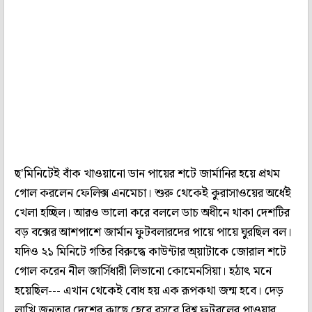
ছ'মিনিটেই বাঁক খাওয়ানো ডান পায়ের শটে জার্মানির হয়ে প্রথম
গোল করলেন ফেলিক্স এনমেচা। শুরু থেকেই কুরাসাওয়ের অর্ধেই
খেলা হচ্ছিল। আরও ভালো করে বললে ডাচ অধীনে থাকা দেশটির
বড় বক্সের আশপাশে জার্মান ফুটবলারদের পায়ে পায়ে ঘুরছিল বল।
যদিও ২১ মিনিটে গতির বিরুদ্ধে কাউন্টার অ্য়াটাকে জোরাল শটে
গোল করেন নীল জার্সিধারী লিভানো কোমেনসিয়া। হঠাৎ মনে
হয়েছিল--- এখান থেকেই বোধ হয় এক রূপকথা জন্ম হবে। দেড়
লাখি জনতার দেশের কাছে হেরে বসবে বিশ্ব ফুটবলের পাওয়ার