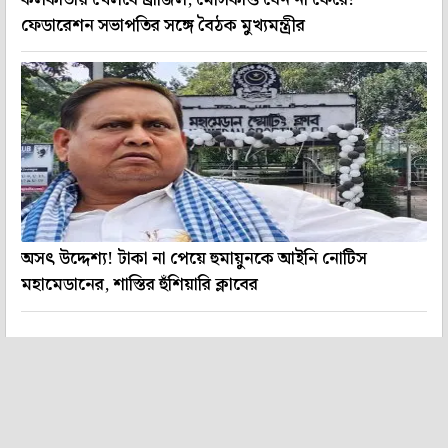
কলকাতায় খেলবে ব্রাজিল, মেসিকাণ্ড যেন না ফেরে!
ফেডারেশন সভাপতির সঙ্গে বৈঠক মুখ্যমন্ত্রীর
অসৎ উদ্দেশ্য! টাকা না পেয়ে হুমায়ুনকে আইনি নোটিস
মহামেডানের, শাস্তির হুঁশিয়ারি ক্লাবের