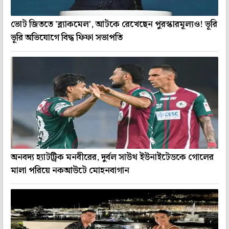
ভোট জিততে 'ব্ল্যাকমেল', আটকে রেখেছেন পুরস্কারমূল্যও! ভূরি
ভূরি অভিযোগে বিদ্ধ ফিফা সভাপতি
অনবদ্য হ্যাটট্রিক মনবীরের, দুর্বল সাউথ ইউনাইটেডকে গোলের
মালা পরিয়ে নকআউটে মোহনবাগান