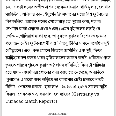
৮২। একটা দলের অতীত ঐশর্য বেকেনবাওয়ার, গার্ড মুলার, লোথার
ম্যাতিউস, অলিভার কান, ইয়ুর্গেন ক্লিন্সম্যানের মতো বিশ্ব ফুটবলের
কিংবদন্তিরা, আরেক দলের খেলোয়াড় তো দূরের কথা, দল বা
দেশটার নামই লোকে প্রথম শুনল। এমন দুই দলের লড়াই যে
ডেভিড-গোলিয়াথ মার্কা হবে, তা বুঝতে ফুটবল বিশেষজ্ঞ হওয়ার
প্রয়োজন নেই। ফুটবলপ্রেমী বাঙালি তবু টিভির সামনে বসেছিল দুই
কৌতূহলে। এক, কত গোলে জিতবে জার্মানি? এবং দুই, ফিফা
ব়্যাঙ্কিংয়ে দশ নম্বরে থাকা মুসিয়ালাদের সামনে কতটা প্রতিরোধ গড়ে
তুলতে পারবে পুঁচকে কুরাসাও? প্রথম ছ'মিনিটে বিষয়টা পরিষ্কার
হয়ে যায়--- জার্মানরা গোলের বন্যা বওয়াতে নেমেছে, অন্যদিকে
'কুরাসাও এগারো' জান লড়িয়ে তা বাঁচানোর চেষ্টা চালাবে নব্বই
মিনিট। শেষতক হারবে। হারলোও। ২০২৬-এ ২০১৪ সালের স্মৃতি
ফিরল। শেষতক ৭-১ ফয়সালা হল ম্যাচের (Germany vs
Curacao Match Report)।
ADVERTISEMENT