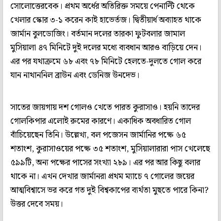
সোলোত্তেরবেক। প্রথম অর্ধের অতিরিক্ত সময়ে পেনাল্টি থেকে
খেলার স্কোর ৩-১ করেন কাই হাভের্তজ। দ্বিতীয়ার্ধ অব্যাহত থাকে
জার্মান বুলডোজিং। বর্তমান দলের তারকা ফুটবলার জামাল
মুসিয়ালা ৪৭ মিনিটে দুই দলের মধ্যে ব্যবধান আরও বাড়িয়ে দেন।
এর পর যথাক্রমে ৬৮ এবং ৭৮ মিনিটে হেলতে-দুলতে গোল করে
যান নাথাননিল ব্রাউন এবং ডেনিজ উনদেভ।
সাতের জায়গায় দশ গোলও খেতে পারত কুরাসাও। হয়নি তাদের
গোলকিপার এলোই রুমের কারণে। একাধিক অবধারিত গোল
বাঁচিয়েছেন তিনি। উল্লেখ্য, বল পজেসন জার্মানির পক্ষে ৬৫
শতাংশ, কুরাসাওয়ের পক্ষে ৩৫ শতাংশ, মুসিয়ালারারা পাস খেলেছে
৫৯৯টি, অন্য পক্ষের পাসের সংখ্যা ২৮৯। এর পর আর কিছু বলার
থাকে না। এখন দেখার জার্মানরা প্রথম ম্যাচে ৭ গোলের জয়ের
আত্মবিশ্বাসে ভর করে গত দুই বিশ্বকাপের ব্যর্থতা মুছতে পারে কিনা?
উত্তর দেবে সময়।