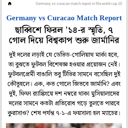
ফুটবল
Germany vs curacao match report in fifa world cup 2026
Germany vs Curacao Match Report
ছাব্বিশে ফিরল ʼ১৪-র স্মৃতি, ৭
গোল দিয়ে বিশ্বকাপ শুরু জার্মানির
দুই দলের লড়াই যে ডেভিড-গোলিয়াথ মার্কা হবে,
তা বুঝতে ফুটবল বিশেষজ্ঞ হওয়ার প্রয়োজন নেই।
ফুটবলপ্রেমী বাঙালি তবু টিভির সামনে বসেছিল দুই
কৌতূহলে। এক, কত গোলে জিতবে জার্মানি? এবং
দুই, ফিফা ব়্যাঙ্কিংয়ে দশ নম্বরে থাকা মুসিয়ালাদের
দলের সামনে কতটা প্রতিরোধ গড়ে তুলতে পারবে
কুরাসাও? শেষ পর্যন্ত ৭-১-এ ফয়সালা হল ম্যাচের।