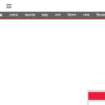
শোনো
মহানগর
রাজ্য
দেশ
বিদেশ
খেলা
বিনো