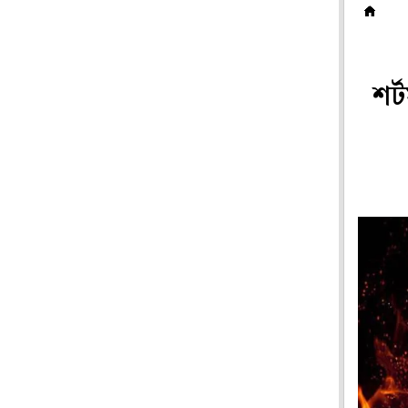
দ
শর্