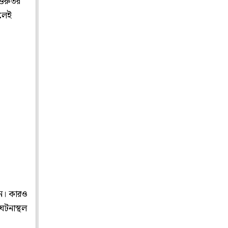
গুরুতর
কলেই
েন। কারও
ঘটনাস্থল