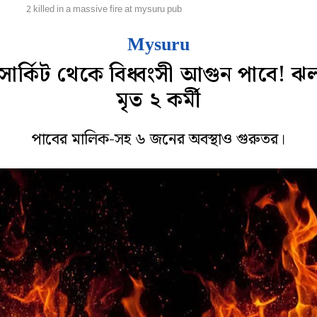
েশ
2 killed in a massive fire at mysuru pub
Mysuru
টসার্কিট থেকে বিধ্বংসী আগুন পাবে! 
মৃত ২ কর্মী
পাবের মালিক-সহ ৬ জনের অবস্থাও গুরুতর।