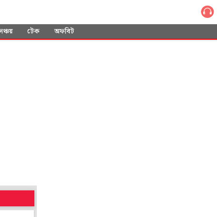
সঞ্চয়
টেক
অফবিট