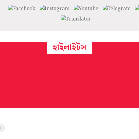
হাইলাইটস
u