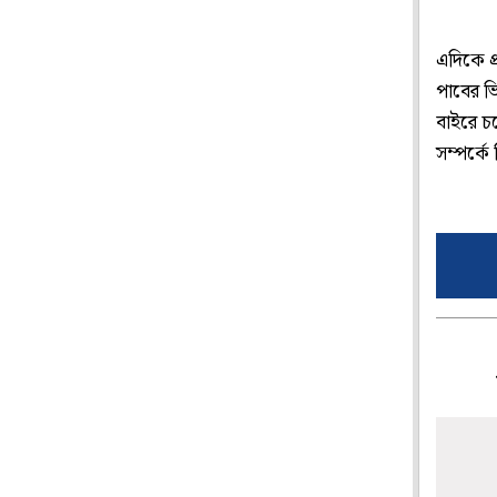
এদিকে প
পাবের ভি
বাইরে চল
সম্পর্কে