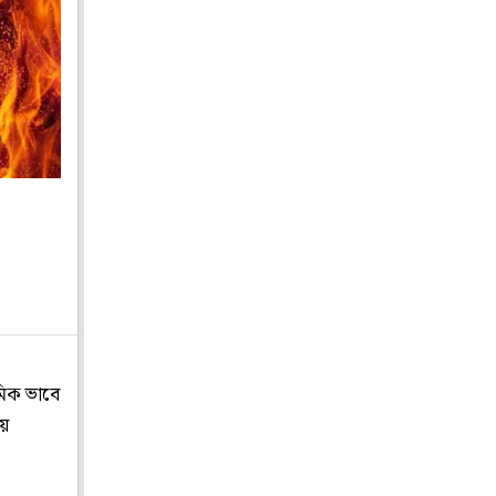
মিক ভাবে
য়ে