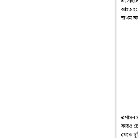
এসেছিলে
আহত হয়েছ
জখম অবস
প্রশাসন
কারও চোট
থেকে দু