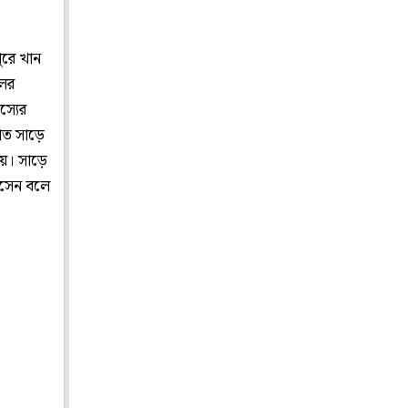
ুরে খান
লের
স্যের
াত সাড়ে
য়। সাড়ে
আসেন বলে