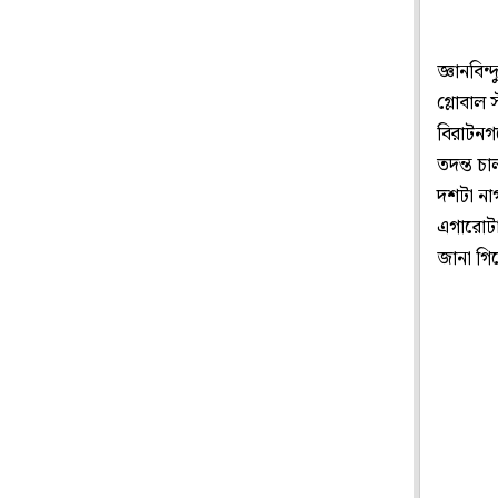
জ্ঞানবিন
গ্লোবাল
বিরাটনগর
তদন্ত চ
দশটা না
এগারোটা
জানা গি