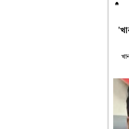
দ
'খা
খান