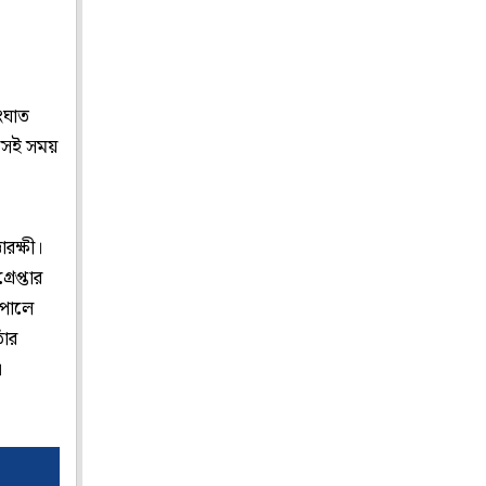
সংঘাত
 সেই সময়
রক্ষী।
েপ্তার
েপালে
াঁর
।