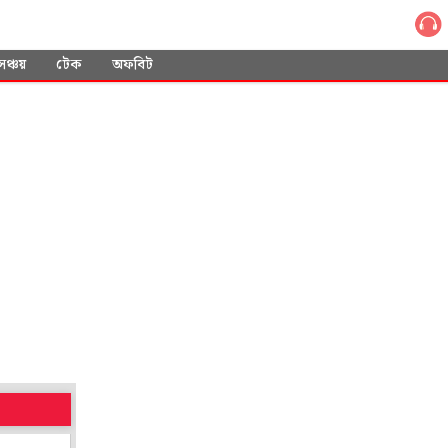
সঞ্চয়
টেক
অফবিট