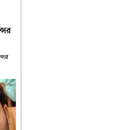
্সের
্সের