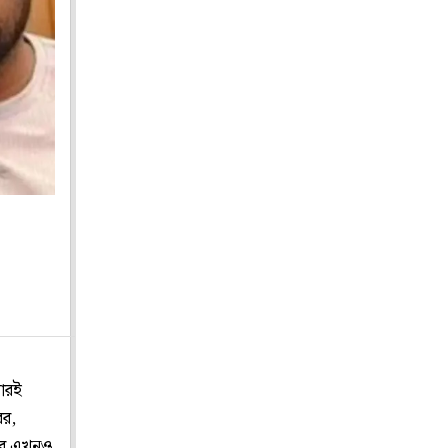
বারই
বর,
বে এখনও