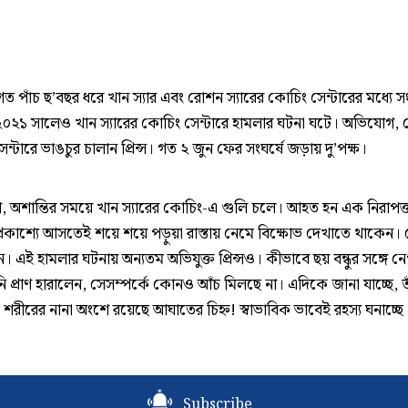
ত পাঁচ ছ’বছর ধরে খান স্যার এবং রোশন স্যারের কোচিং সেন্টারের মধ্যে 
০২১ সালেও খান স্যারের কোচিং সেন্টারে হামলার ঘটনা ঘটে। অভিযোগ,
ন্টারে ভাঙচুর চালান প্রিন্স। গত ২ জুন ফের সংঘর্ষে জড়ায় দু’পক্ষ।
 অশান্তির সময়ে খান স্যারের কোচিং-এ গুলি চলে। আহত হন এক নিরাপত্তা
্রকাশ্যে আসতেই শয়ে শয়ে পড়ুয়া রাস্তায় নেমে বিক্ষোভ দেখাতে থাকেন। গ্র
 এই হামলার ঘটনায় অন্যতম অভিযুক্ত প্রিন্সও। কীভাবে ছয় বন্ধুর সঙ্গে ন
ি প্রাণ হারালেন, সেসম্পর্কে কোনও আঁচ মিলছে না। এদিকে জানা যাচ্ছে, ত
রীরের নানা অংশে রয়েছে আঘাতের চিহ্ন! স্বাভাবিক ভাবেই রহস্য ঘনাচ্ছে
Subscribe