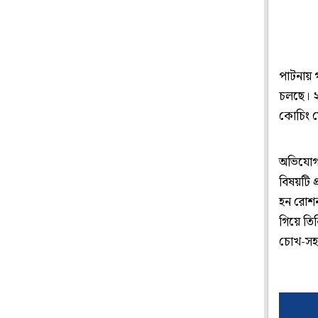
পাটনায় গ
চলছে। ২
কোচিং সে
অভিযোগ,
বিষয়টি প
হন রোশন।
গিয়ে তিন
চোখ-সহ শ