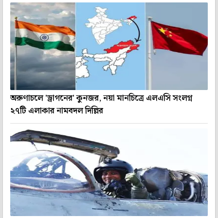
অরুণাচলে 'ড্রাগনের' কুনজর, নয়া মানচিত্রে এলএসি সংলগ্ন
২৭টি এলাকার নামবদল দিল্লির