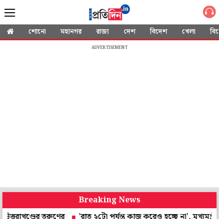
শোনো
মহানগর
রাজ্য
দেশ
বিদেশ
খেলা
বি
ADVERTISEMENT
Breaking News
ণ্ডের তরুণের
'রাত ২টো পর্যন্ত কাজ করেও হচ্ছে না', মুখ্যমন্ত্রীর 'হর ঘ