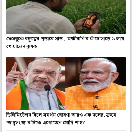
ফেসবুকে বন্ধুত্বের প্রস্তাবে সাড়া, 'মক্ষীরানি'র ফাঁদে সাড়ে ৬ লাখ
খোয়ালেন কৃষক
ডিলিমিটেশন বিলে সমর্থন ঘোষণা আরও এক দলের, ক্রমে
'জাদুসংখ্যা'র দিকে এগোচ্ছেন মোদি-শাহ?