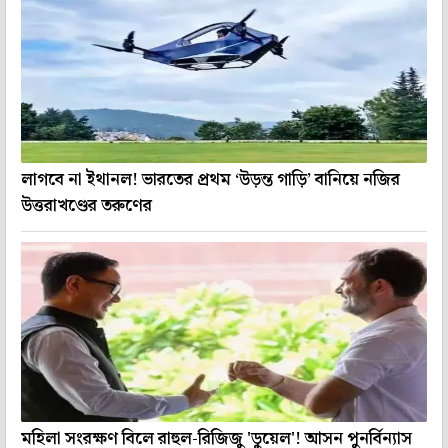
লাগবে না ইথানল! ভারতের প্রথম ‘উড়ন্ত গাড়ি’ বানিয়ে নজির
উত্তরাখণ্ডের তরুণের
মহিলা সংরক্ষণ বিলে রাহুল-রিজিজু 'ডুয়েল'! আসন পুনর্বিন্যাস