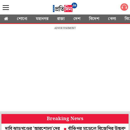
শোনো
মহানগর
রাজ্য
দেশ
বিদেশ
খেলা
বি
ADVERTISEMENT
Breaking News
ি ঝাড়খণ্ডের 'আরশোলা'দের
বাঁকিপুর মডেলে বিজেপির উচ্চবর্ণ ভোটব্যাঙ্কে 