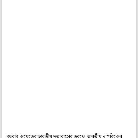
বুধবার কুয়েতের ভারতীয় দূতাবাসের তরফে ভারতীয় নাগরিকের