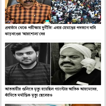
প্রশ্নফাঁস থেকে পরীক্ষায় দুর্নীতি! এবার হেমন্তের পদত্যাগ দাবি
ঝাড়খণ্ডের 'আরশোলা'দের
আততায়ীর গুলিতে মৃত্যু হয়েছিল গ্যাংস্টার আতিক আহমেদের,
ঝাঁসিতে মর্মান্তিক মৃত্যু ছেলেরও