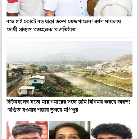
বম্বে হাই কোর্টে বড় ধাক্কা তরুণ তেজপালের! ধর্ষণ মামলায়
দোষী সাব্যস্ত ‘তেহেলকা’র প্রতিষ্ঠাতা
ছিটমহলের মতো মায়ানমারের সঙ্গে জমি বিনিময় করছে ভারত!
‘খণ্ডিত’ হওয়ার শঙ্কায় ভুগছে মণিপুর