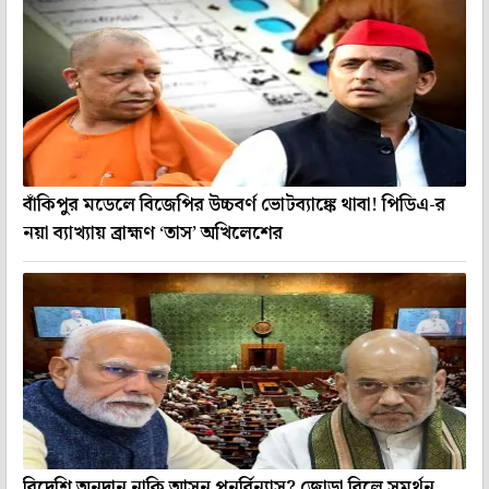
বাঁকিপুর মডেলে বিজেপির উচ্চবর্ণ ভোটব্যাঙ্কে থাবা! পিডিএ-র
নয়া ব্যাখ্যায় ব্রাহ্মণ ‘তাস’ অখিলেশের
বিদেশি অনুদান নাকি আসন পুনর্বিন্যাস? জোড়া বিলে সমর্থন