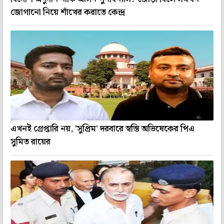
জোগানো নিয়ে শাঁখের করাতে কেন্দ্র
এখনই গ্রেপ্তারি নয়, 'সুপ্রিম' দরবারে স্বস্তি অভিষেকের পিএ
সুমিত রায়ের