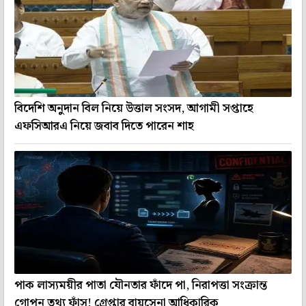
বিদেশি অনুদান বিল নিয়ে উত্তাল সংসদ, আগামী সপ্তাহে
এফসিআরএ নিয়ে জবাব দিতে পারেন শাহ
পাক লাস্যময়ীর পাতা যৌনতার ফাঁদে পা, নিরাপত্তা সংক্রান্ত
গোপন তথ্য ফাঁস! গ্রেপ্তার বায়ুসেনা আধিকারিক