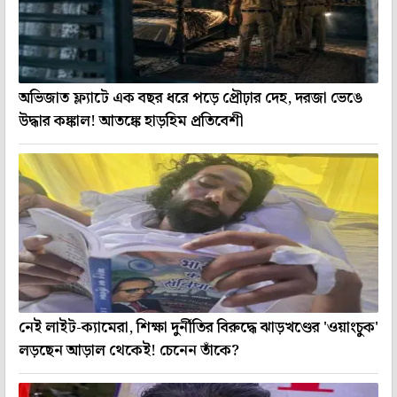
অভিজাত ফ্ল্যাটে এক বছর ধরে পড়ে প্রৌঢ়ার দেহ, দরজা ভেঙে
উদ্ধার কঙ্কাল! আতঙ্কে হাড়হিম প্রতিবেশী
নেই লাইট-ক্যামেরা, শিক্ষা দুর্নীতির বিরুদ্ধে ঝাড়খণ্ডের 'ওয়াংচুক'
লড়ছেন আড়াল থেকেই! চেনেন তাঁকে?