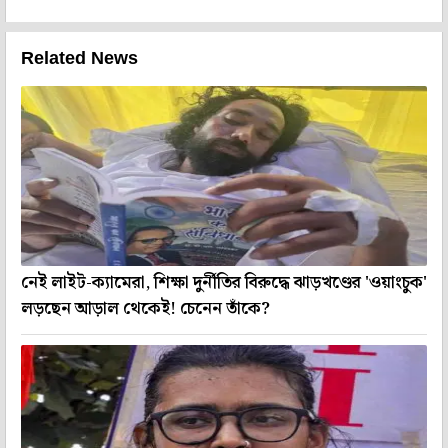
Related News
নেই লাইট-ক্যামেরা, শিক্ষা দুর্নীতির বিরুদ্ধে ঝাড়খণ্ডের 'ওয়াংচুক'
লড়ছেন আড়াল থেকেই! চেনেন তাঁকে?