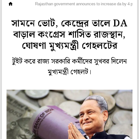
দেশ
Rajasthan government announces to increase da by 4 perc
সামনে ভোট, কেন্দ্রের তালে DA
বাড়াল কংগ্রেস শাসিত রাজস্থান,
ঘোষণা মুখ্যমন্ত্রী গেহলটের
টুইট করে রাজ্য সরকারি কর্মীদের সুখবর দিলেন
মুখ্যমন্ত্রী গেহলট।