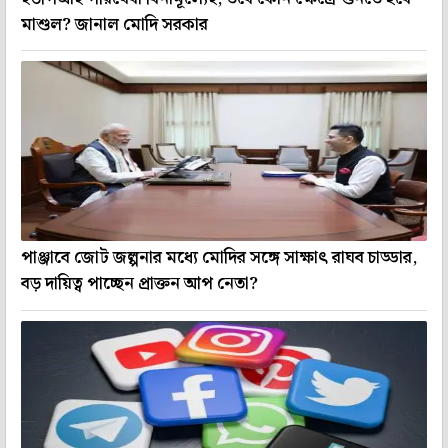
মাশুল? জানাল মোদি সরকার
পাঞ্জাবে জোট জল্পনার মধ্যে মোদির সঙ্গে সাক্ষাৎ রাঘব চাড্ডার,
বড় দায়িত্ব পাচ্ছেন প্রাক্তন আপ নেতা?