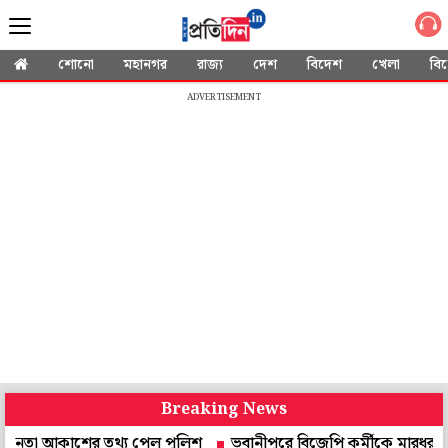
শোনো
মহানগর
রাজ্য
দেশ
বিদেশ
খেলা
বি
ADVERTISEMENT
Breaking News
আকাশের তথ্য পেল পুলিশ
ভবানীপুরে বিজেপি কর্মীকে মারধর, মাকে শ্লী