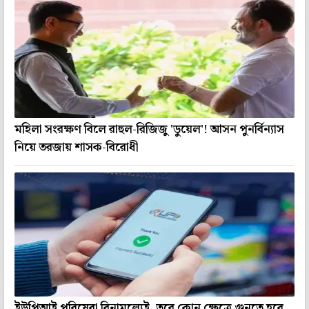
মহিলা সংরক্ষণ বিলে রাহুল-রিজিজু 'ডুয়েল'! আসন পুনর্বিন্যাস
নিয়ে তরজায় শাসক-বিরোধী
ইউপিআই পরিষেবা বিনামূল্যেই, তবে কোন ক্ষেত্রে গুনতে হবে