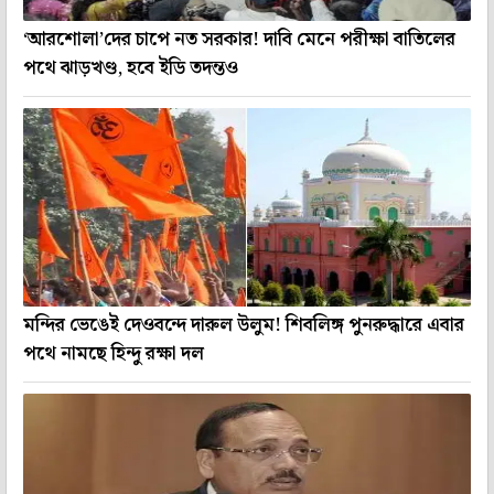
‘আরশোলা’দের চাপে নত সরকার! দাবি মেনে পরীক্ষা বাতিলের
পথে ঝাড়খণ্ড, হবে ইডি তদন্তও
মন্দির ভেঙেই দেওবন্দে দারুল উলুম! শিবলিঙ্গ পুনরুদ্ধারে এবার
পথে নামছে হিন্দু রক্ষা দল