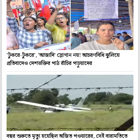
'টুকরে-টুকরে', 'আজাদি' স্লোগান নয়! আচরণবিধি ঝুলিয়ে
প্রতিবাদেও দেশভক্তির পাঠ রাঁচির পড়ুয়াদের
বছর শুরুতে মৃত্যু হয়েছিল অজিত পওয়ারের, সেই বারামতিতে