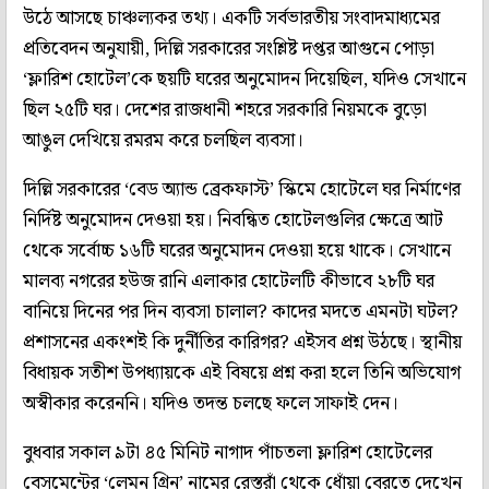
উঠে আসছে চাঞ্চল্যকর তথ্য। একটি সর্বভারতীয় সংবাদমাধ্যমের
প্রতিবেদন অনুযায়ী, দিল্লি সরকারের সংশ্লিষ্ট দপ্তর আগুনে পোড়া
‘ফ্লারিশ হোটেল’কে ছয়টি ঘরের অনুমোদন দিয়েছিল, যদিও সেখানে
ছিল ২৫টি ঘর। দেশের রাজধানী শহরে সরকারি নিয়মকে বুড়ো
আঙুল দেখিয়ে রমরম করে চলছিল ব্যবসা।
দিল্লি সরকারের ‘বেড অ্যান্ড ব্রেকফাস্ট’ স্কিমে হোটেলে ঘর নির্মাণের
নির্দিষ্ট অনুমোদন দেওয়া হয়। নিবন্ধিত হোটেলগুলির ক্ষেত্রে আট
থেকে সর্বোচ্চ ১৬টি ঘরের অনুমোদন দেওয়া হয়ে থাকে। সেখানে
মালব্য নগরের হউজ রানি এলাকার হোটেলটি কীভাবে ২৮টি ঘর
বানিয়ে দিনের পর দিন ব্যবসা চালাল? কাদের মদতে এমনটা ঘটল?
প্রশাসনের একংশই কি দুর্নীতির কারিগর? এইসব প্রশ্ন উঠছে। স্থানীয়
বিধায়ক সতীশ উপধ্যায়কে এই বিষয়ে প্রশ্ন করা হলে তিনি অভিযোগ
অস্বীকার করেননি। যদিও তদন্ত চলছে ফলে সাফাই দেন।
বুধবার সকাল ৯টা ৪৫ মিনিট নাগাদ পাঁচতলা ফ্লারিশ হোটেলের
বেসমেন্টের ‘লেমন গ্রিন’ নামের রেস্তরাঁ থেকে ধোঁয়া বেরতে দেখেন