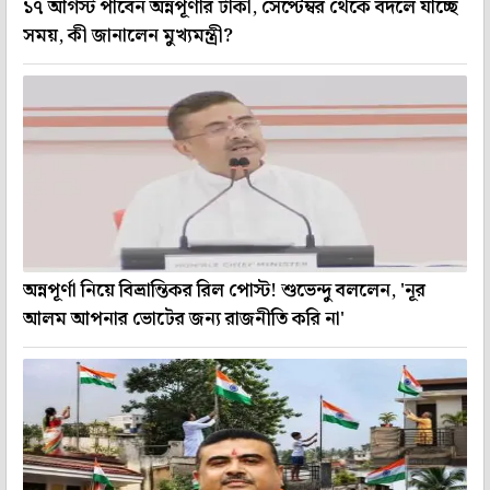
১৭ আগস্ট পাবেন অন্নপূর্ণার টাকা, সেপ্টেম্বর থেকে বদলে যাচ্ছে
সময়, কী জানালেন মুখ্যমন্ত্রী?
অন্নপূর্ণা নিয়ে বিভ্রান্তিকর রিল পোস্ট! শুভেন্দু বললেন, 'নূর
আলম আপনার ভোটের জন্য রাজনীতি করি না'