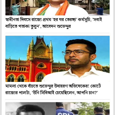
স্বাধীনতা দিবসে রাজ্যে প্রথম 'হর ঘর তেরঙ্গা' কর্মসূচি, 'সবাই
বাড়িতে পতাকা তুলুন', আবেদন শুভেন্দুর
মামলা থেকে বাঁচতে শুভেন্দুর উদাহরণ অভিষেকের! কোর্টে
রাজ্যের পালটা, 'উনি সিবিআই চেয়েছিলেন, আপনি চান?'