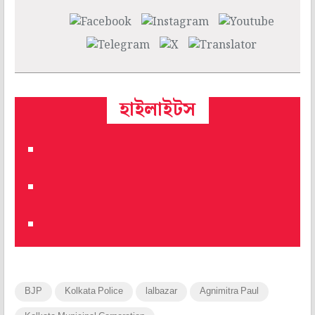
হাইলাইটস
BJP
Kolkata Police
lalbazar
Agnimitra Paul