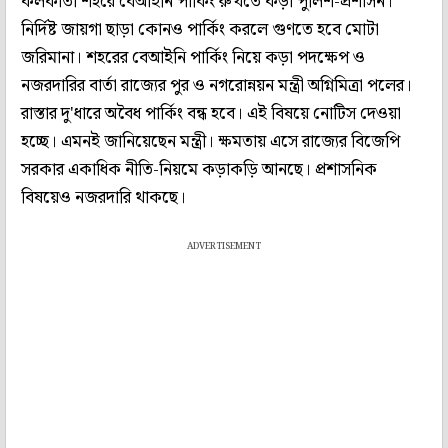
কলকাতা শহরে বেআইনি পার্কিং রুখতে কড়া পুলিশ-প্রশাসন।
নির্দিষ্ট জায়গা ছাড়া কোনও পার্কিং করলে গুণতে হবে মোটা
জরিমানা। শহরের বেআইনি পার্কিং নিয়ে কড়া পদক্ষেপ ও
নজরদারির বার্তা রাজ্যের পুর ও নগরোন্নয়ন মন্ত্রী অগ্নিমিত্রা পলের।
রাস্তার দু'ধারে অবৈধ পার্কিং বন্ধ হবে। এই বিষয়ে নোটিস দেওয়া
হচ্ছে। এমনই জানিয়েছেন মন্ত্রী। ক্ষমতায় এসে রাজ্যের বিজেপি
সরকার একাধিক নীতি-নিয়মে কড়াকড়ি আনছে। প্রশাসনিক
বিষয়েও নজরদারি থাকছে।
ADVERTISEMENT