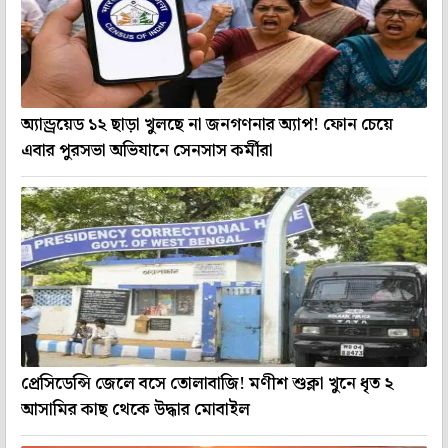
অ্যান্ড্রয়েড ১২ ছাড়া খুলছে না জনগণনার অ্যাপ! ফোন চেয়ে
এবার পুরসভা অভিযানে সেনসাস কর্মীরা
প্রেসিডেন্সি জেলে বসে তোলাবাজি! মণীশ শুক্লা খুনে ধৃত ২
আসামির কাছ থেকে উদ্ধার মোবাইল