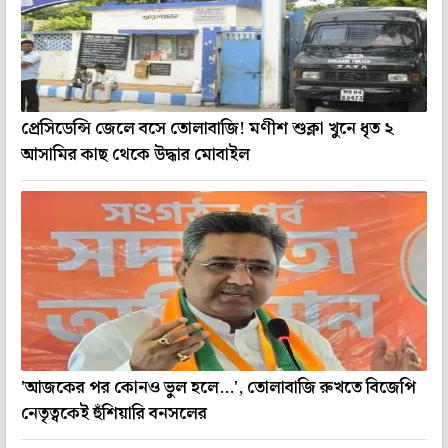
প্রেসিডেন্সি জেলে বসে তোলাবাজি! মণীশ শুক্লা খুনে ধৃত ২
আসামির কাছ থেকে উদ্ধার মোবাইল
'আজকের পর কোনও ভুল হলে...', তোলাবাজি রুখতে বিজেপি
নেতৃত্বকেই হুঁশিয়ারি বনসলের