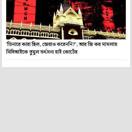
'ডিনারে কারা ছিল, জেরাও করেননি?', আর জি কর মামলায়
সিবিআইকে তুমুল ভর্ৎসনা হাই কোর্টের