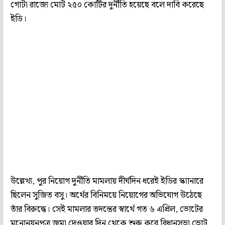
গোটা রাজ‍্যে মোট ২৫০ কোটির দুর্নীতি হয়েছে বলে দাবি করেছে
ইডি।
উল্লেখ্য, পুর নিয়োগ দুর্নীতি মামলায় দীর্ঘদিন ধরেই ইডির স্ক্যানারে
ছিলেন সুজিত বসু। অর্থের বিনিময়ে নিয়োগের অভিযোগ উঠেছে
তাঁর বিরুদ্ধে। সেই মামলার তদন্তের স্বার্থে গত ৬ এপ্রিল, ভোটের
মনোনয়নপত্র জমা দেওয়ার দিন থেকে শুরু করে বিধানসভা ভোট