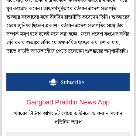
হাতেখড়ি কংগ্রেসের ছাত্র সংগঠন এনএসইউআইয়ের মাধ্যমে। পরে
যুব কংগ্রেস করেন। তাৎপর্যপূর্ণভাবে বর্তমান প্রদেশ সভাপতি
শুভঙ্কর সরকারের সঙ্গে দীর্ঘদিন রাজনীতি করেছেন তিনি। শুভঙ্করের
চেয়ে জুনিয়র ছিলেন প্রকাশ। বর্তমান প্রদেশ সভাপতির সঙ্গে তাঁর
সম্পর্ক মসৃণ হবে বলেই মনে করা হচ্ছে। ফলে প্রদেশ কংগ্রেস অধীর
লবি বনাম শুভঙ্কর লবির যে তথাকথিত দ্বন্দ্বের কথা শোনা যায়,
তাতে বাড়তি অ্যাডভান্টেজ পেতে চলেছেন শুভঙ্করের অনুগামীরাই।
Subscribe
Sangbad Pratidin News App
খবরের টাটকা আপডেট পেতে ডাউনলোড করুন সংবাদ
প্রতিদিন অ্যাপ