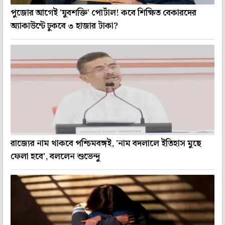
পুজোর আগেই 'যুবশক্তি' পোর্টাল! কবে শিক্ষিত বেকারদের
অ্যাকাউন্টে ঢুকবে ৩ হাজার টাকা?
রাজ্যের নাম থাকবে পশ্চিমবঙ্গই, 'নাম বদলালে ইতিহাস মুছে
ফেলা হবে', বললেন শুভেন্দু