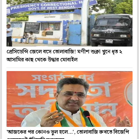
প্রেসিডেন্সি জেলে বসে তোলাবাজি! মণীশ শুক্লা খুনে ধৃত ২
আসামির কাছ থেকে উদ্ধার মোবাইল
'আজকের পর কোনও ভুল হলে...', তোলাবাজি রুখতে বিজেপি