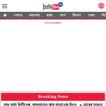
শোনো
মহানগর
রাজ্য
দেশ
বিদেশ
খেলা
বি
ADVERTISEMENT
Breaking News
র্তা দিলীপের, বাতলালেন আয় বাড়ানোর উৎস
মায়ের সান্ত্বনাতেও হল না