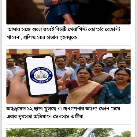
'আমার সঙ্গে শুলে তবেই বিউটি থেরাপিস্ট কোর্সের রেজাল্ট
পাবেন', প্রশিক্ষকের প্রস্তাব গৃহবধূকে!
অ্যান্ড্রয়েড ১২ ছাড়া খুলছে না জনগণনার অ্যাপ! ফোন চেয়ে
এবার পুরসভা অভিযানে সেনসাস কর্মীরা