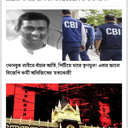
ফেসবুক লাইভে বাঁচার আর্তি, পিটিয়ে মারে তৃণমূল! এবার জালে
বিজেপি কর্মী অভিজিতের 'হত্যাকারী'