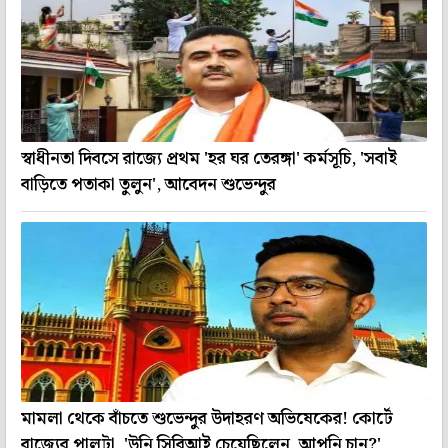
স্বাধীনতা দিবসে রাজ্যে প্রথম 'হর ঘর তেরঙ্গা' কর্মসূচি, 'সবাই
বাড়িতে পতাকা তুলুন', আবেদন শুভেন্দুর
মামলা থেকে বাঁচতে শুভেন্দুর উদাহরণ অভিষেকের! কোর্টে
রাজ্যের পালটা, 'উনি সিবিআই চেয়েছিলেন, আপনি চান?'