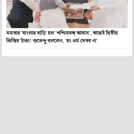
মমতার 'বাংলার বাড়ি' হল 'পশ্চিমবঙ্গ আবাস', আজই দ্বিতীয়
কিস্তির টাকা! শুভেন্দু বললেন, 'রং-ধর্ম দেখব না'