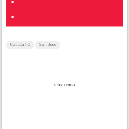
Calcutta HC
Sujit Bose
ADVERTISEMENT