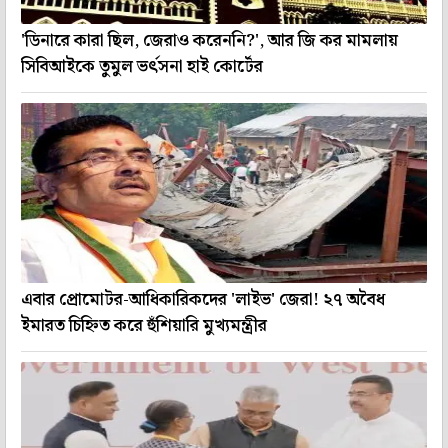
'ডিনারে কারা ছিল, জেরাও করেননি?', আর জি কর মামলায়
সিবিআইকে তুমুল ভর্ৎসনা হাই কোর্টের
এবার প্রোমোটর-আধিকারিকদের 'লাইভ' জেরা! ২৭ অবৈধ
ইমারত চিহ্নিত করে হুঁশিয়ারি মুখ্যমন্ত্রীর