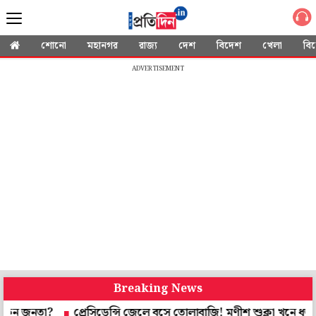
শোনো
মহানগর
রাজ্য
দেশ
বিদেশ
খেলা
বি
ADVERTISEMENT
Breaking News
তা?
প্রেসিডেন্সি জেলে বসে তোলাবাজি! মণীশ শুক্লা খুনে ধৃত ২ আসামি