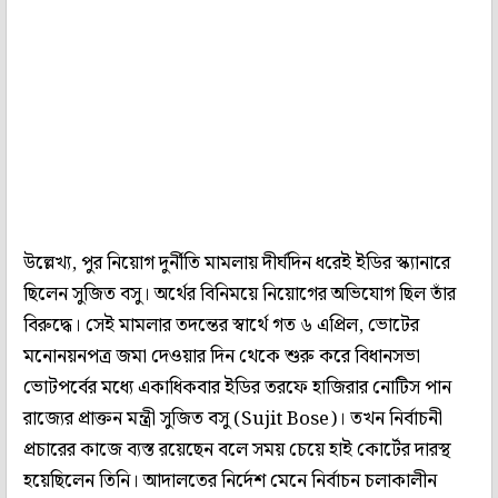
উল্লেখ্য, পুর নিয়োগ দুর্নীতি মামলায় দীর্ঘদিন ধরেই ইডির স্ক্যানারে
ছিলেন সুজিত বসু। অর্থের বিনিময়ে নিয়োগের অভিযোগ ছিল তাঁর
বিরুদ্ধে। সেই মামলার তদন্তের স্বার্থে গত ৬ এপ্রিল, ভোটের
মনোনয়নপত্র জমা দেওয়ার দিন থেকে শুরু করে বিধানসভা
ভোটপর্বের মধ্যে একাধিকবার ইডির তরফে হাজিরার নোটিস পান
রাজ্যের প্রাক্তন মন্ত্রী সুজিত বসু (Sujit Bose)। তখন নির্বাচনী
প্রচারের কাজে ব্যস্ত রয়েছেন বলে সময় চেয়ে হাই কোর্টের দারস্থ
হয়েছিলেন তিনি। আদালতের নির্দেশ মেনে নির্বাচন চলাকালীন