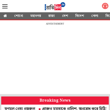
শোনো
মহানগর
রাজ্য
দেশ
বিদেশ
খেলা
বি
ADVERTISEMENT
Breaking News
ূল নেতা নজরুল
প্রাক্তন মমতাকে নালিশ, অনুরোধ করে চিঠি! উত্তর দেবেন স্বাস