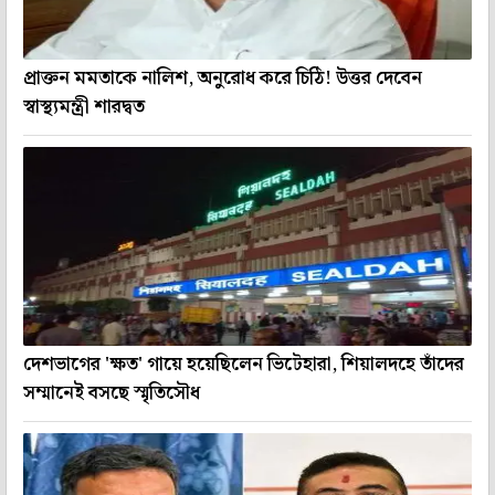
প্রাক্তন মমতাকে নালিশ, অনুরোধ করে চিঠি! উত্তর দেবেন
স্বাস্থ্যমন্ত্রী শারদ্বত
দেশভাগের 'ক্ষত' গায়ে হয়েছিলেন ভিটেহারা, শিয়ালদহে তাঁদের
সম্মানেই বসছে স্মৃতিসৌধ