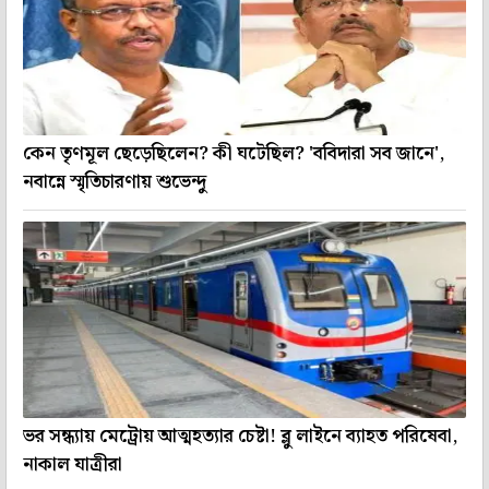
কেন তৃণমূল ছেড়েছিলেন? কী ঘটেছিল? 'ববিদারা সব জানে',
নবান্নে স্মৃতিচারণায় শুভেন্দু
ভর সন্ধ্যায় মেট্রোয় আত্মহত্যার চেষ্টা! ব্লু লাইনে ব্যাহত পরিষেবা,
নাকাল যাত্রীরা