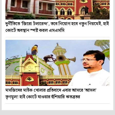
দুর্নীতিতে 'জিরো টলারেন্স', তবে নিয়োগ হবে নতুন নিয়মেই, হাই
কোর্টে অবস্থান স্পষ্ট করল এসএসসি
মসজিদের মাইক খোলার প্রতিবাদে এবার আসরে 'আসল'
তৃণমূল! হাই কোর্টে যাওয়ার হুঁশিয়ারি ঋতব্রতর