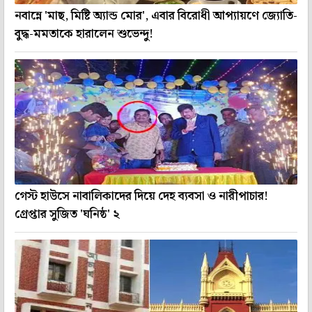
নবান্নে 'মাছ, মিষ্টি অ্যান্ড মোর', এবার বিরোধী আপ্যায়ণে জ্যোতি-
বুদ্ধ-মমতাকে হারালেন শুভেন্দু!
গেস্ট হাউসে নাবালিকাদের দিয়ে দেহ ব্যবসা ও নারীপাচার!
গ্রেপ্তার সুজিত 'ঘনিষ্ঠ' ২