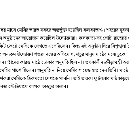
ম্বর মাসে মেসির ভারত সফরে অন্তর্ভুক্ত হয়েছিল কলকাতাও। শহরের যুবভ
্গনে অনুষ্ঠানের আয়োজন করেছিল উদ্যোক্তারা। কলকাতা-সহ গোটা রাজ্যের প্
কিট কেটে মেসিকে দেখতে এসেছিলেন। কিন্তু এই অনুষ্ঠান ঘিরে বিশৃঙ্খলা 
ের অন্যতম উদ্যোক্তা শতদ্রু দত্তের অভিযোগ, প্রচুর মানুষ মাঠের মধ্যে ঢুকে
ন। তাঁদের কারও মাঠে ঢোকার অনুমতি ছিল না। তৎকালীন ক্রীড়ামন্ত্রী অরূ
ণ মেসির পাশে ছিলেন। অনুমতি না নিয়ে মেসির গায়েও হাত দেন তিনি। মাঠে
র্শকরা মেসিকে ঠিকমতো দেখতে পাননি। তাই তারকা ফুটবলার মাঠ ছাড়ত
ধ জনতা স্টেডিয়ামে ব্যাপক ভাঙচুর চালান।