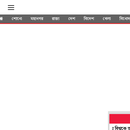
শোনো
মহানগর
রাজ্য
দেশ
বিদেশ
খেলা
বিনো
কীভাবে শিকড় 'পুড়িয়ে' দিচ্ছে চিন! বাড়ি থেকে পালিয়ে বিশ্বকে জানাচ্ছেন 