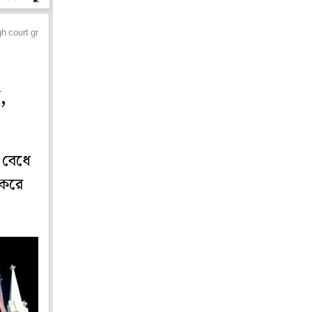
gh court grants permission for submission
,
 বেধে
 করে