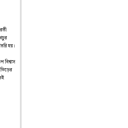
ারতী
রচুর
তৈরি হয়।
প বিশ্বাস
 ভিড়ের
েই