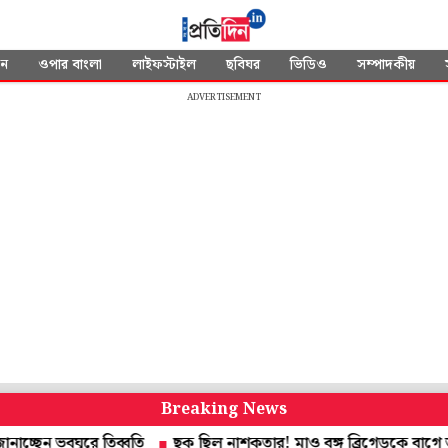
দন
ওপার বাংলা
লাইফস্টাইল
ছবিঘর
ভিডিও
সম্পাদকীয়
ADVERTISEMENT
Breaking News
ভবঘুরে তিব্বতি
ছক ছিল নাশকতার! মাও বঙ্গ ব্রিগেডকে বাগে আনতে পুর