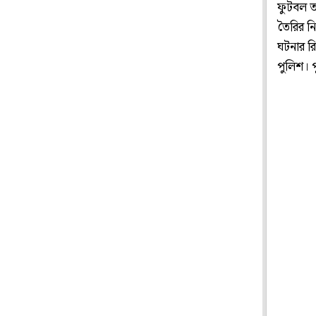
ফুটবল ত
তৈরির ন
ঘটনার রি
পুলিশ। 