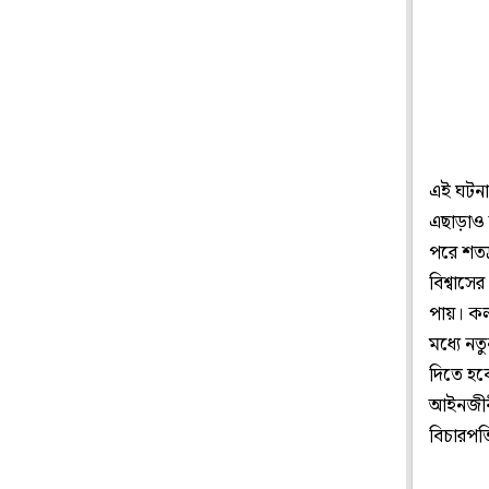
এই ঘটনার
এছাড়াও
পরে শতদ্
বিশ্বাস
পায়। কল
মধ্যে নত
দিতে হব
আইনজীবী 
বিচারপত