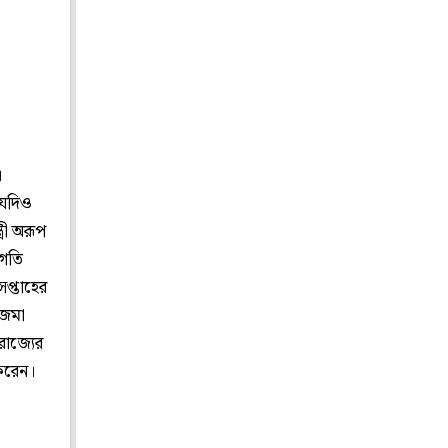
।
 যদিও
্রী অরূপ
 গতি
প্তাহের
 জমা
াজ্যের
 করেন।