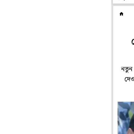
ম
নতুন
দেও