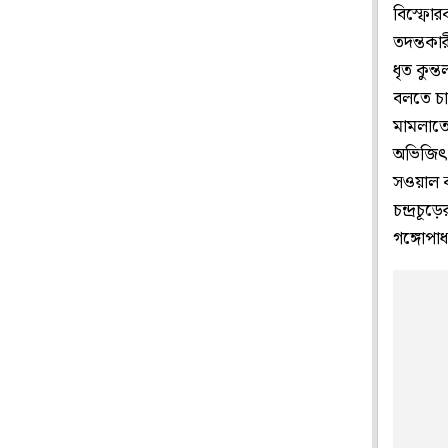
বিস্ফোর
তদন্তকা
ধৃত কুন
বলতে চাপ
মামলাতে
অভিজিৎ গ
সওয়াল কর
চন্দ্রচূ
গঙ্গোপাধ