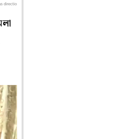
 as direction from supreme court came
মলা
য়
।