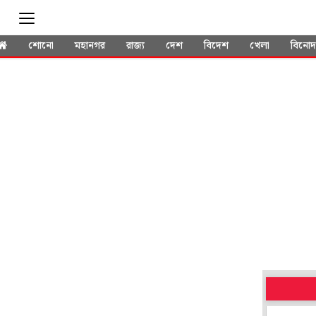
শোনো
মহানগর
রাজ্য
দেশ
বিদেশ
খেলা
বিনো