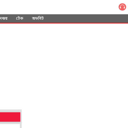
সঞ্চয়
টেক
অফবিট