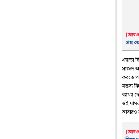
[আরও 
প্রশ্ন
এছাড়া ব
সাংসদ অ
করতে পা
মন্তব্য
ব্যাখ্যা
ওই মামল
আবারও র
[আরও 