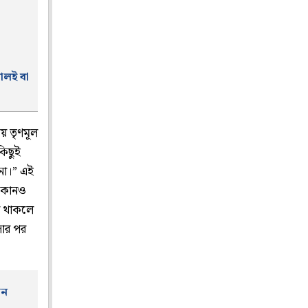
ণালই বা
ময় তৃণমূল
কিছুই
না।” এই
র কোনও
রে থাকলে
সার পর
ান