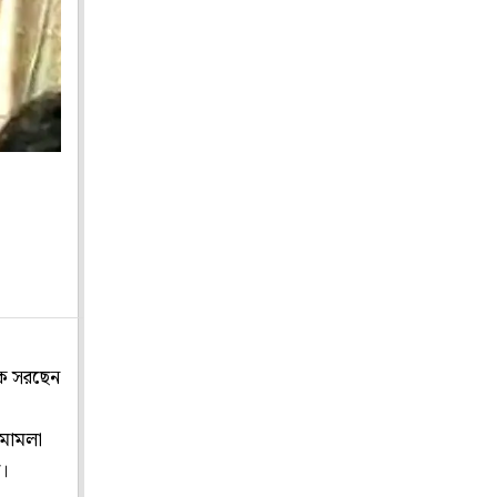
েকে সরছেন
 মামলা
য়।