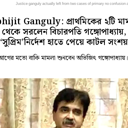
হানগর
Justice ganguly actually left from two cases of primary no confusion
hijit Ganguly: প্রাথমিকের ২টি মা
থেকে সরলেন বিচারপতি গঙ্গোপাধ্যায়,
‘সুপ্রিম’নির্দেশ হাতে পেয়ে কাটল সংশ
আগের মতো বাকি মামলা শুনবেন অভিজিৎ গঙ্গোপাধ্যায়