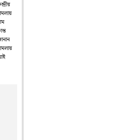
দ্রীয়
মামলায়
াম
ন্ত
জানান
মামলায়
য়াই