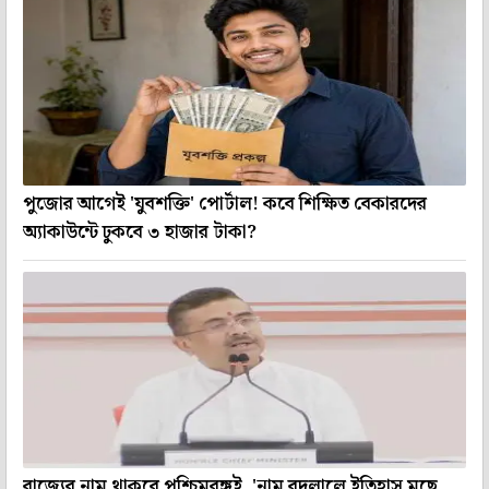
পুজোর আগেই 'যুবশক্তি' পোর্টাল! কবে শিক্ষিত বেকারদের
অ্যাকাউন্টে ঢুকবে ৩ হাজার টাকা?
রাজ্যের নাম থাকবে পশ্চিমবঙ্গই, 'নাম বদলালে ইতিহাস মুছে