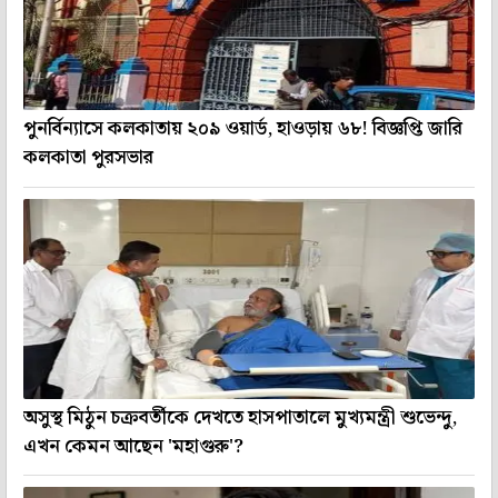
পুনর্বিন্যাসে কলকাতায় ২০৯ ওয়ার্ড, হাওড়ায় ৬৮! বিজ্ঞপ্তি জারি
কলকাতা পুরসভার
অসুস্থ মিঠুন চক্রবর্তীকে দেখতে হাসপাতালে মুখ্যমন্ত্রী শুভেন্দু,
এখন কেমন আছেন 'মহাগুরু'?