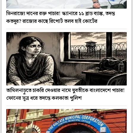
ভিনরাজ্যে দানের রক্ত পাচার! স্ক্যানারে ১১ ব্লাড ব্যাঙ্ক, তদন্ত
কতদূর? রাজ্যের কাছে রিপোর্ট তলব হাই কোর্টের
তামিলনাড়ুতে চাকরি দেওয়ার নামে যুবতীকে বাংলাদেশে পাচার!
ফোনের সূত্র ধরে তদন্তে কলকাতা পুলিশ