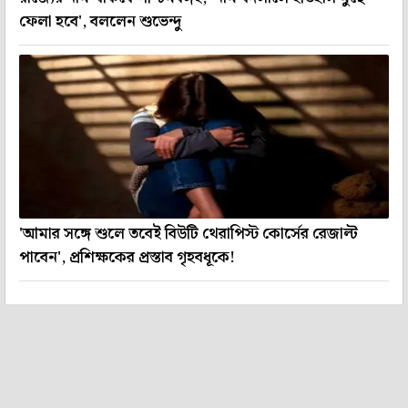
ফেলা হবে', বললেন শুভেন্দু
'আমার সঙ্গে শুলে তবেই বিউটি থেরাপিস্ট কোর্সের রেজাল্ট
পাবেন', প্রশিক্ষকের প্রস্তাব গৃহবধূকে!