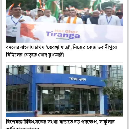
বদলের বাংলায় প্রথম 'তেরঙ্গা যাত্রা', নিজের কেন্দ্র ভবানীপুরে
মিছিলের নেতৃত্বে খোদ মুখ্যমন্ত্রী
বিশেষজ্ঞ চিকিৎসকের সংখ্যা বাড়াতে বড় পদক্ষেপ, সার্কুলার