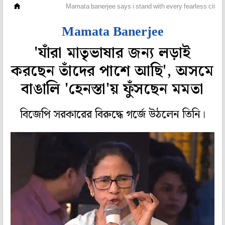
মহানগর
Mamata banerjee says i stand with every fearless citizen 
Mamata Banerjee
'যাঁরা মাতৃভাষার জন্য লড়াই
করছেন তাঁদের পাশে আছি', অসমে
বাঙালি 'হেনস্তা'য় ফুঁসছেন মমতা
বিজেপি সরকারের বিরুদ্ধে গর্জে উঠলেন তিনি।