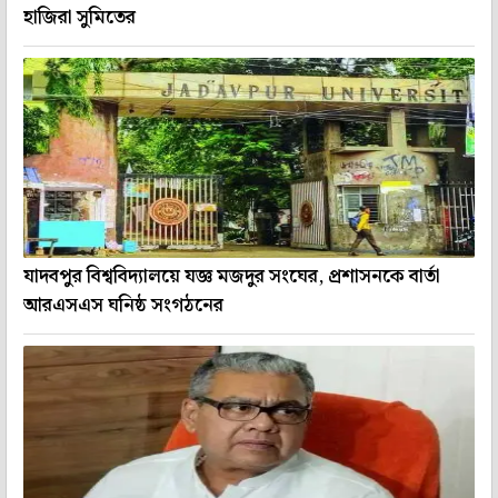
হাজিরা সুমিতের
যাদবপুর বিশ্ববিদ্যালয়ে যজ্ঞ মজদুর সংঘের, প্রশাসনকে বার্তা
আরএসএস ঘনিষ্ঠ সংগঠনের