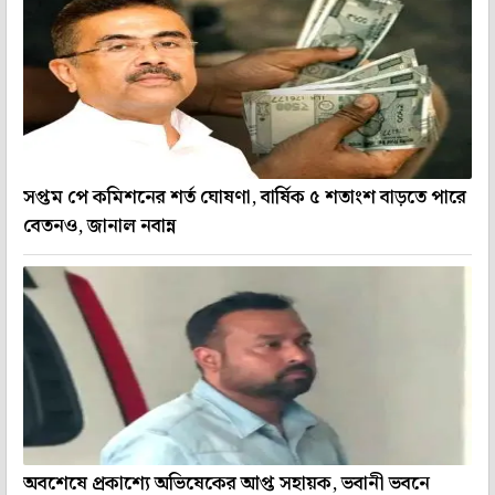
সপ্তম পে কমিশনের শর্ত ঘোষণা, বার্ষিক ৫ শতাংশ বাড়তে পারে
বেতনও, জানাল নবান্ন
অবশেষে প্রকাশ্যে অভিষেকের আপ্ত সহায়ক, ভবানী ভবনে