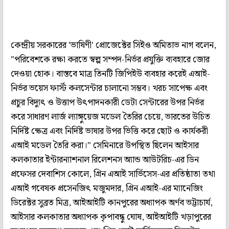
কেন্দ্রীয় সরকারের 'ভাষিণী' প্রোজেক্টের সিইও অমিতাভ নাগ বলেন,
"পরিবেশকে রক্ষা করতে স্বল্প সম্পদ-নির্ভর প্রযুক্তি ব্যবহারে জোর
দেওয়া হোক। বাস্তবে মাত্র তিনটি জিপিইউ ব্যবহার করেই এআই-
নির্ভর ভয়েস ফার্স্ট কলসেন্টার চালানো সম্ভব। খরচ সাপেক্ষ এবং
প্রচুর বিদ্যুৎ ও উত্তাপ উৎপাদনকারী ডেটা সেন্টারের উপর নির্ভর
করে সাধারণ লার্জ ল্যাঙ্গুয়েজ মডেল তৈরির চেয়ে, ভারতের উচিত
নির্দিষ্ট ক্ষেত্র এবং নির্দিষ্ট ভাষার উপর ভিত্তি করে ছোট ও কার্যকরী
এআই মডেল তৈরি করা।" সেমিনারে উপস্থিত ছিলেন আইসার
কলকাতার ইন্টারন্যাশনাল রিলেশনস অ্যান্ড আউটরিচ-এর ডিন
প্রফেসর দেবাশিস কোলে, গ্রিন এআই সার্ভিসেস-এর প্রতিষ্ঠাতা তথা
এআই গবেষক প্রসেনজিৎ মজুমদার, গ্রিন এআই-এর ম্যানেজিং
ডিরেক্টর সুব্রত মিত্র, আইআইটি কানপুরের অধ্যাপক অর্ণব ভট্টাচার্য,
আইসার কলকাতার অধ্যাপক কৃপাবন্ধু ঘোষ, আইআইটি খড়াপুরের