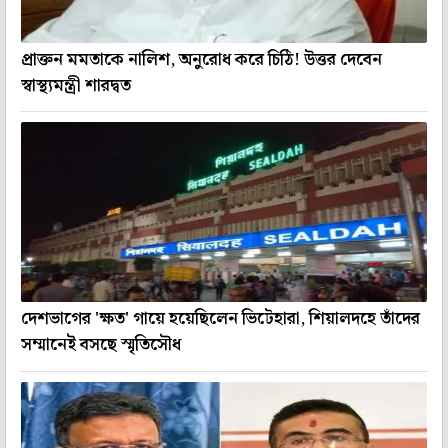
প্রাক্তন মমতাকে নালিশ, অনুরোধ করে চিঠি! উত্তর দেবেন
স্বাস্থ্যমন্ত্রী শারদ্বত
দেশভাগের 'ক্ষত' গায়ে হয়েছিলেন ভিটেহারা, শিয়ালদহে তাঁদের
সম্মানেই বসছে স্মৃতিসৌধ