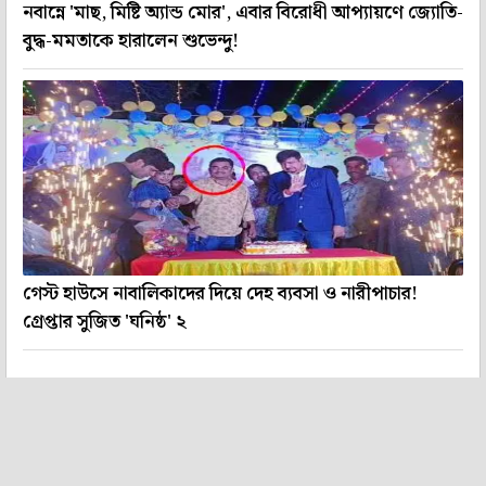
নবান্নে 'মাছ, মিষ্টি অ্যান্ড মোর', এবার বিরোধী আপ্যায়ণে জ্যোতি-
বুদ্ধ-মমতাকে হারালেন শুভেন্দু!
গেস্ট হাউসে নাবালিকাদের দিয়ে দেহ ব্যবসা ও নারীপাচার!
গ্রেপ্তার সুজিত 'ঘনিষ্ঠ' ২