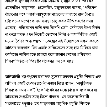
অধ্যাপক সুদেষ্ণা সরকার এবং গ্রিনএআই সার্ভিসেসের ডিরেক্টর
প্রসেনজিৎ মজুমদার। প্রসেনজিৎ মজুমদারের বক্তব্য, "পরিবেশ
বাঁচানোর লক্ষ্যে লার্জ ল্যাঙ্গুয়েজ মডেলের ব্যবহারে রাশ টানতে
টোকেনের মতো কোনও ব্যবস্থা চালু করার নীতি গ্রহণের সময়
এসেছে। পরিবেশের ক্ষতি করা বিদেশি ডেটা সেন্টারের উপর নির্ভর
না করে ভারত এখন নিজেই ডোমেন-নির্ভর ও ভাষাভিত্তিক এআই
মডেল তৈরির জন্য প্রস্তুত।" কেন্দ্রের এই উদ্যোগকে সফল করতে
আইসার কলকাতা গ্রিন এআই-সার্ভিসেসের সঙ্গে হাত মিলিয়ে নানা
কর্মযজ্ঞে শামিল হতে চলেছে বলে জানান দেশের প্রথিতযশা
শিক্ষাপ্রতিষ্ঠানের ডিরেক্টর প্রফেসর এস কে খারে।
আইআইটি খড়গপুরের অধ্যাপক সুদেষন্ন সরকার প্রযুক্তি শিক্ষায় এক
অভিনব এআই ফ্রেমওয়ার্কের প্রস্তাব দিয়ে বলেন, "প্রযুক্তিগত
শিক্ষাকে এমন একটি ইকোসিস্টেমের মধ্যে নিয়ে আসতে হবে যা
আমাদের সংস্কৃতির সঙ্গে মিশে থাকবে। এর ফলে আদিবাসী
সম্প্রদায়ের পড়ুয়াও তার মাতৃভাষায় আধুনিক প্রযুক্তি শিখতে