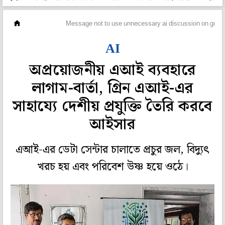
মহানগর
Message not to use unnecessary ai discussion on green 
AI
অপ্রয়োজনীয় এআই ব্যবহারে
লাগাম-বার্তা, গ্রিন এআই-এর
সাহায্যে দেশীয় প্রযুক্তি তৈরি করবে
আইসার
এআই-এর ডেটা সেন্টার চালাতে প্রচুর জল, বিদ্যুৎ
খরচ হয় এবং পরিবেশ উষ্ণ হয়ে ওঠে।