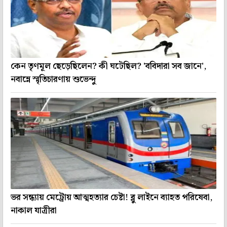
কেন তৃণমূল ছেড়েছিলেন? কী ঘটেছিল? 'ববিদারা সব জানে',
নবান্নে স্মৃতিচারণায় শুভেন্দু
ভর সন্ধ্যায় মেট্রোয় আত্মহত্যার চেষ্টা! ব্লু লাইনে ব্যাহত পরিষেবা,
নাকাল যাত্রীরা